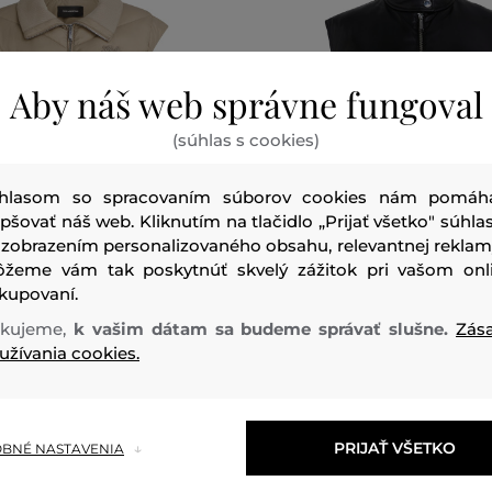
Aby náš web správne fungoval
(súhlas s cookies)
hlasom so spracovaním súborov cookies nám pomáh
epšovať náš web. Kliknutím na tlačidlo „Prijať všetko" súhlas
 zobrazením personalizovaného obsahu, relevantnej reklam
žeme vám tak poskytnúť skvelý zážitok pri vašom onl
NOVINKA
kupovaní.
kujeme,
k vašim dátam sa budeme správať slušne.
Zás
ARL LAGERFELD LIGHTWEIGHT
VESTA KARL LAGERFELD FAU
užívania cookies.
LEATHER GILET
219
,
90 €
veľkosti:
Dostupné veľkosti:
PRIJAŤ VŠETKO
BNÉ NASTAVENIA
XS
,
S
,
M