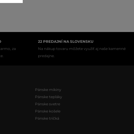
O
22 PREDAJNÍ NA SLOVENSKU
darmo, za
Na nákup tovaru môžete využiť aj naše kamenné
te.
predajne.
Pánske mikiny
Pánske tepláky
Pánske svetre
Pánske košele
Pánske tričká