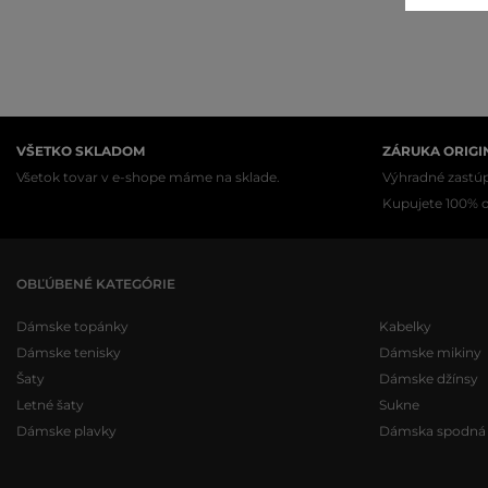
VŠETKO SKLADOM
ZÁRUKA ORIGI
Všetok tovar v e-shope máme na sklade.
Výhradné zastúp
Kupujete 100% or
OBĽÚBENÉ KATEGÓRIE
Dámske topánky
Kabelky
Dámske tenisky
Dámske mikiny
Šaty
Dámske džínsy
Letné šaty
Sukne
Dámske plavky
Dámska spodná b