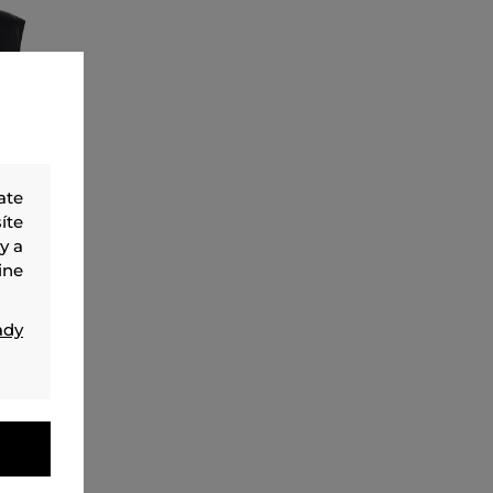
ate
íte
y a
ine
ady
X
384
,
90 €