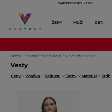
DARČEKOVÉ POUKÁŽKY
ŽENY
MUŽI
DETI
VERMONT
NOVINKY / NOVÁ KOLEKCIA
BUNDY A VESTY
VESTY
Vesty
Ceny
Značka
Veľkosti
Farby
Materiál
Strih