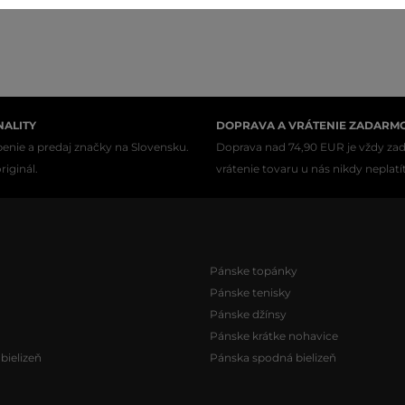
NALITY
DOPRAVA A VRÁTENIE ZADARM
enie a predaj značky na Slovensku.
Doprava nad 74,90 EUR je vždy za
iginál.
vrátenie tovaru u nás nikdy neplatí
Pánske topánky
Pánske tenisky
Pánske džínsy
Pánske krátke nohavice
ielizeň
Pánska spodná bielizeň