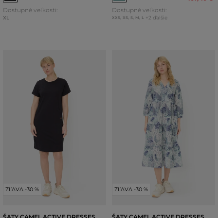
Dostupné veľkosti:
Dostupné veľkosti:
XL
+2 ďalšie
XXS
,
XS
,
S
,
M
,
L
ZĽAVA -30 %
ZĽAVA -30 %
ŠATY CAMEL ACTIVE DRESSES
ŠATY CAMEL ACTIVE DRESSES