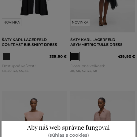
NOVINKA
NOVINKA
ŠATY KARL LAGERFELD
ŠATY KARL LAGERFELD
CONTRAST BIB SHIRT DRESS
ASYMMETRIC TULLE DRESS
339
,
90 €
439
,
90 €
Dostupné veľkosti:
Dostupné veľkosti:
38
,
40
,
42
,
44
,
46
38
,
40
,
42
,
44
,
48
Aby náš web správne fungoval
(súhlas s cookies)