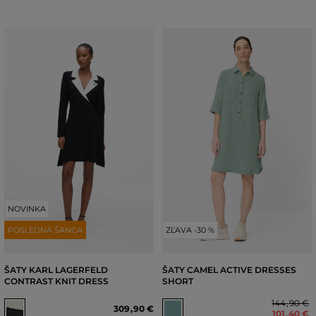
NOVINKA
POSLEDNÁ ŠANCA
ZĽAVA -30 %
ŠATY KARL LAGERFELD
ŠATY CAMEL ACTIVE DRESSES
CONTRAST KNIT DRESS
SHORT
144
,
90 €
309
,
90 €
101
,
40 €