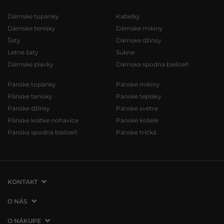
Dámske topánky
Kabelky
Dámske tenisky
Dámske mikiny
Šaty
Dámske džínsy
Letné šaty
Sukne
Dámske plavky
Dámska spodná bielizeň
Pánske topánky
Pánske mikiny
Pánske tenisky
Pánske tepláky
Pánske džínsy
Pánske svetre
Pánske krátke nohavice
Pánske košele
Pánska spodná bielizeň
Pánske tričká
KONTAKT
VERMONT Services Slovakia s. r. o.
O NÁS
Vlčie hrdlo 53
O spoločnosti
O NÁKUPE