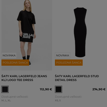
NOVINKA
NOVINKA
POSLEDNÁ ŠANCA
POSLEDNÁ ŠANCA
ŠATY KARL LAGERFELD JEANS
ŠATY KARL LAGERFELD STUD
KLJ LOGO TEE DRESS
DETAIL DRESS
112
,
90 €
274
,
90 €
Dostupné veľkosti:
Dostupné veľkosti:
M
,
L
,
XL
XS
,
S