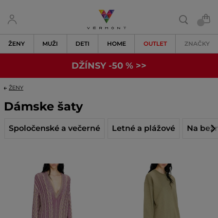
ŽENY
MUŽI
DETI
HOME
OUTLET
ZNAČKY
DŽÍNSY -50 % >>
ŽENY
Dámske šaty
Spoločenské a večerné
Letné a plážové
Na bež