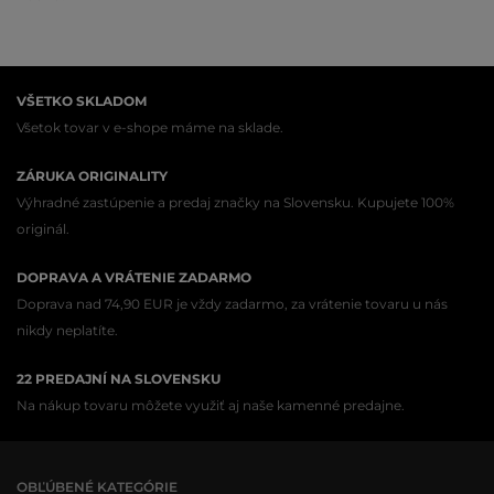
VŠETKO SKLADOM
Všetok tovar v e-shope máme na sklade.
ZÁRUKA ORIGINALITY
Výhradné zastúpenie a predaj značky na Slovensku. Kupujete 100%
originál.
DOPRAVA A VRÁTENIE ZADARMO
Doprava nad 74,90 EUR je vždy zadarmo, za vrátenie tovaru u nás
nikdy neplatíte.
22 PREDAJNÍ NA SLOVENSKU
Na nákup tovaru môžete využiť aj naše kamenné predajne.
OBĽÚBENÉ KATEGÓRIE