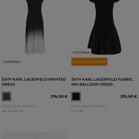
NOVINKA
NOVINKA
POSLEDNÁ ŠANCA
ŠATY KARL LAGERFELD PRINTED
ŠATY KARL LAGERFELD FABRIC
DRESS
MIX BALLOON DRESS
274
,
90 €
219
,
90 €
Dostupné veľkosti:
Dostupné veľkosti:
40
,
42
,
44
,
46
S
,
M
,
XL