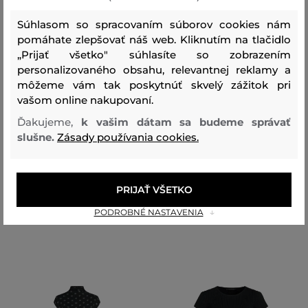
Súhlasom so spracovaním súborov cookies nám
pomáhate zlepšovať náš web. Kliknutím na tlačidlo
„Prijať všetko" súhlasíte so zobrazením
personalizovaného obsahu, relevantnej reklamy a
môžeme vám tak poskytnúť skvelý zážitok pri
NOVINKA
NOVINKA
vašom online nakupovaní.
Ďakujeme,
k vašim dátam sa budeme správať
ŠATY KARL LAGERFELD FLUID
ŠATY KARL LAGERFELD PRINTED
slušne.
Zásady používania cookies.
OCCASION DRESS
FLUID WRAP DRESS
339
,
90 €
219
,
90 €
PRIJAŤ VŠETKO
Dostupné veľkosti:
Dostupné veľkosti:
38
,
40
,
42
,
44
38
,
40
,
44
,
46
PODROBNÉ NASTAVENIA