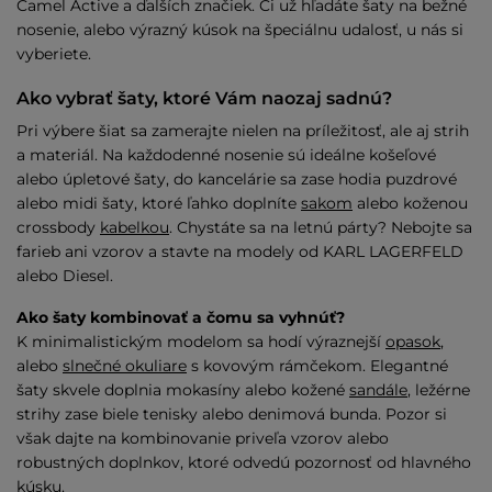
Camel Active a ďalších značiek. Či už hľadáte šaty na bežné
nosenie, alebo výrazný kúsok na špeciálnu udalosť, u nás si
vyberiete.
Ako vybrať šaty, ktoré Vám naozaj sadnú?
Pri výbere šiat sa zamerajte nielen na príležitosť, ale aj strih
a materiál. Na každodenné nosenie sú ideálne košeľové
alebo úpletové šaty, do kancelárie sa zase hodia puzdrové
alebo midi šaty, ktoré ľahko doplníte
sakom
alebo koženou
crossbody
kabelkou
. Chystáte sa na letnú párty? Nebojte sa
farieb ani vzorov a stavte na modely od KARL LAGERFELD
alebo Diesel.
Ako šaty kombinovať a čomu sa vyhnúť?
K minimalistickým modelom sa hodí výraznejší
opasok
,
alebo
slnečné okuliare
s kovovým rámčekom. Elegantné
šaty skvele doplnia mokasíny alebo kožené
sandále
, ležérne
strihy zase biele tenisky alebo denimová bunda. Pozor si
však dajte na kombinovanie priveľa vzorov alebo
robustných doplnkov, ktoré odvedú pozornosť od hlavného
kúsku.