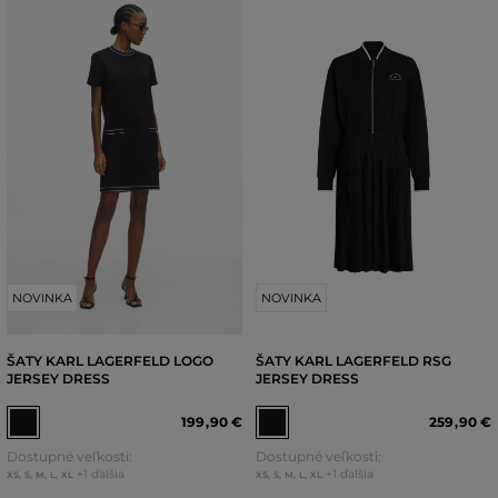
NOVINKA
NOVINKA
ŠATY KARL LAGERFELD LOGO
ŠATY KARL LAGERFELD RSG
JERSEY DRESS
JERSEY DRESS
199
,
90 €
259
,
90 €
Dostupné veľkosti:
Dostupné veľkosti:
+1 ďalšia
+1 ďalšia
XS
,
S
,
M
,
L
,
XL
XS
,
S
,
M
,
L
,
XL