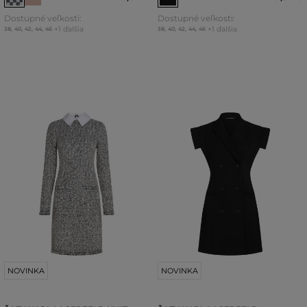
Dostupné veľkosti:
Dostupné veľkosti:
+1 ďalšia
+1 ďalšia
38
,
40
,
42
,
44
,
46
38
,
40
,
42
,
44
,
46
NOVINKA
NOVINKA