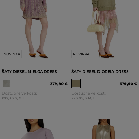
NOVINKA
NOVINKA
ŠATY DIESEL M-ELGA DRESS
ŠATY DIESEL D-ORELY DRESS
379
,
90 €
379
,
90 €
Dostupné veľkosti:
Dostupné veľkosti:
XXS
,
XS
,
S
,
M
,
L
XXS
,
XS
,
S
,
M
,
L