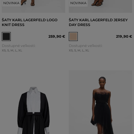
NOVINKA
NOVINKA
ŠATY KARL LAGERFELD LOGO
ŠATY KARL LAGERFELD JERSEY
KNIT DRESS
DAY DRESS
259
,
90 €
219
,
90 €
Dostupné veľkosti:
Dostupné veľkosti:
XS
,
S
,
M
,
L
,
XL
XS
,
S
,
M
,
L
,
XL