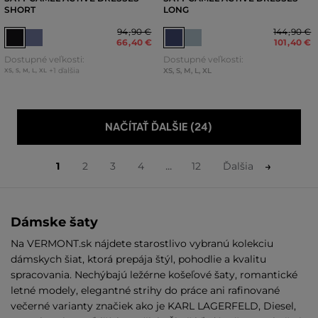
SHORT
LONG
94
,
90 €
144
,
90 €
66
,
40 €
101
,
40 €
Dostupné veľkosti:
Dostupné veľkosti:
+1 ďalšia
XS
,
S
,
M
,
L
,
XL
XS
,
S
,
M
,
L
,
XL
NAČÍTAŤ ĎALŠIE (24)
...
1
2
3
4
12
Ďalšia
Dámske šaty
Na VERMONT.sk nájdete starostlivo vybranú kolekciu
dámskych šiat, ktorá prepája štýl, pohodlie a kvalitu
spracovania. Nechýbajú ležérne košeľové šaty, romantické
letné modely, elegantné strihy do práce ani rafinované
večerné varianty značiek ako je KARL LAGERFELD, Diesel,