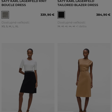
ŠATY KARL LAGERFELD KNIT
ŠATY KARL LAGERFELD
BOUCLE DRESS
TAILORED BLAZER DRESS
339
,
90 €
384
,
90 €
Dostupné veľkosti:
Dostupné veľkosti:
XS
,
S
,
M
,
L
,
XL
+1 ďalšia
38
,
40
,
42
,
44
,
46