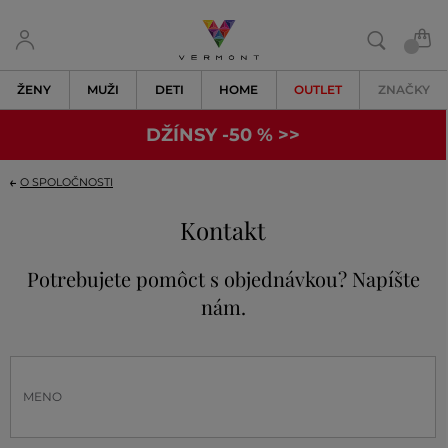
ŽENY
MUŽI
DETI
HOME
OUTLET
ZNAČKY
DŽÍNSY -50 % >>
O SPOLOČNOSTI
Kontakt
Potrebujete pomôct s objednávkou? Napíšte
nám.
MENO