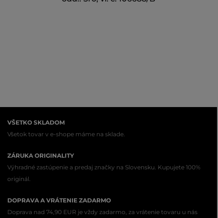
VŠETKO SKLADOM
Všetok tovar v e-shope máme na sklade.
ZÁRUKA ORIGINALITY
Výhradné zastúpenie a predaj značky na Slovensku. Kupujete 100%
originál.
DOPRAVA A VRÁTENIE ZADARMO
Doprava nad 74,90 EUR je vždy zadarmo, za vrátenie tovaru u nás