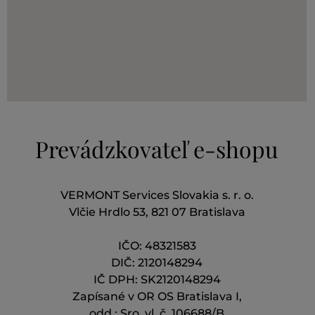
Prevádzkovateľ e-shopu
VERMONT Services Slovakia s. r. o.
Vlčie Hrdlo 53, 821 07 Bratislava
IČO: 48321583
DIČ: 2120148294
IČ DPH: SK2120148294
Zapísané v OR OS Bratislava I,
odd.: Sro, vl. č. 106688/B