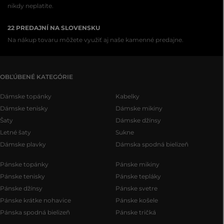
nikdy neplatíte.
22 PREDAJNÍ NA SLOVENSKU
Na nákup tovaru môžete využiť aj naše kamenné predajne.
OBĽÚBENÉ KATEGÓRIE
Dámske topánky
Kabelky
Dámske tenisky
Dámske mikiny
Šaty
Dámske džínsy
Letné šaty
Sukne
Dámske plavky
Dámska spodná bielizeň
Pánske topánky
Pánske mikiny
Pánske tenisky
Pánske tepláky
Pánske džínsy
Pánske svetre
Pánske krátke nohavice
Pánske košele
Pánska spodná bielizeň
Pánske tričká