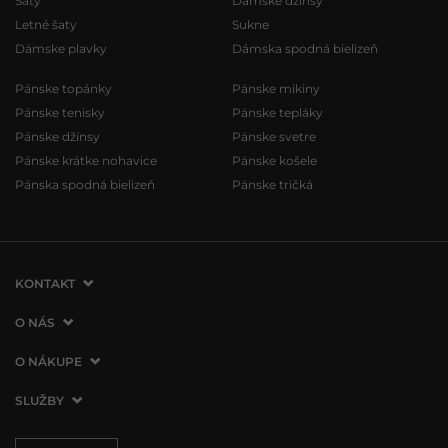
Šaty
Dámske džínsy
Letné šaty
Sukne
Dámske plavky
Dámska spodná bielizeň
Pánske topánky
Pánske mikiny
Pánske tenisky
Pánske tepláky
Pánske džínsy
Pánske svetre
Pánske krátke nohavice
Pánske košele
Pánska spodná bielizeň
Pánske tričká
KONTAKT
VERMONT Services Slovakia s. r. o.
O NÁS
Vlčie hrdlo 53
O spoločnosti
O NÁKUPE
821 07 Bratislava
Kontakt
Slovenská republika
Ako nakupovať
SLUŽBY
Naše predajne
tel.:
+421 2 3500 3000
Obchodné podmienky
Affiliate program
Doprava a platba
info@vermont.sk