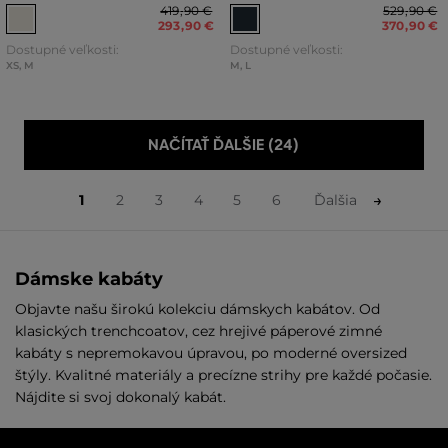
419
,
90 €
529
,
90 €
293
,
90 €
370
,
90 €
Dostupné veľkosti:
Dostupné veľkosti:
XS
,
M
M
,
L
NAČÍTAŤ ĎALŠIE (24)
1
2
3
4
5
6
Ďalšia
Dámske kabáty
Objavte našu širokú kolekciu dámskych kabátov. Od
klasických trenchcoatov, cez hrejivé páperové zimné
kabáty s nepremokavou úpravou, po moderné oversized
štýly. Kvalitné materiály a precízne strihy pre každé počasie.
Nájdite si svoj dokonalý kabát.