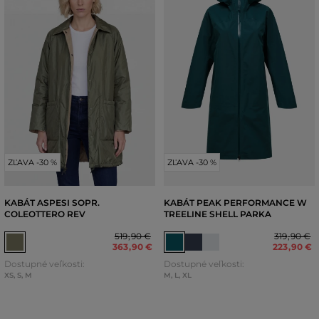
ZĽAVA -30 %
ZĽAVA -30 %
KABÁT ASPESI SOPR.
KABÁT PEAK PERFORMANCE W
COLEOTTERO REV
TREELINE SHELL PARKA
519
,
90 €
319
,
90 €
363
,
90 €
223
,
90 €
Dostupné veľkosti:
Dostupné veľkosti:
XS
,
S
,
M
M
,
L
,
XL