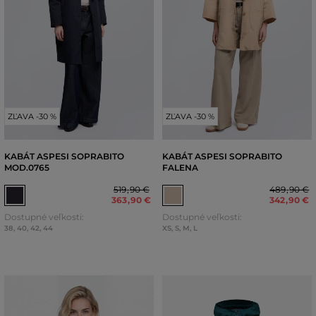
ZĽAVA -30 %
ZĽAVA -30 %
KABÁT ASPESI SOPRABITO
KABÁT ASPESI SOPRABITO
MOD.0765
FALENA
519
,
90 €
489
,
90 €
363
,
90 €
342
,
90 €
Dostupné veľkosti:
Dostupné veľkosti:
38
,
40
,
42
,
44
XS
,
S
,
M
,
L