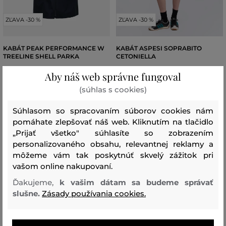
ZĽAVA -30 %
ZĽAVA -30 %
KABÁT PEAK PERFORMANCE W
KABÁT ASPESI SOPRABITO
TREELINE SHELL PARKA
CETONIELLA
319
,
90 €
589
,
90 €
Aby náš web správne fungoval
223
,
90 €
412
,
90 €
(súhlas s cookies)
Dostupné veľkosti:
Dostupné veľkosti:
XS
,
S
,
M
XS
,
S
,
M
,
L
Súhlasom so spracovaním súborov cookies nám
pomáhate zlepšovať náš web. Kliknutím na tlačidlo
„Prijať všetko" súhlasíte so zobrazením
personalizovaného obsahu, relevantnej reklamy a
môžeme vám tak poskytnúť skvelý zážitok pri
vašom online nakupovaní.
Ďakujeme,
k vašim dátam sa budeme správať
slušne.
Zásady používania cookies.