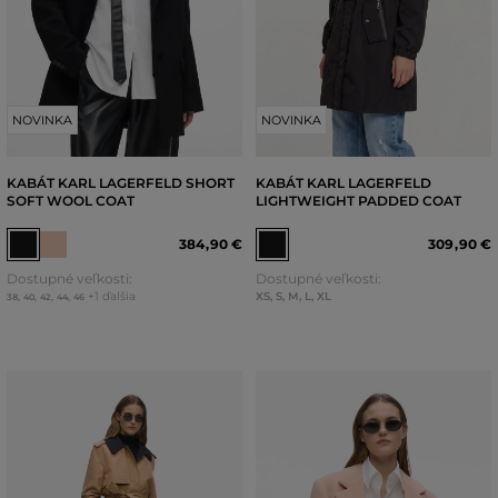
NOVINKA
NOVINKA
KABÁT KARL LAGERFELD SHORT
KABÁT KARL LAGERFELD
SOFT WOOL COAT
LIGHTWEIGHT PADDED COAT
384
,
90 €
309
,
90 €
Dostupné veľkosti:
Dostupné veľkosti:
+1 ďalšia
XS
,
S
,
M
,
L
,
XL
38
,
40
,
42
,
44
,
46