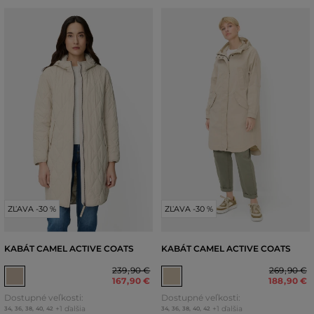
ZĽAVA -30 %
ZĽAVA -30 %
KABÁT CAMEL ACTIVE COATS
KABÁT CAMEL ACTIVE COATS
239
,
90 €
269
,
90 €
167
,
90 €
188
,
90 €
Dostupné veľkosti:
Dostupné veľkosti:
+1 ďalšia
+1 ďalšia
34
,
36
,
38
,
40
,
42
34
,
36
,
38
,
40
,
42