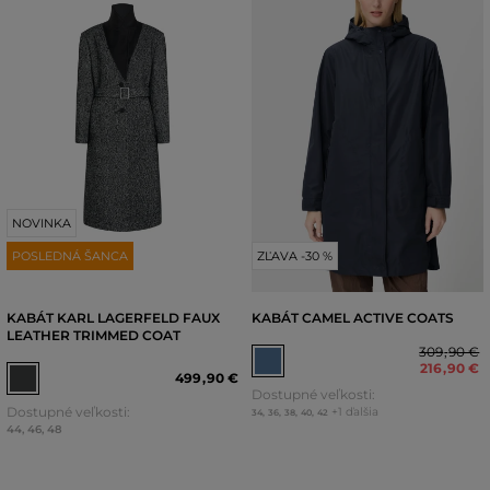
NOVINKA
POSLEDNÁ ŠANCA
ZĽAVA -30 %
KABÁT KARL LAGERFELD FAUX
KABÁT CAMEL ACTIVE COATS
LEATHER TRIMMED COAT
309
,
90 €
216
,
90 €
499
,
90 €
Dostupné veľkosti:
Dostupné veľkosti:
+1 ďalšia
34
,
36
,
38
,
40
,
42
44
,
46
,
48