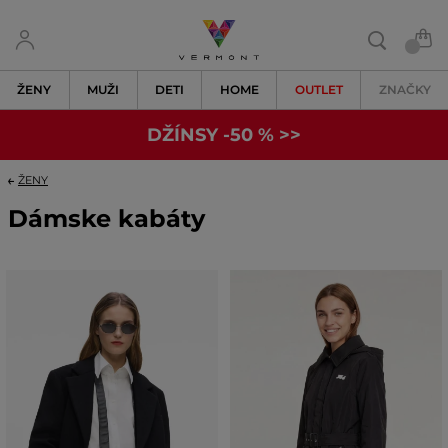
ŽENY
MUŽI
DETI
HOME
OUTLET
ZNAČKY
DŽÍNSY -50 % >>
ŽENY
Dámske kabáty