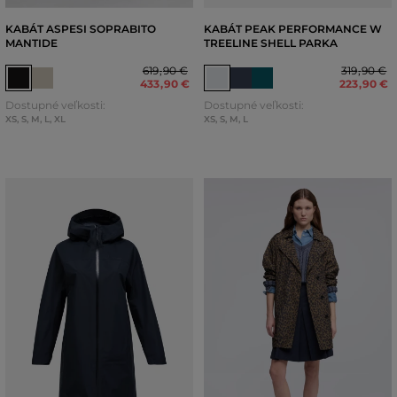
KABÁT ASPESI SOPRABITO
KABÁT PEAK PERFORMANCE W
MANTIDE
TREELINE SHELL PARKA
619
,
90 €
319
,
90 €
433
,
90 €
223
,
90 €
Dostupné veľkosti:
Dostupné veľkosti:
XS
,
S
,
M
,
L
,
XL
XS
,
S
,
M
,
L