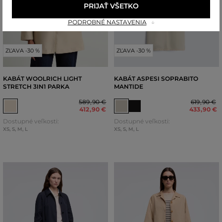
PRIJAŤ VŠETKO
PODROBNÉ NASTAVENIA
ZĽAVA -30 %
ZĽAVA -30 %
KABÁT WOOLRICH LIGHT
KABÁT ASPESI SOPRABITO
STRETCH 3IN1 PARKA
MANTIDE
589
,
90 €
619
,
90 €
412
,
90 €
433
,
90 €
Dostupné veľkosti:
Dostupné veľkosti:
XS
,
S
,
M
,
L
XS
,
S
,
M
,
L