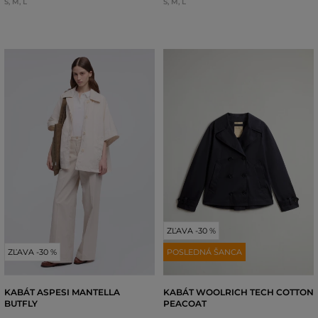
S
,
M
,
L
S
,
M
,
L
ZĽAVA -30 %
ZĽAVA -30 %
POSLEDNÁ ŠANCA
KABÁT ASPESI MANTELLA
KABÁT WOOLRICH TECH COTTON
BUTFLY
PEACOAT