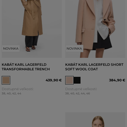
NOVINKA
NOVINKA
KABÁT KARL LAGERFELD
KABÁT KARL LAGERFELD SHORT
TRANSFORMABLE TRENCH
SOFT WOOL COAT
439
,
90 €
384
,
90 €
Dostupné veľkosti:
Dostupné veľkosti:
38
,
40
,
42
,
44
38
,
40
,
42
,
44
,
46