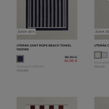
ZĽAVA -30 %
ZĽAVA -3
UTERÁK GANT ROPE BEACH TOWEL
UTERÁK 
100X180
89
,
90 €
62
,
90 €
Dostupné 
Dostupné veľkosti:
70x140
100x180