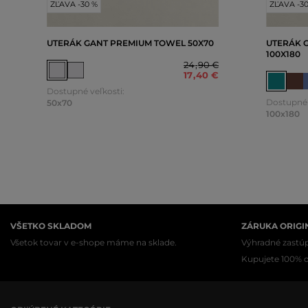
ZĽAVA -30 %
ZĽAVA -3
UTERÁK GANT PREMIUM TOWEL 50X70
UTERÁK 
100X180
24
,
90 €
17
,
40 €
Dostupné veľkosti:
Dostupné 
50x70
100x180
VŠETKO SKLADOM
ZÁRUKA ORIGI
Všetok tovar v e-shope máme na sklade.
Výhradné zastúp
Kupujete 100% or