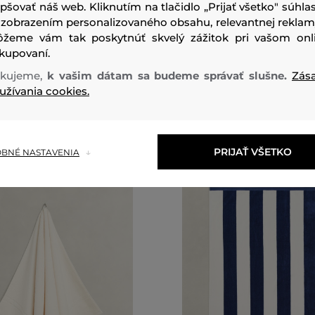
epšovať náš web. Kliknutím na tlačidlo „Prijať všetko" súhlas
VILEBREQUIN MRDT CO VOILE
UTERÁK VILEBREQUIN ORGAN
 zobrazením personalizovaného obsahu, relevantnej reklam
JQD
žeme vám tak poskytnúť skvelý zážitok pri vašom onl
159
,
90 €
111
,
90 €
kupovaní.
veľkosti:
kujeme,
k vašim dátam sa budeme správať slušne.
Zás
Dostupné veľkosti:
kosť
Jedna veľkosť
užívania cookies.
PRIJAŤ VŠETKO
BNÉ NASTAVENIA