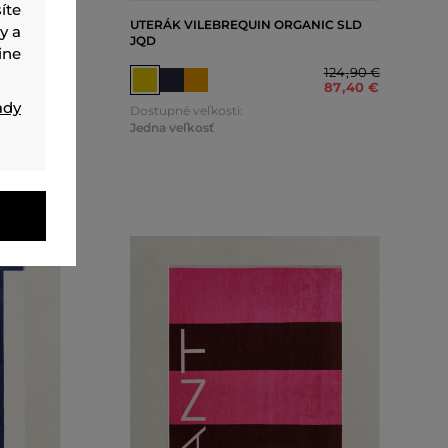
íte
IC SLD
UTERÁK VILEBREQUIN ORGANIC SLD
y a
JQD
ine
124
,
90 €
124
,
90 €
87
,
40 €
87
,
40 €
ady
Dostupné veľkosti:
Jedna veľkosť