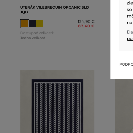
zl
UTERÁK VILEBREQUIN ORGANIC SLD
UTERÁK 
so
JQD
mô
124
,
90 €
na
87
,
40 €
Dostupné 
Ďa
Dostupné veľkosti:
Jedna veľ
Jedna veľkosť
po
PODRO