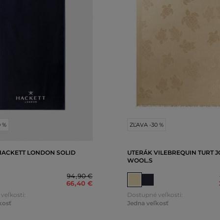
0 %
ZĽAVA -30 %
HACKETT LONDON SOLID
UTERÁK VILEBREQUIN TURT 
WOOL.S
94
,
90 €
66
,
40 €
veľkosti:
Dostupné veľkosti:
kosť
Jedna veľkosť