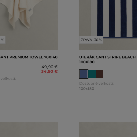
0 %
ZĽAVA -30 %
GANT PREMIUM TOWEL 70X140
UTERÁK GANT STRIPE BEACH
100X180
49
,
90 €
34
,
90 €
veľkosti:
Dostupné veľkosti:
100x180