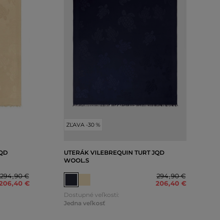
ZĽAVA -30 %
JQD
UTERÁK VILEBREQUIN TURT JQD
WOOL.S
294
,
90 €
294
,
90 €
206
,
40 €
206
,
40 €
Dostupné veľkosti:
Jedna veľkosť