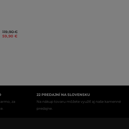
119
,
90 €
59
,
90 €
O
22 PREDAJNÍ NA SLOVENSKU
darmo, za
Na nákup tovaru môžete využiť aj naše kamenné
te.
predajne.