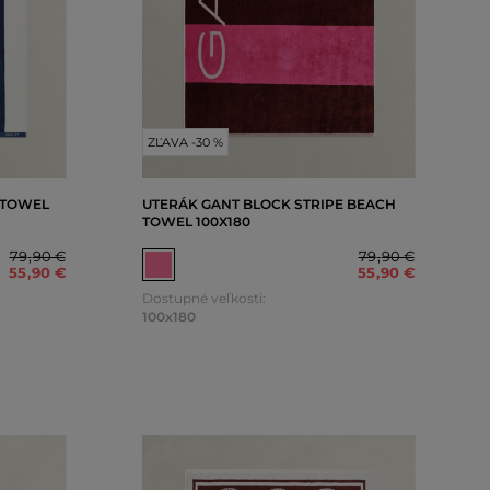
ZĽAVA -30 %
 TOWEL
UTERÁK GANT BLOCK STRIPE BEACH
TOWEL 100X180
79
,
90 €
79
,
90 €
55
,
90 €
55
,
90 €
Dostupné veľkosti:
100x180