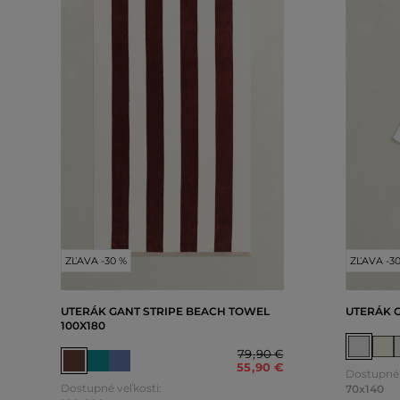
ZĽAVA -30 %
ZĽAVA -3
UTERÁK GANT STRIPE BEACH TOWEL
UTERÁK 
100X180
79
,
90 €
55
,
90 €
Dostupné 
Dostupné veľkosti:
70x140