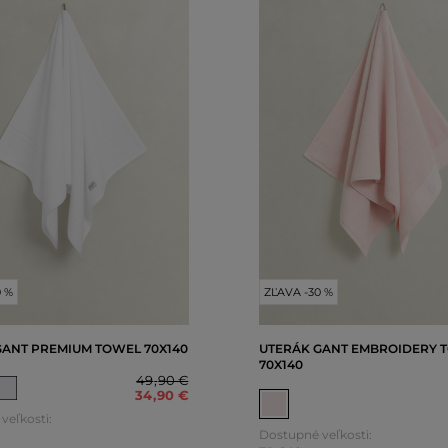
0 %
ZĽAVA -30 %
GANT PREMIUM TOWEL 70X140
UTERÁK GANT EMBROIDERY 
70X140
49
,
90 €
34
,
90 €
veľkosti:
Dostupné veľkosti: