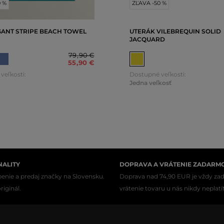
0 %
ZĽAVA -50 %
GANT STRIPE BEACH TOWEL
UTERÁK VILEBREQUIN SOLID
JACQUARD
79
,
90 €
55
,
90 €
veľkosti:
Dostupné veľkosti:
Jedna veľkosť
NALITY
DOPRAVA A VRÁTENIE ZADARM
enie a predaj značky na Slovensku.
Doprava nad 74,90 EUR je vždy za
iginál.
vrátenie tovaru u nás nikdy neplatí