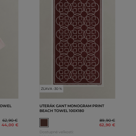
ZĽAVA -30 %
TOWEL
UTERÁK GANT MONOGRAM PRINT
BEACH TOWEL 100X180
62
,
90 €
89
,
90 €
44
,
00 €
62
,
90 €
Dostupné veľkosti: