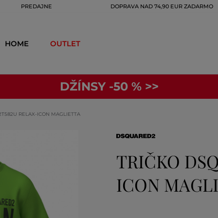
PREDAJNE
DOPRAVA NAD 74,90 EUR ZADARMO
HOME
OUTLET
DŽÍNSY -50 % >>
2T582U RELAX-ICON MAGLIETTA
TRIČKO DSQ
ICON MAGL