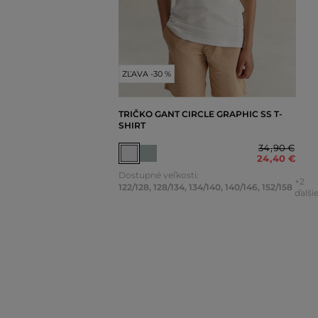
ZĽAVA -30 %
TRIČKO GANT CIRCLE GRAPHIC SS T-
SHIRT
34
,
90 €
24
,
40 €
Dostupné veľkosti:
+2
122/128
,
128/134
,
134/140
,
140/146
,
152/158
ďalši