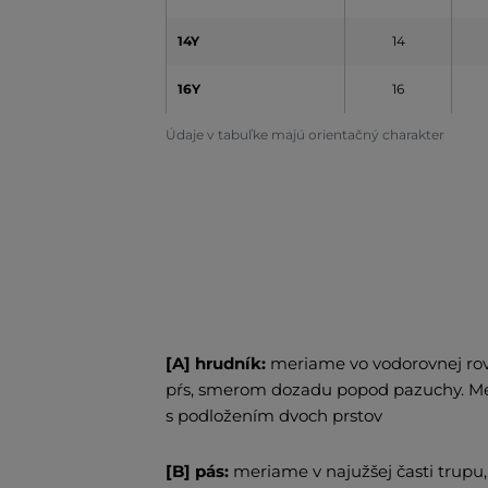
14Y
14
16Y
16
Údaje v tabuľke majú orientačný charakter
[A] hrudník:
meriame vo vodorovnej rov
pŕs, smerom dozadu popod pazuchy. Met
s podložením dvoch prstov
[B] pás:
meriame v najužšej časti trup