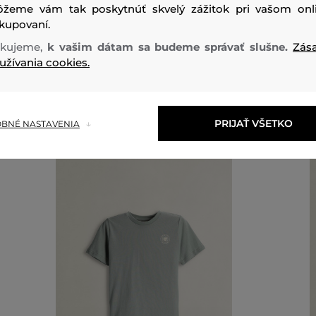
žeme vám tak poskytnúť skvelý zážitok pri vašom onl
kupovaní.
kujeme,
k vašim dátam sa budeme správať slušne.
Zás
užívania cookies.
Odporúčané produkty
PRIJAŤ VŠETKO
BNÉ NASTAVENIA