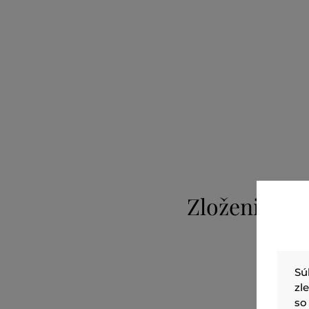
Zloženie
Sú
zl
so