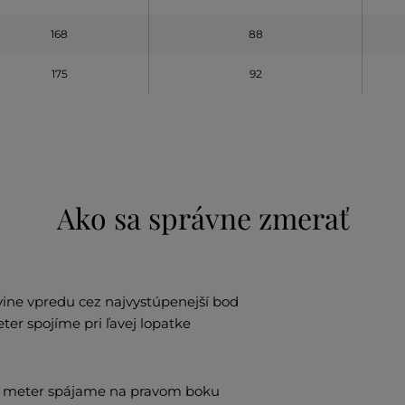
168
88
175
92
Ako sa správne zmerať
ine vpredu cez najvystúpenejší bod
er spojíme pri ľavej lopatke
u, meter spájame na pravom boku