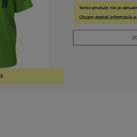
Tento produkt nie je aktuál
Chcem dostať informáciu e
Z
É
VYPR