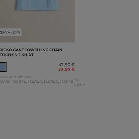
ZĽAVA -30 %
RIČKO GANT TOWELLING CHAIN
TITCH SS T-SHIRT
47
,
90 €
33
,
50 €
ostupné veľkosti:
+2
22/128
,
128/134
,
134/140
,
140/146
,
152/158
ďalšie