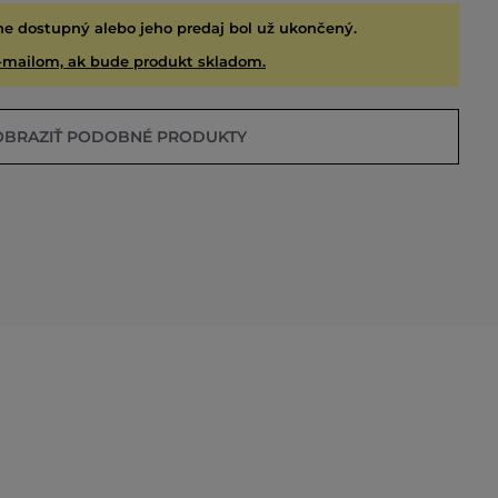
ne dostupný alebo jeho predaj bol už ukončený.
-mailom, ak bude produkt skladom.
OBRAZIŤ PODOBNÉ PRODUKTY
EDANÉ