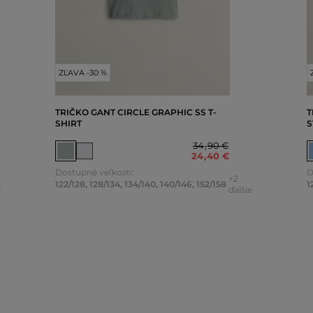
ZĽAVA -30 %
TRIČKO GANT CIRCLE GRAPHIC SS T-
T
SHIRT
S
34
,
90 €
24
,
40 €
Dostupné veľkosti:
D
+2
122/128
,
128/134
,
134/140
,
140/146
,
152/158
1
e
ďalšie