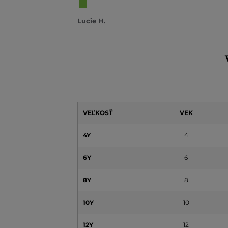
Lucie H.
VEĽKOSŤ
VEK
4Y
4
6Y
6
8Y
8
10Y
10
12Y
12