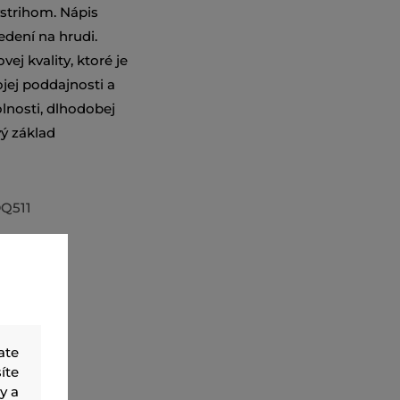
ýstrihom. Nápis
edení na hrudi.
j kvality, ktoré je
jej poddajnosti a
olnosti, dlhodobej
vý základ
Q511
ate
íte
y a