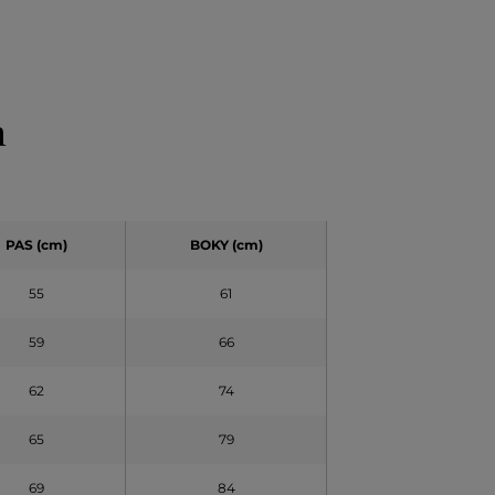
h
PAS (cm)
BOKY (cm)
55
61
59
66
62
74
65
79
69
84