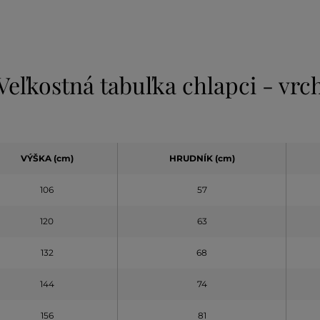
Veľkostná tabuľka chlapci - vrc
VÝŠKA (cm)
HRUDNÍK (cm)
106
57
120
63
132
68
144
74
156
81