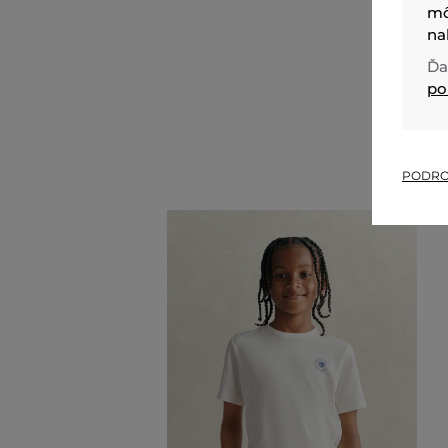
mô
na
Ďa
po
PODRO