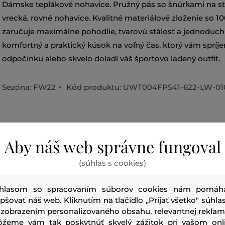
Dámske teplákové nohavice. Pružný pás so šnúrkami na st
vrecká, rovné nohavice. Kvalitné materiálové zloženie so 
zaručuje maximálne pohodlie, tvarovú stálosť a jednoduc
komfortný a praktický kúsok na voľný čas, ktorý vám spríje
odpočinku alebo skvelo doladí váš športovo ladený outfit.
Sezóna: FW22
Kód produktu:
UWT004FP541-622-LW-01
Aby náš web správne fungoval
vrchný materiál
(súhlas s cookies)
BAVLNA
100 %
hlasom so spracovaním súborov cookies nám pomáh
epšovať náš web. Kliknutím na tlačidlo „Prijať všetko" súhlas
 zobrazením personalizovaného obsahu, relevantnej reklam
žeme vám tak poskytnúť skvelý zážitok pri vašom onl