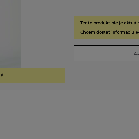
Tento produkt nie je aktuál
Chcem dostať informáciu e
Z
É
VYPR