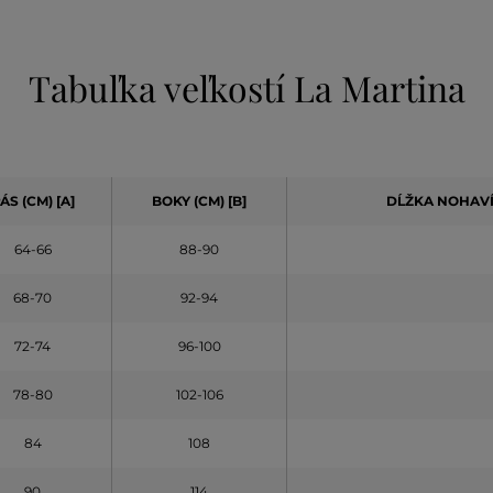
Tabuľka veľkostí La Martina
ÁS (CM) [A]
BOKY (CM) [B]
DĹŽKA NOHAVÍ
64-66
88-90
68-70
92-94
72-74
96-100
78-80
102-106
84
108
90
114