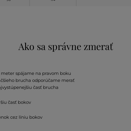
Ako sa správne zmerať
u, meter spájame na pravom boku
väčšieho brucha odporúčame merať
ajvystúpenejšiu časť brucha
šiu časť bokov
nok cez líniu bokov