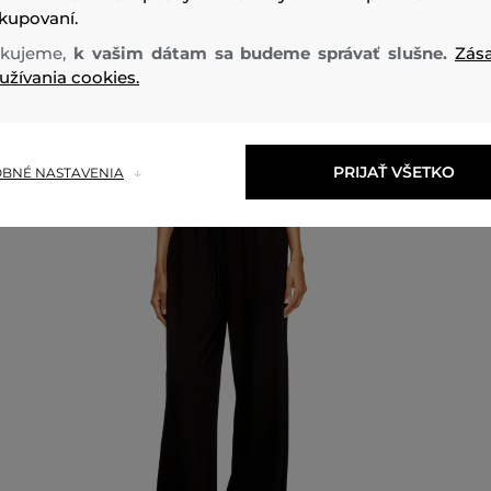
kupovaní.
kujeme,
k vašim dátam sa budeme správať slušne.
Zás
Odporúčané produkty
užívania cookies.
PRIJAŤ VŠETKO
BNÉ NASTAVENIA