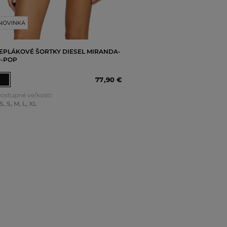
NOVINKA
EPLÁKOVÉ ŠORTKY DIESEL MIRANDA-
-POP
77
,
90 €
ostupné veľkosti:
S
,
S
,
M
,
L
,
XL