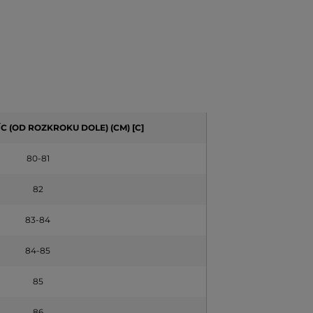
C (OD ROZKROKU DOLE
) (CM) [C]
80-81
82
83-84
84-85
85
86