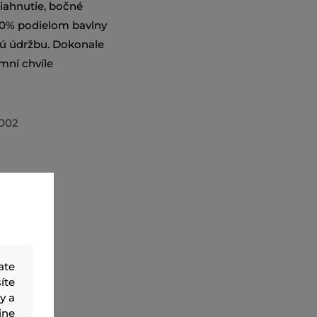
iahnutie, bočné
100% podielom bavlny
hú údržbu. Dokonale
mní chvíle
002
ate
íte
y a
ine