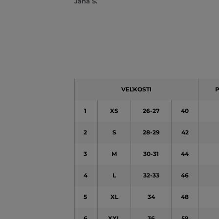
Jana S.
VEĽKOSTI
P
1
XS
26-27
40
2
S
28-29
42
3
M
30-31
44
4
L
32-33
46
5
XL
34
48
6
XXL
36
59