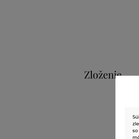
Zloženie
Sú
zl
so
mô