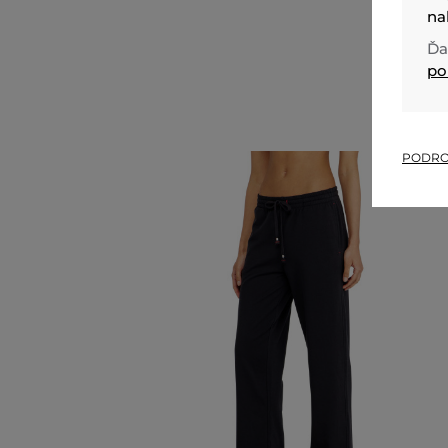
na
Ďa
po
PODRO