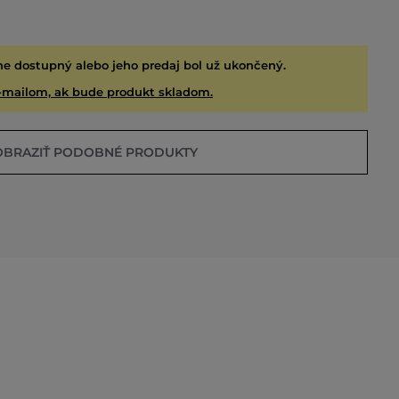
ne dostupný alebo jeho predaj bol už ukončený.
-mailom, ak bude produkt skladom.
OBRAZIŤ PODOBNÉ PRODUKTY
EDANÉ