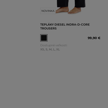
NOVINKA
TEPLÁKY DIESEL INDRA-D-CORE
TROUSERS
99
,
90 €
Dostupné veľkosti:
XS
,
S
,
M
,
L
,
XL