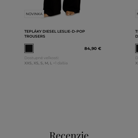
NOVINKA
TEPLÁKY DIESEL LESLIE-D-POP
T
TROUSERS
D
84
,
90 €
Dostupné veľkosti:
D
XXS
,
XS
,
S
,
M
,
L
+1 ďalšia
X
Recenzie