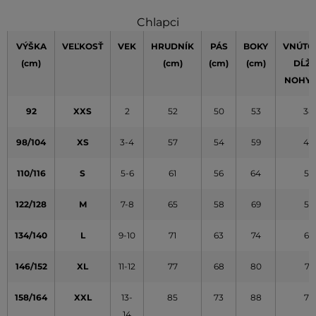
Chlapci
VÝŠKA
VEĽKOSŤ
VEK
HRUDNÍK
PÁS
BOKY
VNÚTO
(cm)
(cm)
(cm)
(cm)
DĹŽ
NOHY
92
XXS
2
52
50
53
38
98/104
XS
3-4
57
54
59
45
110/116
S
5-6
61
56
64
52
122/128
M
7-8
65
58
69
59
134/140
L
9-10
71
63
74
65
146/152
XL
11-12
77
68
80
71
158/164
XXL
13-
85
73
88
77
14