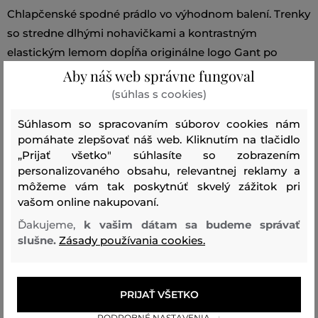
Chlapčenské spodné prádlo vo výhodnom balení. Trenky
so stredne dlhými nohavičkami a kontrastným
elastickým lemom dopĺňa originálne logo Gant po
celom obvode pásu. Vysoko kvalitná bavlna s prímesou
Aby náš web správne fungoval
elastanu zaručuje perfektnú pružnosť, príjemný pocit pri
(súhlas s cookies)
nosení, tvarovú stálosť a jednoduchú údržbu. Balenie
Súhlasom so spracovaním súborov cookies nám
obsahuje tri kusy rôznych farebných kombinácií.
pomáhate zlepšovať náš web. Kliknutím na tlačidlo
„Prijať všetko" súhlasíte so zobrazením
Sezóna: SS26
Kód produktu:
813300106-326-GB-433
personalizovaného obsahu, relevantnej reklamy a
môžeme vám tak poskytnúť skvelý zážitok pri
vašom online nakupovaní.
Zloženie
Ďakujeme,
k vašim dátam sa budeme správať
slušne.
Zásady používania cookies.
vrchný materiál
BAVLNA
ELASTAN
95 %
5 %
PRIJAŤ VŠETKO
PODROBNÉ NASTAVENIA