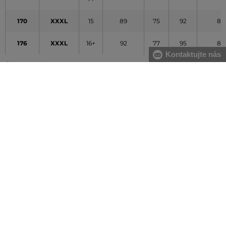
170
XXXL
15
89
75
92
80
176
XXXL
16+
92
77
95
82
Kontaktujte nás
Údaje v tabuľke majú orientačný charakter
VŠETKO SKLADOM
Všetok tovar v e-shope máme na sklade.
ZÁRUKA ORIGINALITY
Výhradné zastúpenie a predaj značky na Slovensku. Kupujete 100%
originál.
DOPRAVA A VRÁTENIE ZADARMO
Doprava nad 74,90 EUR je vždy zadarmo, za vrátenie tovaru u nás
nikdy neplatíte.