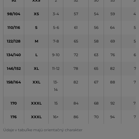
92
XXS
2
52
50
53
38
98/104
XS
3-4
57
54
59
45
110/116
S
5-6
61
56
64
52
122/128
M
7-8
65
58
69
59
134/140
L
9-10
72
63
76
65
146/152
XL
11-12
78
65
82
71
158/164
XXL
13-
82
67
88
77
14
170
XXXL
15
84
68
92
78
176
XXXL
16+
86
70
94
79
Údaje v tabuľke majú orientačný charakter