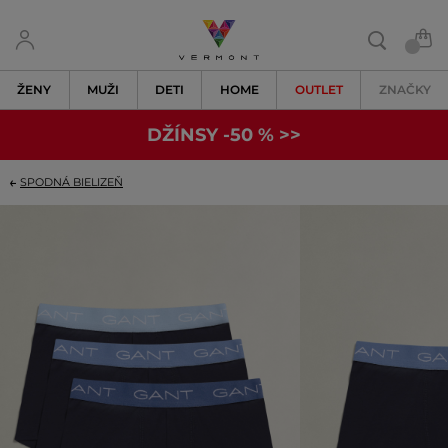
ŽENY
MUŽI
DETI
HOME
OUTLET
ZNAČKY
DŽÍNSY -50 % >>
SPODNÁ BIELIZEŇ