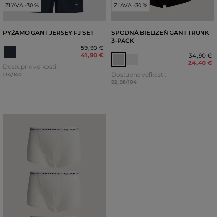
ZĽAVA -30 %
ZĽAVA -30 %
PYŽAMO GANT JERSEY PJ SET
SPODNÁ BIELIZEŇ GANT TRUNK
3-PACK
59
,
90 €
41
,
90 €
34
,
90 €
24
,
40 €
Dostupné veľkosti:
Dostupné veľkosti:
134/140
92
,
98/104