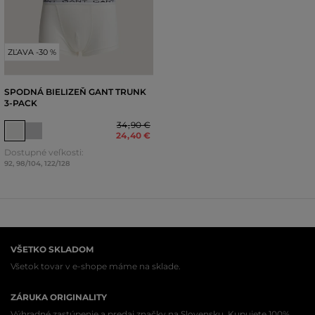
ZĽAVA -30 %
SPODNÁ BIELIZEŇ GANT TRUNK
3-PACK
34
,
90 €
24
,
40 €
Dostupné veľkosti:
92
,
98/104
,
122/128
VŠETKO SKLADOM
Všetok tovar v e-shope máme na sklade.
ZÁRUKA ORIGINALITY
Výhradné zastúpenie a predaj značky na Slovensku. Kupujete 100%