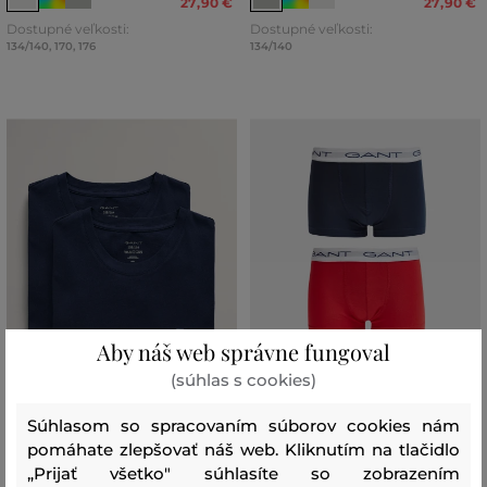
27
,
90 €
27
,
90 €
Dostupné veľkosti:
Dostupné veľkosti:
134/140
,
170
,
176
134/140
Aby náš web správne fungoval
(súhlas s cookies)
Súhlasom so spracovaním súborov cookies nám
ZĽAVA -30 %
ZĽAVA -30 %
pomáhate zlepšovať náš web. Kliknutím na tlačidlo
„Prijať všetko" súhlasíte so zobrazením