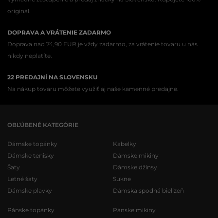
originál.
DOPRAVA A VRÁTENIE ZADARMO
Doprava nad 74,90 EUR je vždy zadarmo, za vrátenie tovaru u nás
nikdy neplatíte.
22 PREDAJNÍ NA SLOVENSKU
Na nákup tovaru môžete využiť aj naše kamenné predajne.
OBĽÚBENÉ KATEGÓRIE
Dámske topánky
Kabelky
Dámske tenisky
Dámske mikiny
Šaty
Dámske džínsy
Letné šaty
Sukne
Dámske plavky
Dámska spodná bielizeň
Pánske topánky
Pánske mikiny