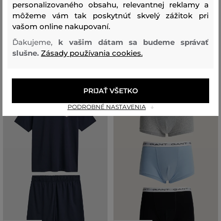
SPODNÁ BIELIZEŇ GANT C-NECK
SPODNÁ BIELIZEŇ GANT TRUNK
personalizovaného obsahu, relevantnej reklamy a
T-SHIRT 2-PACK
3-PACK
môžeme vám tak poskytnúť skvelý zážitok pri
vašom online nakupovaní.
39
,
90 €
39
,
90 €
27
,
90 €
27
,
90 €
Ďakujeme,
k vašim dátam sa budeme správať
Dostupné veľkosti:
Dostupné veľkosti:
slušne.
Zásady používania cookies.
134/140
,
146/152
134/140
,
176
PRIJAŤ VŠETKO
PODROBNÉ NASTAVENIA