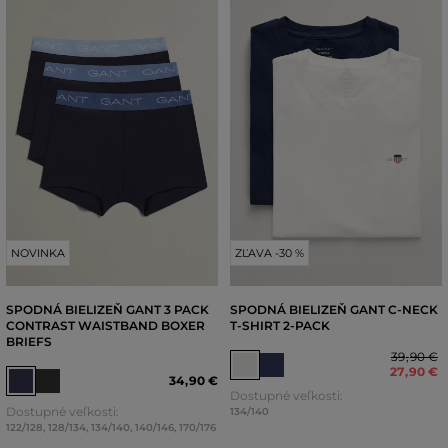
NOVINKA
ZĽAVA -30 %
SPODNÁ BIELIZEŇ GANT 3 PACK
SPODNÁ BIELIZEŇ GANT C-NECK
CONTRAST WAISTBAND BOXER
T-SHIRT 2-PACK
BRIEFS
39
,
90 €
27
,
90 €
34
,
90 €
Dostupné veľkosti:
Dostupné veľkosti:
134/140
122/128
,
128/134
,
134/140
,
140/146
,
170/176