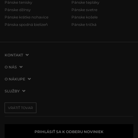
Pánske tenisky
Pánske tepláky
Pánske džínsy
Pánske svetre
Pánske krátke nohavice
Pánske košele
Pánska spodná bielizeň
Pánske tričká
KONTAKT
VERMONT Services Slovakia s. r. o.
O NÁS
Vlčie hrdlo 53
O spoločnosti
O NÁKUPE
821 07 Bratislava
Kontakt
Slovenská republika
Ako nakupovať
SLUŽBY
Naše predajne
tel.:
+421 2 3500 3000
Obchodné podmienky
Affiliate program
Doprava a platba
info@vermont.sk
Vrátenie tovaru
VRÁTIŤ TOVAR
Presscentrum
Darčekové poukážky
Reklamácie
VERMONT Club
Používanie cookies
Spracovanie osobných údajov
PRIHLÁSIŤ SA K ODBERU NOVINIEK