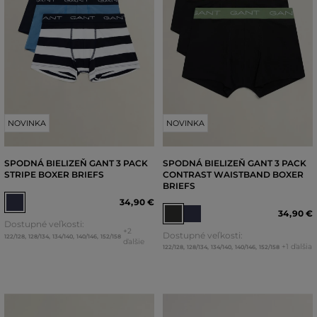
NOVINKA
NOVINKA
SPODNÁ BIELIZEŇ GANT 3 PACK
SPODNÁ BIELIZEŇ GANT 3 PACK
STRIPE BOXER BRIEFS
CONTRAST WAISTBAND BOXER
BRIEFS
34
,
90 €
34
,
90 €
Dostupné veľkosti:
+2
Dostupné veľkosti:
122/128
,
128/134
,
134/140
,
140/146
,
152/158
ďalšie
+1 ďalšia
122/128
,
128/134
,
134/140
,
140/146
,
152/158