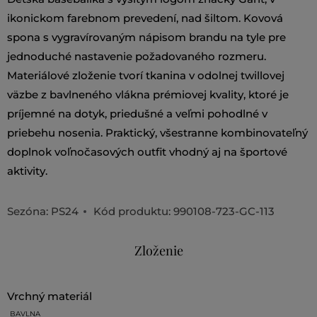
ikonickom farebnom prevedení, nad šiltom. Kovová
spona s vygravírovaným nápisom brandu na tyle pre
jednoduché nastavenie požadovaného rozmeru.
Materiálové zloženie tvorí tkanina v odolnej twillovej
väzbe z bavlneného vlákna prémiovej kvality, ktoré je
príjemné na dotyk, priedušné a veľmi pohodlné v
priebehu nosenia. Praktický, všestranne kombinovateľný
doplnok voľnočasových outfit vhodný aj na športové
aktivity.
Sezóna: PS24
Kód produktu:
990108-723-GC-113
Zloženie
vrchný materiál
BAVLNA