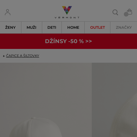
ŽENY
MUŽI
DETI
HOME
OUTLET
ZNAČKY
DŽÍNSY -50 % >>
ČAPICE A ŠILTOVKY