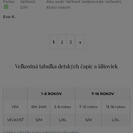
Farba
Veľkosť:
Ako sedí: Veľkosť zodpovedá veľkosti,
S/M
ktorú nosím
Eva K.
1
2
3
Veľkostná tabuľka detských čapíc a šiltoviek
1–6 ROKOV
7–16 ROKOV
VEK
6M–24M
3–6 rokov
7–12 rokov
13–16 rokov
VEĽKOSŤ
S/M
L/XL
S/M
L/XL
Údaje v tabuľke majú orientačný charakter