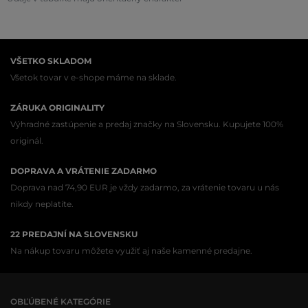
VŠETKO SKLADOM
Všetok tovar v e-shope máme na sklade.
ZÁRUKA ORIGINALITY
Výhradné zastúpenie a predaj značky na Slovensku. Kupujete 100%
originál.
DOPRAVA A VRÁTENIE ZADARMO
Doprava nad 74,90 EUR je vždy zadarmo, za vrátenie tovaru u nás
nikdy neplatíte.
22 PREDAJNÍ NA SLOVENSKU
Na nákup tovaru môžete využiť aj naše kamenné predajne.
OBĽÚBENÉ KATEGÓRIE