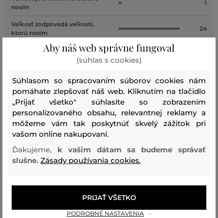
1
nosím
Veľkosť zodpovedá veľkosti,
24
ktorú nosím
Aby náš web správne fungoval
Veľkosť je o niečo väčšia ako
1
nosím
(súhlas s cookies)
Veľkosť je oveľa väčšia ako
Súhlasom so spracovaním súborov cookies nám
2
nosím
pomáhate zlepšovať náš web. Kliknutím na tlačidlo
„Prijať všetko" súhlasíte so zobrazením
personalizovaného obsahu, relevantnej reklamy a
môžeme vám tak poskytnúť skvelý zážitok pri
Farba
Veľkosť:
Ako sedí: Veľkosť je o niečo väčšia ako
vašom online nakupovaní.
L/XL
nosím
Ďakujeme,
k vašim dátam sa budeme správať
SILVIA J.
slušne.
Zásady používania cookies.
Farba
Veľkosť:
Ako sedí: Veľkosť zodpovedá veľkosti,
L/XL
ktorú nosím
PRIJAŤ VŠETKO
Miroslav P.
PODROBNÉ NASTAVENIA