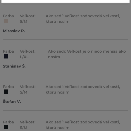
Farba
Veľkosť:
Ako sedí: Veľkosť zodpovedá veľkosti,
S/M
ktorú nosím
Miroslav P.
Farba
Veľkosť:
Ako sedí: Veľkosť je o niečo menšia ako
L/XL
nosím
Stanislav Š.
Farba
Veľkosť:
Ako sedí: Veľkosť zodpovedá veľkosti,
S/M
ktorú nosím
Štefan V.
Farba
Veľkosť:
Ako sedí: Veľkosť zodpovedá veľkosti,
S/M
ktorú nosím