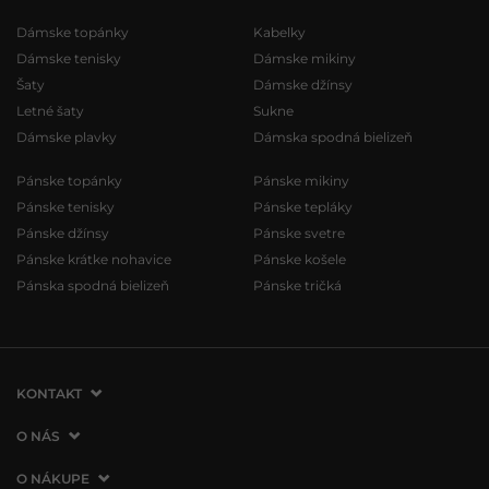
Dámske topánky
Kabelky
Dámske tenisky
Dámske mikiny
Šaty
Dámske džínsy
Letné šaty
Sukne
Dámske plavky
Dámska spodná bielizeň
Pánske topánky
Pánske mikiny
Pánske tenisky
Pánske tepláky
Pánske džínsy
Pánske svetre
Pánske krátke nohavice
Pánske košele
Pánska spodná bielizeň
Pánske tričká
KONTAKT
VERMONT Services Slovakia s. r. o.
O NÁS
Vlčie hrdlo 53
O spoločnosti
O NÁKUPE
821 07 Bratislava