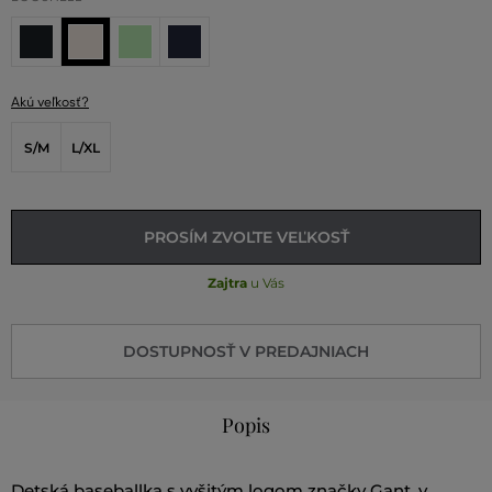
Akú veľkosť?
S/M
L/XL
PROSÍM ZVOĽTE VEĽKOSŤ
Zajtra
u Vás
DOSTUPNOSŤ V PREDAJNIACH
Popis
Detská baseballka s vyšitým logom značky Gant, v