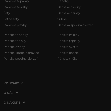
Dámske topánky
Kabelky
Dámske tenisky
Dámske mikiny
Šaty
Dámske džínsy
Letné šaty
Sukne
Dámske plavky
Dámska spodná bielizeň
Pánske topánky
Pánske mikiny
Pánske tenisky
Pánske tepláky
Pánske džínsy
Pánske svetre
Pánske krátke nohavice
Pánske košele
Pánska spodná bielizeň
Pánske tričká
KONTAKT
VERMONT Services Slovakia s. r. o.
O NÁS
Vlčie hrdlo 53
O spoločnosti
O NÁKUPE
821 07 Bratislava
Kontakt
Slovenská republika