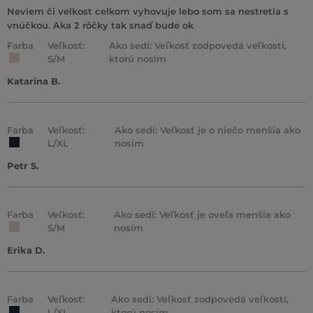
Neviem či velkost celkom vyhovuje lebo som sa nestretla s
vnúčkou. Aka 2 rôčky tak snaď bude ok
Farba
Veľkosť:
Ako sedí: Veľkosť zodpovedá veľkosti,
S/M
ktorú nosím
Katarina B.
Farba
Veľkosť:
Ako sedí: Veľkosť je o niečo menšia ako
L/XL
nosím
Petr S.
Farba
Veľkosť:
Ako sedí: Veľkosť je oveľa menšia ako
S/M
nosím
Erika D.
Farba
Veľkosť:
Ako sedí: Veľkosť zodpovedá veľkosti,
L/XL
ktorú nosím