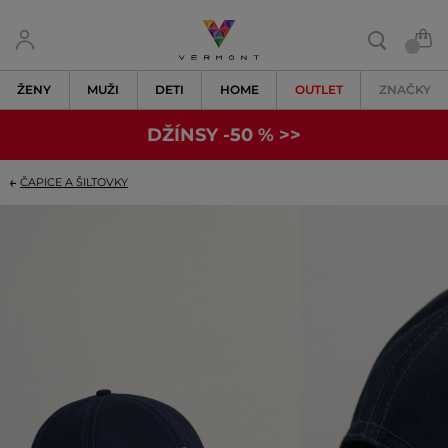
ŽENY
MUŽI
DETI
HOME
OUTLET
ZNAČKY
DŽÍNSY -50 % >>
ČAPICE A ŠILTOVKY