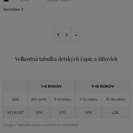
Jaroslav J.
1
2
Veľkostná tabuľka detských čapíc a šiltoviek
1–6 ROKOV
7–16 ROKOV
VEK
6M–24M
3–6 rokov
7–12 rokov
13–16 rokov
VEĽKOSŤ
S/M
L/XL
S/M
L/XL
Údaje v tabuľke majú orientačný charakter