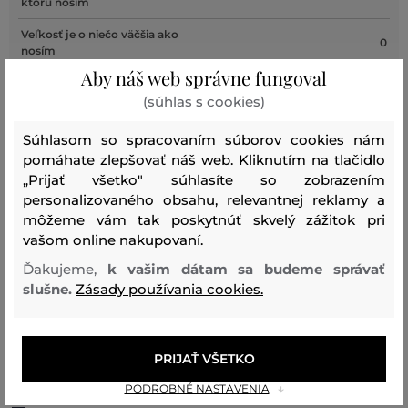
ktorú nosím
Veľkosť je o niečo väčšia ako
0
nosím
Aby náš web správne fungoval
Veľkosť je oveľa väčšia ako
0
nosím
(súhlas s cookies)
Súhlasom so spracovaním súborov cookies nám
pomáhate zlepšovať náš web. Kliknutím na tlačidlo
Farba
Veľkosť:
Ako sedí: Veľkosť zodpovedá veľkosti,
„Prijať všetko" súhlasíte so zobrazením
S/M
ktorú nosím
personalizovaného obsahu, relevantnej reklamy a
môžeme vám tak poskytnúť skvelý zážitok pri
Tomas K.
vašom online nakupovaní.
Ďakujeme,
k vašim dátam sa budeme správať
slušne.
Zásady používania cookies.
Farba
Veľkosť:
Ako sedí: Veľkosť je oveľa menšia ako
L/XL
nosím
Jaroslav H.
PRIJAŤ VŠETKO
PODROBNÉ NASTAVENIA
Farba
Veľkosť:
Ako sedí: Veľkosť je o niečo menšia ako