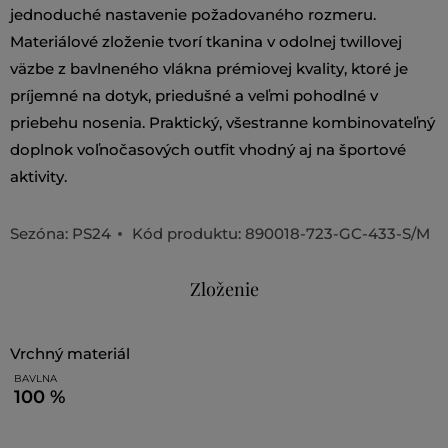
jednoduché nastavenie požadovaného rozmeru.
Materiálové zloženie tvorí tkanina v odolnej twillovej
väzbe z bavlneného vlákna prémiovej kvality, ktoré je
príjemné na dotyk, priedušné a veľmi pohodlné v
priebehu nosenia. Praktický, všestranne kombinovateľný
doplnok voľnočasových outfit vhodný aj na športové
aktivity.
Sezóna: PS24
Kód produktu:
890018-723-GC-433-S/M
Zloženie
vrchný materiál
BAVLNA
100 %