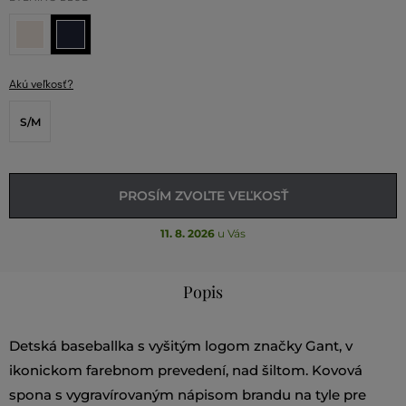
Akú veľkosť?
S/M
PROSÍM ZVOĽTE VEĽKOSŤ
11. 8. 2026
u Vás
Popis
Detská baseballka s vyšitým logom značky Gant, v
ikonickom farebnom prevedení, nad šiltom. Kovová
spona s vygravírovaným nápisom brandu na tyle pre