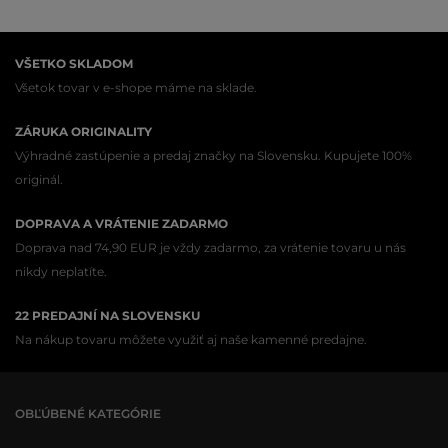
VŠETKO SKLADOM
Všetok tovar v e-shope máme na sklade.
ZÁRUKA ORIGINALITY
Výhradné zastúpenie a predaj značky na Slovensku. Kupujete 100%
originál.
DOPRAVA A VRÁTENIE ZADARMO
Doprava nad 74,90 EUR je vždy zadarmo, za vrátenie tovaru u nás
nikdy neplatíte.
22 PREDAJNÍ NA SLOVENSKU
Na nákup tovaru môžete využiť aj naše kamenné predajne.
OBĽÚBENÉ KATEGÓRIE