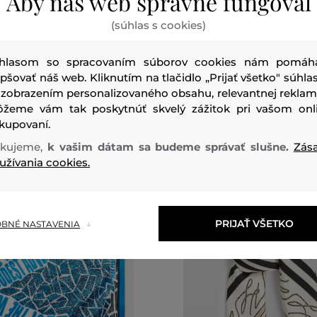
Aby náš web správne fungoval
AMEL ACTIVE SHAWLS
ŠATKA CAMEL ACTIVE SHAWL
(súhlas s cookies)
59
,
90 €
41
,
90 €
veľkosti:
Dostupné veľkosti:
hlasom so spracovaním súborov cookies nám pomáh
kosť
Jedna veľkosť
epšovať náš web. Kliknutím na tlačidlo „Prijať všetko" súhlas
 zobrazením personalizovaného obsahu, relevantnej reklam
žeme vám tak poskytnúť skvelý zážitok pri vašom onl
kupovaní.
kujeme,
k vašim dátam sa budeme správať slušne.
Zás
užívania cookies.
PRIJAŤ VŠETKO
BNÉ NASTAVENIA