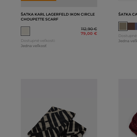
ŠATKA KARL LAGERFELD IKON CIRCLE
ŠATKA C
CHOUPETTE SCARF
112
,
90 €
79
,
00 €
Dostupné 
Dostupné veľkosti:
Jedna veľ
Jedna veľkosť