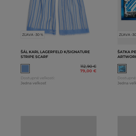
ZĽAVA -30 %
ZĽAVA -3
ŠÁL KARL LAGERFELD K/SIGNATURE
ŠATKA P
STRIPE SCARF
ARTWORK
112
,
90 €
79
,
00 €
Dostupné veľkosti:
Dostupné 
Jedna veľkosť
Jedna veľ