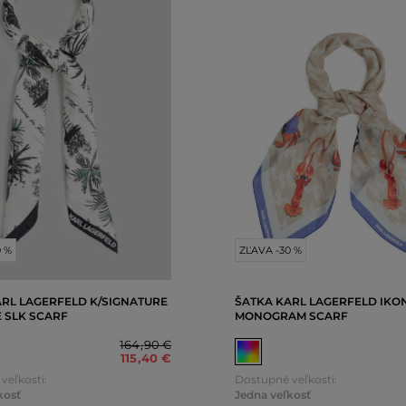
0 %
ZĽAVA -30 %
ARL LAGERFELD K/SIGNATURE
ŠATKA KARL LAGERFELD IKO
 SLK SCARF
MONOGRAM SCARF
164
,
90 €
115
,
40 €
veľkosti:
Dostupné veľkosti:
kosť
Jedna veľkosť