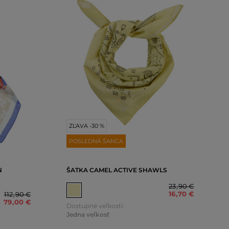
ZĽAVA -30 %
POSLEDNÁ ŠANCA
N
ŠATKA CAMEL ACTIVE SHAWLS
23
,
90 €
16
,
70 €
112
,
90 €
79
,
00 €
Dostupné veľkosti:
Jedna veľkosť