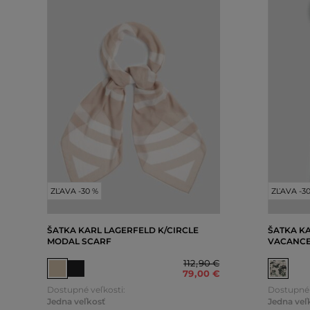
ZĽAVA -30 %
ZĽAVA -3
ŠATKA KARL LAGERFELD K/CIRCLE
ŠATKA K
MODAL SCARF
VACANCE
112
,
90 €
79
,
00 €
Dostupné veľkosti:
Dostupné 
Jedna veľkosť
Jedna veľ