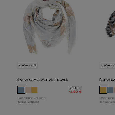
ZĽAVA -30 %
ZĽAVA -3
ŠATKA CAMEL ACTIVE SHAWLS
ŠATKA C
59
,
90 €
41
,
90 €
Dostupné veľkosti:
Dostupné 
Jedna veľkosť
Jedna veľ