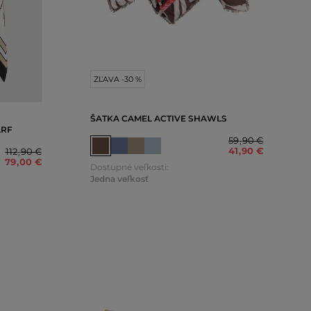
ZĽAVA -30 %
ŠATKA CAMEL ACTIVE SHAWLS
ARF
59
,
90 €
41
,
90 €
112
,
90 €
79
,
00 €
Dostupné veľkosti:
Jedna veľkosť