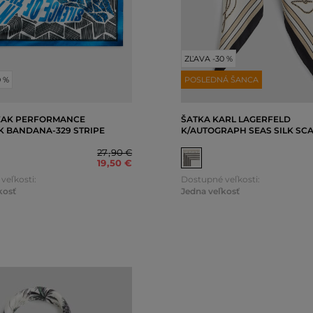
ZĽAVA -30 %
0 %
POSLEDNÁ ŠANCA
EAK PERFORMANCE
ŠATKA KARL LAGERFELD
 BANDANA-329 STRIPE
K/AUTOGRAPH SEAS SILK SC
27
,
90 €
19
,
50 €
veľkosti:
Dostupné veľkosti:
kosť
Jedna veľkosť