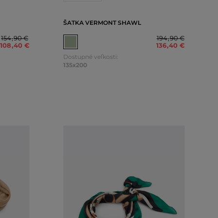
ŠATKA VERMONT SHAWL
154
,
90 €
194
,
90 €
108
,
40 €
136
,
40 €
Dostupné veľkosti:
135x200