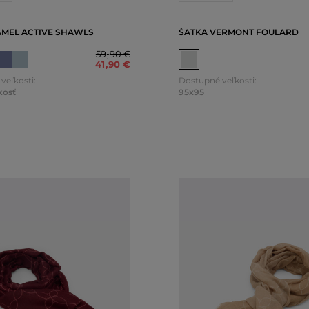
AMEL ACTIVE SHAWLS
ŠATKA VERMONT FOULARD
59
,
90 €
41
,
90 €
veľkosti:
Dostupné veľkosti:
kosť
95x95