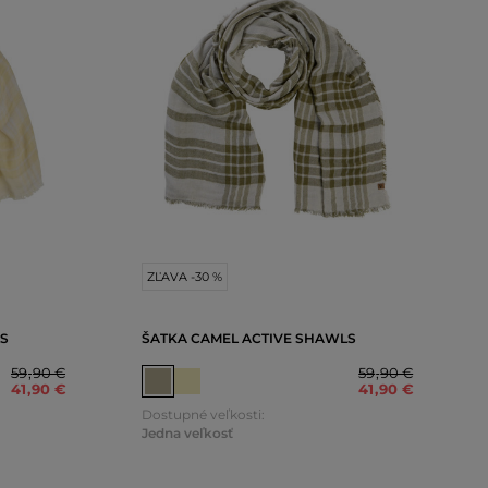
ZĽAVA -30 %
S
ŠATKA CAMEL ACTIVE SHAWLS
59
,
90 €
59
,
90 €
41
,
90 €
41
,
90 €
Dostupné veľkosti:
Jedna veľkosť