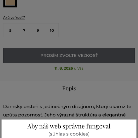
Akú veľkosť?
5
7
9
10
PROSÍM ZVOĽTE VEĽKOSŤ
11. 8. 2026
u Vás
Popis
Dámsky prsteň s jedinečným dizajnom, ktorý okamžite
upúta pozornosť. Jeho výrazná štruktúra a elegantné
línie vytvárajú sofistikovaný vzhľad, ktorý je ideálny na
Aby náš web správne fungoval
každú príležitosť. Vyrobený z kvalitného materiálu,
(súhlas s cookies)