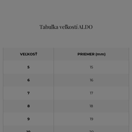
Tabuľka veľkostí ALDO
VEĽKOSŤ
PRIEMER (mm)
5
15
6
16
7
17
8
18
9
19
10
20