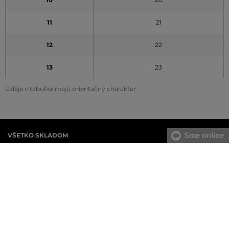
11
21
12
22
13
23
Údaje v tabuľke majú orientačný charakter
Sme online
VŠETKO SKLADOM
Všetok tovar v e-shope máme na sklade.
ZÁRUKA ORIGINALITY
Výhradné zastúpenie a predaj značky na Slovensku. Kupujete 100%
originál.
DOPRAVA A VRÁTENIE ZADARMO