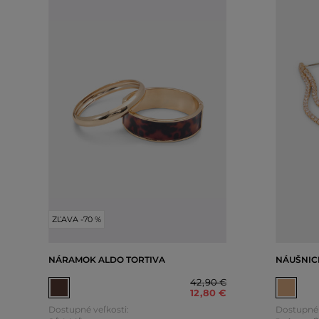
ZĽAVA -70 %
NÁRAMOK ALDO TORTIVA
NÁUŠNIC
42
,
90 €
12
,
80 €
Dostupné veľkosti:
Dostupné 