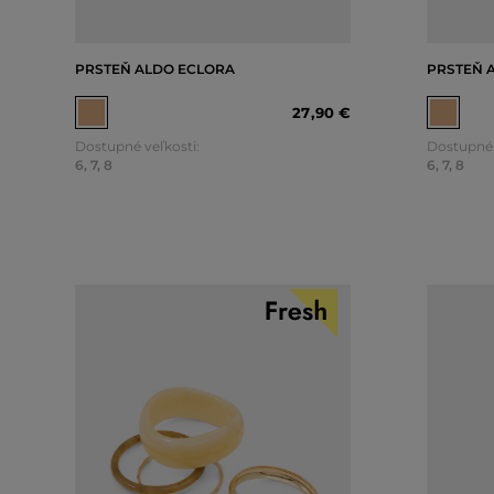
PRSTEŇ ALDO ECLORA
PRSTEŇ 
27
,
90 €
Dostupné veľkosti:
Dostupné 
6
,
7
,
8
6
,
7
,
8