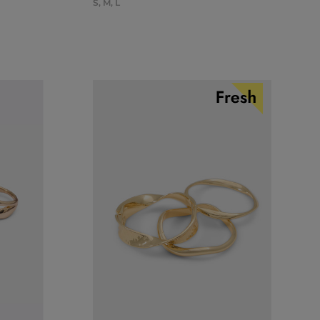
S
,
M
,
L