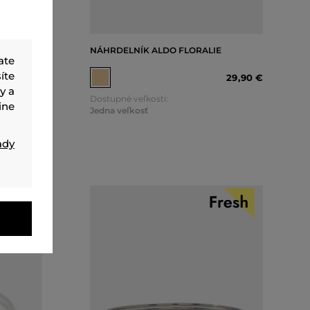
NÁHRDELNÍK ALDO FLORALIE
ate
14
,
90 €
íte
29
,
90 €
4
,
40 €
y a
Dostupné veľkosti:
ine
Jedna veľkosť
ady