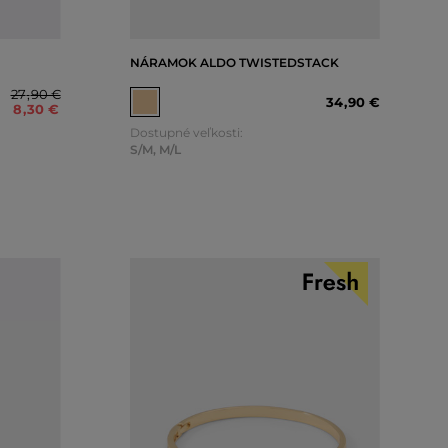
NÁRAMOK ALDO TWISTEDSTACK
27
,
90 €
34
,
90 €
8
,
30 €
Dostupné veľkosti:
S/M
,
M/L