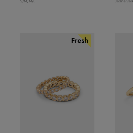
S/M
,
M/L
Jedna veľ