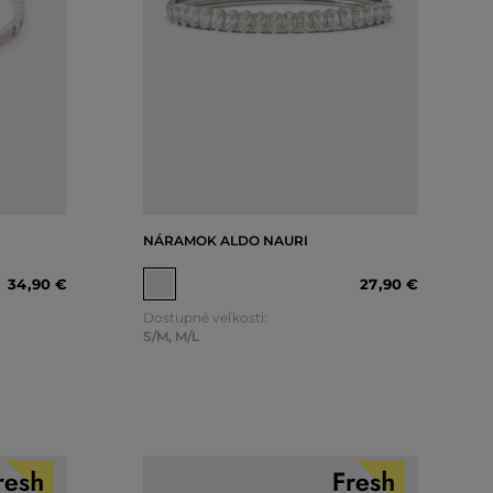
NÁRAMOK ALDO NAURI
34
,
90 €
27
,
90 €
Dostupné veľkosti:
S/M
,
M/L