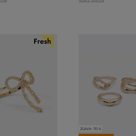
kosť
Jedna veľkosť
ZĽAVA -70 %