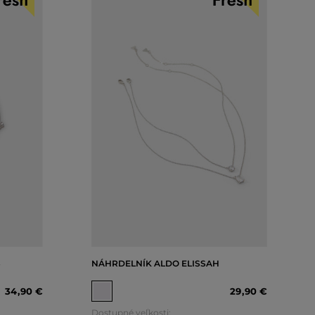
S
NÁHRDELNÍK ALDO ELISSAH
34
,
90 €
29
,
90 €
Dostupné veľkosti: