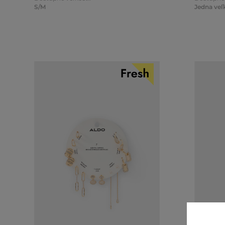
S/M
Jedna veľ