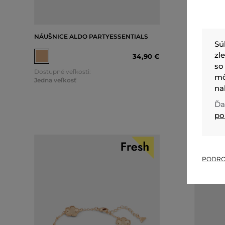
NÁUŠNICE ALDO PARTYESSENTIALS
NÁUŠNIC
Sú
zl
34
,
90 €
so
Dostupné veľkosti:
Dostupné 
mô
Jedna veľkosť
Jedna veľ
na
Ďa
po
PODRO