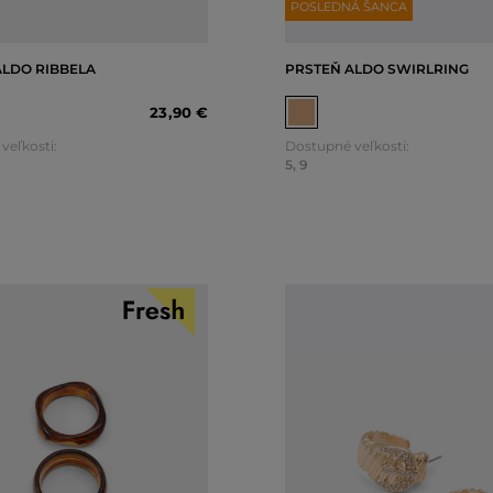
POSLEDNÁ ŠANCA
ALDO RIBBELA
PRSTEŇ ALDO SWIRLRING
23
,
90 €
veľkosti:
Dostupné veľkosti:
5
,
9