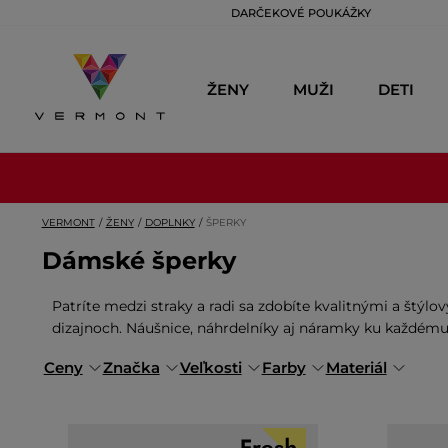
DARČEKOVÉ POUKÁŽKY
ŽENY
MUŽI
DETI
VERMONT
ŽENY
DOPLNKY
ŠPERKY
Dámské šperky
Patríte medzi straky a radi sa zdobíte kvalitnými a štýl
dizajnoch. Náušnice, náhrdelníky aj náramky ku každému 
Ceny
Značka
Veľkosti
Farby
Materiál