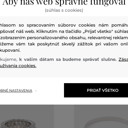
Aby náš web správne fungoval
ZĽAVA -70 %
(súhlas s cookies)
E ALDO ELOISSE
PRSTEŇ ALDO VEYDA
hlasom so spracovaním súborov cookies nám pomáh
epšovať náš web. Kliknutím na tlačidlo „Prijať všetko" súhlas
23
,
90 €
 zobrazením personalizovaného obsahu, relevantnej reklam
veľkosti:
Dostupné veľkosti:
žeme vám tak poskytnúť skvelý zážitok pri vašom onl
kosť
5
,
7
,
9
,
10
kupovaní.
kujeme,
k vašim dátam sa budeme správať slušne.
Zás
užívania cookies.
PRIJAŤ VŠETKO
BNÉ NASTAVENIA