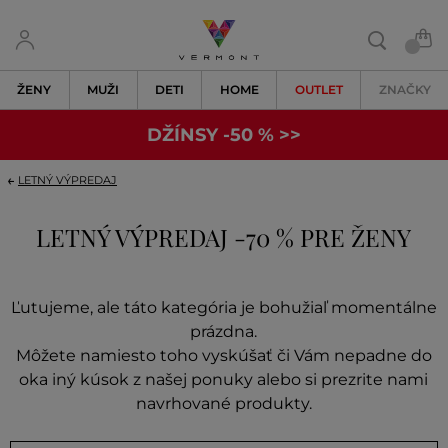
ŽENY
MUŽI
DETI
HOME
OUTLET
ZNAČKY
DŽÍNSY -50 % >>
LETNÝ VÝPREDAJ
LETNÝ VÝPREDAJ -70 % PRE ŽENY
Ľutujeme, ale táto kategória je bohužiaľ momentálne
prázdna.
Môžete namiesto toho vyskúšať či Vám nepadne do
oka iný kúsok z našej ponuky alebo si prezrite nami
navrhované produkty.