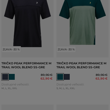
ZĽAVA -30 %
ZĽAVA -30 %
TRIČKO PEAK PERFORMANCE M
TRIČKO PEAK PERFORMANCE M
TRAIL WOOL BLEND SS-GRE
TRAIL WOOL BLEND SS-GRE
89
,
90 €
89
,
90 €
62
,
90 €
62
,
90 €
Dostupné veľkosti:
Dostupné veľkosti:
M
,
L
,
XL
,
XXL
S
,
M
,
L
,
XL
,
XXL