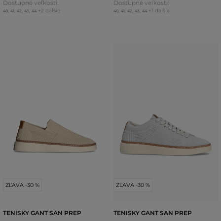
Dostupné veľkosti:
Dostupné veľkosti:
+2 ďalšie
+1 ďalšia
40
,
41
,
42
,
43
,
44
40
,
41
,
42
,
43
,
44
ZĽAVA -30 %
ZĽAVA -30 %
TENISKY GANT SAN PREP
TENISKY GANT SAN PREP