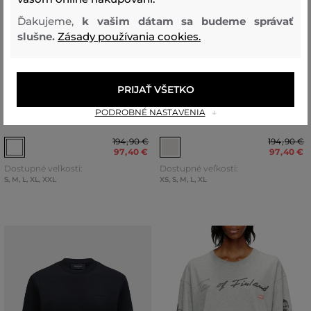
Ďakujeme,
k vašim dátam sa budeme správať
slušne.
Zásady používania cookies.
ZĽAVA -50 %
ZĽAVA -50 %
PRIJAŤ VŠETKO
TRIČKO DIESEL PR-T-NORM-
TRIČKO DIESEL PR-T-NORM-
PODROBNÉ NASTAVENIA
TOM25-1 T-SHIRT
TOM25 T-SHIRT
194
,
90 €
194
,
90 €
97
,
40 €
97
,
40 €
Dostupné veľkosti:
Dostupné veľkosti:
S
,
M
,
L
,
XL
,
XXL
XS
,
S
,
M
,
L
,
XL