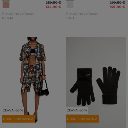
269
,
90 €
299
,
90 €
134
,
90 €
149
,
90 €
Dostupné veľkosti:
Dostupné veľkosti:
XS
,
S
,
M
S
,
M
,
L
ZĽAVA -50 %
ZĽAVA -50 %
POSLEDNÁ ŠANCA
POSLEDNÁ ŠANCA