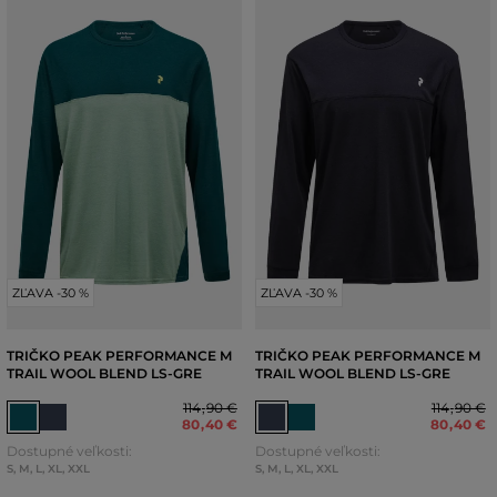
ZĽAVA -30 %
ZĽAVA -30 %
TRIČKO PEAK PERFORMANCE M
TRIČKO PEAK PERFORMANCE M
TRAIL WOOL BLEND LS-GRE
TRAIL WOOL BLEND LS-GRE
114
,
90 €
114
,
90 €
80
,
40 €
80
,
40 €
Dostupné veľkosti:
Dostupné veľkosti:
S
,
M
,
L
,
XL
,
XXL
S
,
M
,
L
,
XL
,
XXL