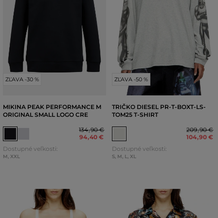
ZĽAVA -30 %
ZĽAVA -50 %
MIKINA PEAK PERFORMANCE M
TRIČKO DIESEL PR-T-BOXT-LS-
ORIGINAL SMALL LOGO CRE
TOM25 T-SHIRT
134
,
90 €
209
,
90 €
94
,
40 €
104
,
90 €
Dostupné veľkosti:
Dostupné veľkosti:
M
,
XXL
S
,
M
,
L
,
XL