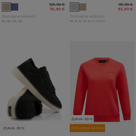
109
,
90 €
119
,
90 €
76
,
90 €
83
,
90 €
Dostupné veľkosti:
Dostupné veľkosti:
41
,
42
,
44
,
46
+2 ďalšie
40
,
41
,
42
,
43
,
44
ZĽAVA -50 %
ZĽAVA -30 %
POSLEDNÁ ŠANCA