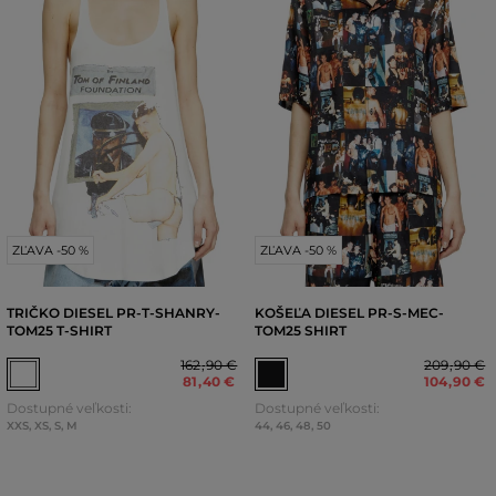
ZĽAVA -50 %
ZĽAVA -50 %
TRIČKO DIESEL PR-T-SHANRY-
KOŠEĽA DIESEL PR-S-MEC-
TOM25 T-SHIRT
TOM25 SHIRT
162
,
90 €
209
,
90 €
81
,
40 €
104
,
90 €
Dostupné veľkosti:
Dostupné veľkosti:
XXS
,
XS
,
S
,
M
44
,
46
,
48
,
50