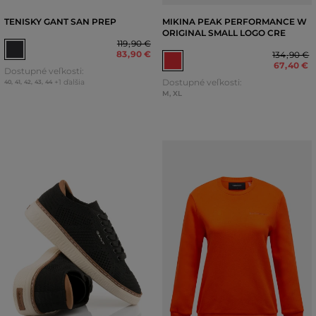
TENISKY GANT SAN PREP
MIKINA PEAK PERFORMANCE W
ORIGINAL SMALL LOGO CRE
119
,
90 €
83
,
90 €
134
,
90 €
67
,
40 €
Dostupné veľkosti:
Dostupné veľkosti:
+1 ďalšia
40
,
41
,
42
,
43
,
44
M
,
XL