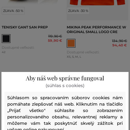
ZĽAVA -50 %
ZĽAVA -30 %
TENISKY GANT SAN PREP
MIKINA PEAK PERFORMANCE W
ORIGINAL SMALL LOGO CRE
119
,
90 €
59
,
90 €
134
,
90 €
94
,
40 €
Dostupné veľkosti:
Dostupné veľkosti:
42
XS
,
S
,
M
,
L
Aby náš web správne fungoval
(súhlas s cookies)
Súhlasom so spracovaním súborov cookies nám
pomáhate zlepšovať náš web. Kliknutím na tlačidlo
„Prijať všetko" súhlasíte so zobrazením
personalizovaného obsahu, relevantnej reklamy a
môžeme vám tak poskytnúť skvelý zážitok pri
vašom online nakupovaní.