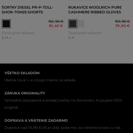
ŠORTKY DIESEL PR-P-TOLL-
RUKAVICE WOOLRICH PURE
SHOR-TOM25 SHORTS
CASHMERE RIBBED GLOVES
162
,
90 €
159
,
90 €
81
,
40 €
79
,
90 €
Dostupné veľkosti:
Dostupné veľkosti:
S
,
M
,
L
S
,
M
VŠETKO SKLADOM
Všetok tovar v e-shope máme na sklade.
ZÁRUKA ORIGINALITY
Výhradné zastúpenie a predaj značky na Slovensku. Kupujete 100%
originál.
DOPRAVA A VRÁTENIE ZADARMO
Doprava nad 74,90 EUR je vždy zadarmo, za vrátenie tovaru u nás