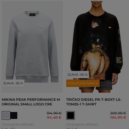
ZĽAVA -50 %
ZĽAVA -30 %
POSLEDNÁ ŠANCA
MIKINA PEAK PERFORMANCE M
TRIČKO DIESEL PR-T-BOXT-LS-
ORIGINAL SMALL LOGO CRE
TOM25-1 T-SHIRT
134
,
90 €
209
,
90 €
94
,
40 €
104
,
90 €
Dostupné veľkosti:
Dostupné veľkosti:
S
,
XL
,
XXL
XS
,
S
,
M