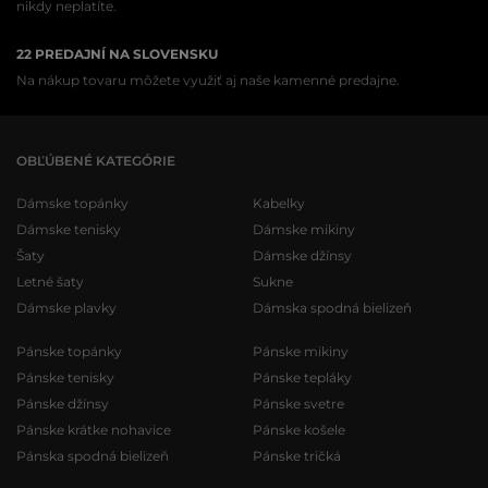
nikdy neplatíte.
22 PREDAJNÍ NA SLOVENSKU
Na nákup tovaru môžete využiť aj naše kamenné predajne.
OBĽÚBENÉ KATEGÓRIE
Dámske topánky
Kabelky
Dámske tenisky
Dámske mikiny
Šaty
Dámske džínsy
Letné šaty
Sukne
Dámske plavky
Dámska spodná bielizeň
Pánske topánky
Pánske mikiny
Pánske tenisky
Pánske tepláky
Pánske džínsy
Pánske svetre
Pánske krátke nohavice
Pánske košele
Pánska spodná bielizeň
Pánske tričká