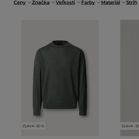
Ceny
Značka
Veľkosti
Farby
Materiál
Strih
ZĽAVA -30 %
ZĽAVA -3