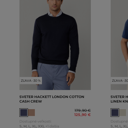
ZĽAVA -30 %
ZĽAVA -3
SVETER HACKETT LONDON COTTON
SVETER 
CASH CREW
LINEN KN
179
,
90 €
125
,
90 €
Dostupné veľkosti:
Dostupné 
S
,
M
,
L
,
XL
,
XXL
+1 ďalšia
S
,
M
,
L
,
XL