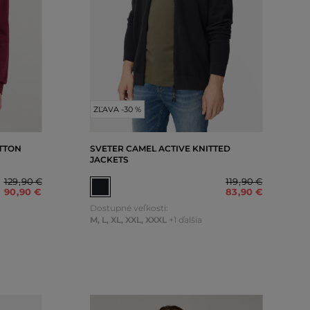
ZĽAVA -30 %
TTON
SVETER CAMEL ACTIVE KNITTED
JACKETS
129
,
90 €
119
,
90 €
90
,
90 €
83
,
90 €
Dostupné veľkosti:
M
,
L
,
XL
,
XXL
,
XXXL
+1 ďalšia