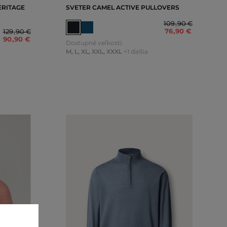
ERITAGE
SVETER CAMEL ACTIVE PULLOVERS
109
,
90 €
76
,
90 €
129
,
90 €
90
,
90 €
Dostupné veľkosti:
M
,
L
,
XL
,
XXL
,
XXXL
+1 ďalšia