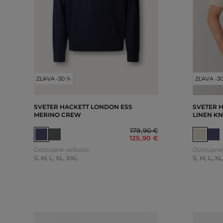
ZĽAVA -30 %
ZĽAVA -3
SVETER HACKETT LONDON ESS
SVETER 
MERINO CREW
LINEN KN
179
,
90 €
125
,
90 €
Dostupné veľkosti:
Dostupné 
S
,
M
,
L
,
XL
,
XXL
S
,
M
,
L
,
XL