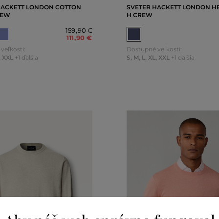
HACKETT LONDON COTTON
SVETER HACKETT LONDON H
REW
H CREW
159
,
90 €
111
,
90 €
veľkosti:
Dostupné veľkosti:
,
XXL
+1 ďalšia
S
,
M
,
L
,
XL
,
XXL
+1 ďalšia