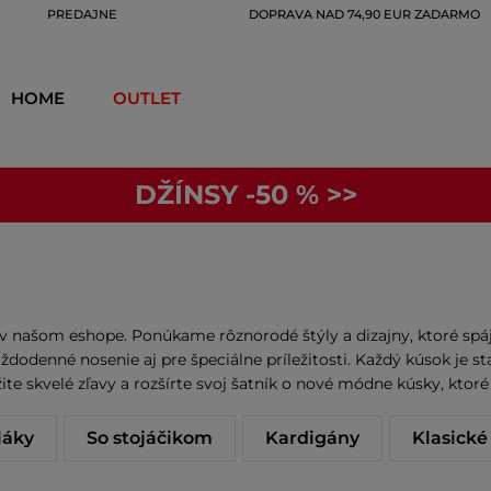
PREDAJNE
DOPRAVA NAD 74,90 EUR ZADARMO
HOME
OUTLET
DŽÍNSY -50 % >>
 našom eshope. Ponúkame rôznorodé štýly a dizajny, ktoré spája
aždodenné nosenie aj pre špeciálne príležitosti. Každý kúsok je
e skvelé zľavy a rozšírte svoj šatník o nové módne kúsky, ktoré
láky
So stojáčikom
Kardigány
Klasické