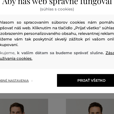
Aby náš web správne fungoval
(súhlas s cookies)
hlasom so spracovaním súborov cookies nám pomáh
epšovať náš web. Kliknutím na tlačidlo „Prijať všetko" súhlas
0 %
ZĽAVA -30 %
 zobrazením personalizovaného obsahu, relevantnej reklam
žeme vám tak poskytnúť skvelý zážitok pri vašom onl
kupovaní.
HACKETT LONDON COTTON
SVETER HACKETT LONDON C
REW
CASH CREW
kujeme,
k vašim dátam sa budeme správať slušne.
Zás
159
,
90 €
užívania cookies.
111
,
90 €
veľkosti:
Dostupné veľkosti:
,
XXL
+1 ďalšia
S
,
M
,
L
,
XL
,
XXL
+1 ďalšia
PRIJAŤ VŠETKO
BNÉ NASTAVENIA