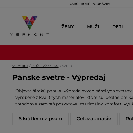
DARČEKOVÉ POUKÁŽKY
ŽENY
MUŽI
DETI
VERMONT
MUŽI - VÝPREDAJ
SVETRE
Pánske svetre - Výpredaj
Objavte širokú ponuku výpredajových pánskych svetrov v
vyrobené z kvalitných materiálov, ktoré sú ideálne pre k
trendom a zároveň poskytoval maximálny komfort. Využit
S krátkym zipsom
Celozapínacie
Ro