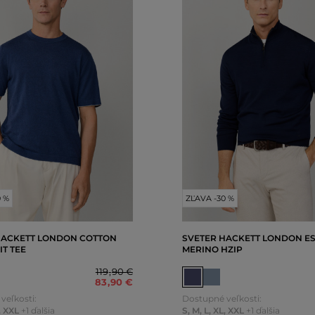
0 %
ZĽAVA -30 %
HACKETT LONDON COTTON
SVETER HACKETT LONDON E
IT TEE
MERINO HZIP
119
,
90 €
83
,
90 €
veľkosti:
Dostupné veľkosti:
,
XXL
+1 ďalšia
S
,
M
,
L
,
XL
,
XXL
+1 ďalšia