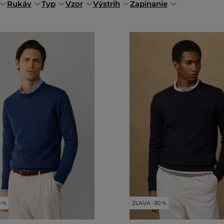
Rukáv
Typ
Vzor
Výstrih
Zapínanie
0 %
ZĽAVA -30 %