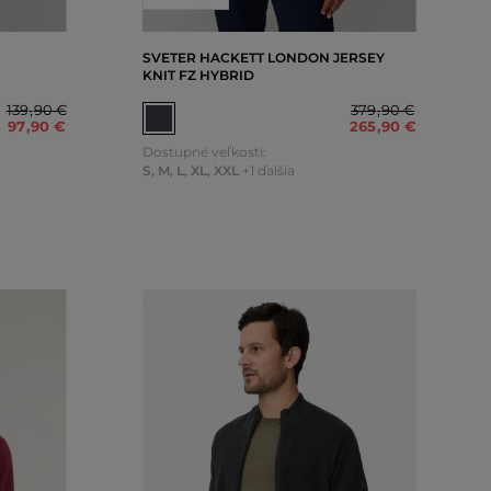
SVETER HACKETT LONDON JERSEY
KNIT FZ HYBRID
139
,
90 €
379
,
90 €
97
,
90 €
265
,
90 €
Dostupné veľkosti:
S
,
M
,
L
,
XL
,
XXL
+1 ďalšia