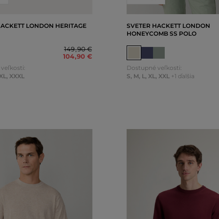
HACKETT LONDON HERITAGE
SVETER HACKETT LONDON
HONEYCOMB SS POLO
149
,
90 €
104
,
90 €
veľkosti:
Dostupné veľkosti:
XL
,
XXXL
S
,
M
,
L
,
XL
,
XXL
+1 ďalšia