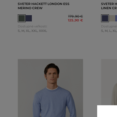
SVETER HACKETT LONDON ESS
SVETER 
MERINO CREW
LINEN C
179
,
90 €
125
,
90 €
Dostupné veľkosti:
Dostupné 
S
,
M
,
XL
,
XXL
,
XXXL
S
,
M
,
L
,
XL