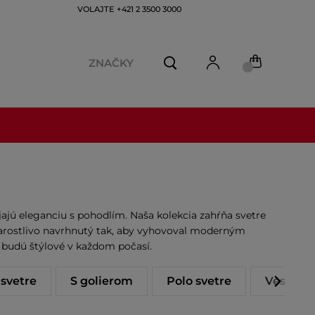
VOLAJTE +421 2 3500 3000
ZNAČKY
jú eleganciu s pohodlím. Naša kolekcia zahŕňa svetre
 starostlivo navrhnutý tak, aby vyhovoval moderným
 budú štýlové v každom počasí.
 svetre
S golierom
Polo svetre
Vesty