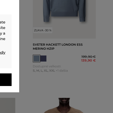
ate
íte
ZĽAVA -30 %
y a
ine
OTTON
SVETER HACKETT LONDON ESS
MERINO HZIP
ady
179
,
90 €
199
,
90 €
125
,
90 €
139
,
90 €
Dostupné veľkosti:
S
,
M
,
L
,
XL
,
XXL
+1 ďalšia