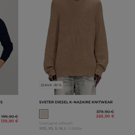
ZĽAVA -30 %
SS
SVETER DIESEL K-NAZAIRE KNITWEAR
379
,
90 €
265
,
90 €
199
,
90 €
139
,
90 €
Dostupné veľkosti:
XXS
,
XS
,
S
,
M
,
L
+1 ďalšia