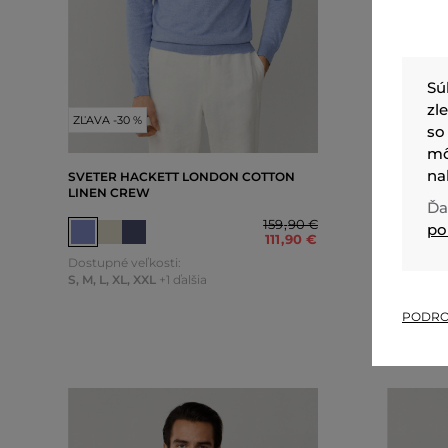
Sú
zl
ZĽAVA -30 %
ZĽAVA -3
so
mô
na
SVETER HACKETT LONDON COTTON
SVETER 
LINEN CREW
LINEN C
Ďa
159
,
90 €
po
111
,
90 €
Dostupné veľkosti:
Dostupné 
S
,
M
,
L
,
XL
,
XXL
+1 ďalšia
S
,
M
,
L
,
XL
PODRO