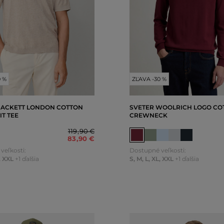
0 %
ZĽAVA -30 %
HACKETT LONDON COTTON
SVETER WOOLRICH LOGO CO
IT TEE
CREWNECK
119
,
90 €
83
,
90 €
veľkosti:
Dostupné veľkosti:
,
XXL
+1 ďalšia
S
,
M
,
L
,
XL
,
XXL
+1 ďalšia