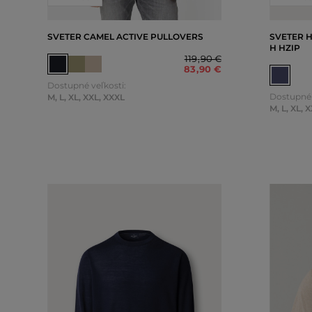
SVETER CAMEL ACTIVE PULLOVERS
SVETER 
H HZIP
119
,
90 €
83
,
90 €
Dostupné veľkosti:
Dostupné 
M
,
L
,
XL
,
XXL
,
XXXL
M
,
L
,
XL
,
X