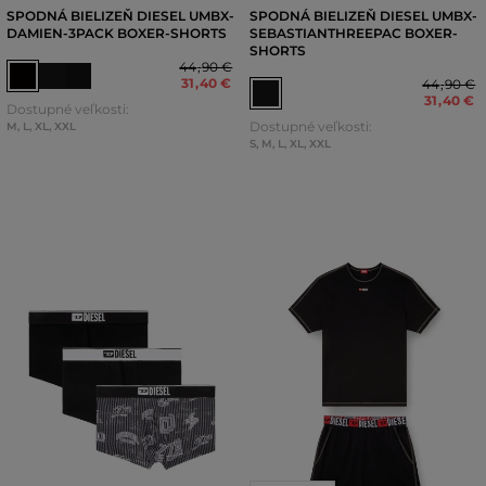
SPODNÁ BIELIZEŇ DIESEL UMBX-
SPODNÁ BIELIZEŇ DIESEL UMBX-
DAMIEN-3PACK BOXER-SHORTS
SEBASTIANTHREEPAC BOXER-
SHORTS
44
,
90 €
31
,
40 €
44
,
90 €
31
,
40 €
Dostupné veľkosti:
Dostupné veľkosti:
M
,
L
,
XL
,
XXL
S
,
M
,
L
,
XL
,
XXL