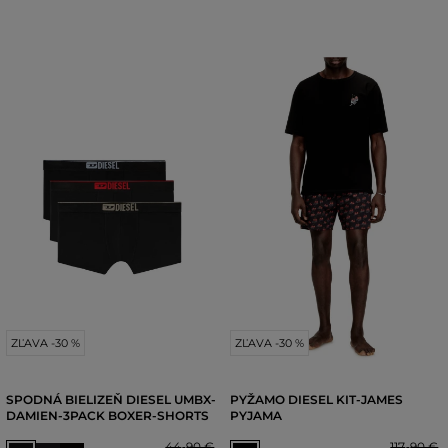
ZĽAVA -30 %
ZĽAVA -30 %
SPODNÁ BIELIZEŇ DIESEL UMBX-
PYŽAMO DIESEL KIT-JAMES
DAMIEN-3PACK BOXER-SHORTS
PYJAMA
44
,
90 €
117
,
90 €