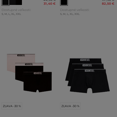
31
,
40 €
82
,
50 €
Dostupné veľkosti:
Dostupné veľkosti:
S
,
M
,
L
,
XL
,
XXL
S
,
M
,
L
,
XL
,
XXL
ZĽAVA -30 %
ZĽAVA -30 %