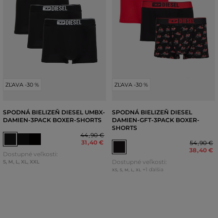
ZĽAVA -30 %
ZĽAVA -30 %
SPODNÁ BIELIZEŇ DIESEL UMBX-
SPODNÁ BIELIZEŇ DIESEL
DAMIEN-3PACK BOXER-SHORTS
DAMIEN-GFT-3PACK BOXER-
SHORTS
44
,
90 €
31
,
40 €
54
,
90 €
38
,
40 €
Dostupné veľkosti:
Dostupné veľkosti:
S
,
M
,
L
,
XL
,
XXL
+1 ďalšia
XS
,
S
,
M
,
L
,
XL