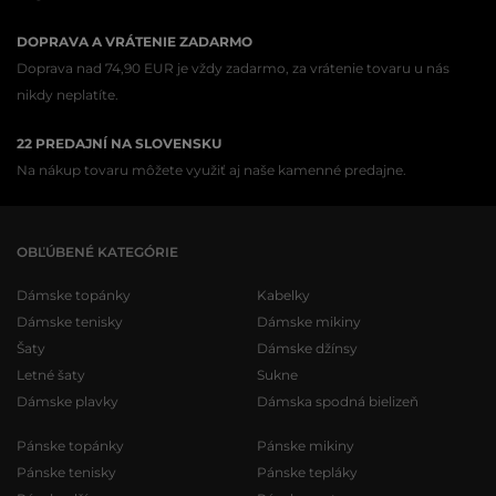
DOPRAVA A VRÁTENIE ZADARMO
Doprava nad 74,90 EUR je vždy zadarmo, za vrátenie tovaru u nás
nikdy neplatíte.
22 PREDAJNÍ NA SLOVENSKU
Na nákup tovaru môžete využiť aj naše kamenné predajne.
OBĽÚBENÉ KATEGÓRIE
Dámske topánky
Kabelky
Dámske tenisky
Dámske mikiny
Šaty
Dámske džínsy
Letné šaty
Sukne
Dámske plavky
Dámska spodná bielizeň
Pánske topánky
Pánske mikiny
Pánske tenisky
Pánske tepláky