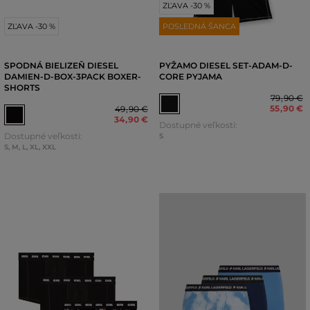
ZĽAVA -30 %
ZĽAVA -30 %
POSLEDNÁ ŠANCA
SPODNÁ BIELIZEŇ DIESEL
PYŽAMO DIESEL SET-ADAM-D-
DAMIEN-D-BOX-3PACK BOXER-
CORE PYJAMA
SHORTS
79
,
90 €
55
,
90 €
49
,
90 €
34
,
90 €
Dostupné veľkosti:
Dostupné veľkosti:
S
S
,
M
,
L
,
XL
,
XXL