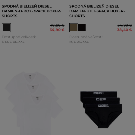
SPODNÁ BIELIZEŇ DIESEL
SPODNÁ BIELIZEŇ DIESEL
DAMIEN-D-BOX-3PACK BOXER-
DAMIEN-UTLT-3PACK BOXER-
SHORTS
SHORTS
49
,
90 €
54
,
90 €
34
,
90 €
38
,
40 €
Dostupné veľkosti:
Dostupné veľkosti:
S
,
M
,
L
,
XL
,
XXL
M
,
L
,
XL
,
XXL