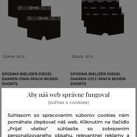
ZĽAVA -30 %
ZĽAVA -30 %
SPODNÁ BIELIZEŇ DIESEL
SPODNÁ BIELIZEŇ DIESEL
DAMIEN-DNM-3PACK BOXER-
DAMIEN-UTLT-3PACK BOXER-
SHORTS
SHORTS
Aby náš web správne fungoval
54
,
90 €
49
,
90 €
38
,
40 €
34
,
90 €
(súhlas s cookies)
Dostupné veľkosti:
Dostupné veľkosti:
S
,
M
,
L
,
XL
,
XXL
S
,
M
,
L
,
XL
,
XXL
Súhlasom so spracovaním súborov cookies nám
pomáhate zlepšovať náš web. Kliknutím na tlačidlo
„Prijať všetko" súhlasíte so zobrazením
personalizovaného obsahu, relevantnej reklamy a