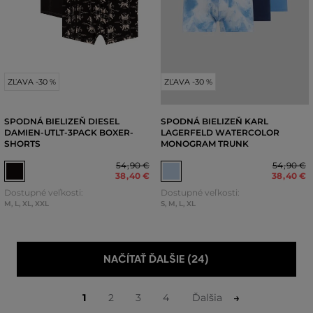
ZĽAVA -30 %
ZĽAVA -30 %
SPODNÁ BIELIZEŇ DIESEL
SPODNÁ BIELIZEŇ KARL
DAMIEN-UTLT-3PACK BOXER-
LAGERFELD WATERCOLOR
SHORTS
MONOGRAM TRUNK
54
,
90 €
54
,
90 €
38
,
40 €
38
,
40 €
Dostupné veľkosti:
Dostupné veľkosti:
M
,
L
,
XL
,
XXL
S
,
M
,
L
,
XL
NAČÍTAŤ ĎALŠIE (24)
1
2
3
4
Ďalšia