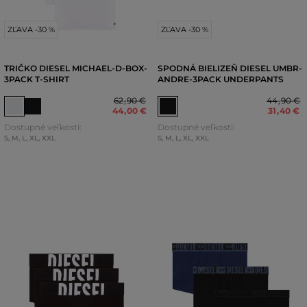
ZĽAVA -30 %
ZĽAVA -30 %
TRIČKO DIESEL MICHAEL-D-BOX-
SPODNÁ BIELIZEŇ DIESEL UMBR-
3PACK T-SHIRT
ANDRE-3PACK UNDERPANTS
62
,
90 €
44
,
90 €
44
,
00 €
31
,
40 €
Dostupné veľkosti:
Dostupné veľkosti:
S
,
M
,
L
,
XL
,
XXL
S
,
M
,
L
,
XL
,
XXL