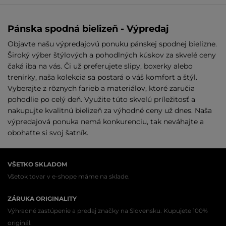
Pánska spodná bielizeň - Výpredaj
Objavte našu výpredajovú ponuku pánskej spodnej bielizne.
Široký výber štýlových a pohodlných kúskov za skvelé ceny
čaká iba na vás. Či už preferujete slipy, boxerky alebo
trenírky, naša kolekcia sa postará o váš komfort a štýl.
Vyberajte z rôznych farieb a materiálov, ktoré zaručia
pohodlie po celý deň. Využite túto skvelú príležitosť a
nakupujte kvalitnú bielizeň za výhodné ceny už dnes. Naša
výpredajová ponuka nemá konkurenciu, tak neváhajte a
obohaťte si svoj šatník.
VŠETKO SKLADOM
Všetok tovar v e-shope máme na sklade.
ZÁRUKA ORIGINALITY
Výhradné zastúpenie a predaj značky na Slovensku. Kupujete 100%
originál.