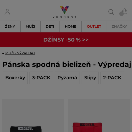
ŽENY
MUŽI
DETI
HOME
OUTLET
ZNAČKY
DŽÍNSY -50 % >>
MUŽI - VÝPREDAJ
Pánska spodná bielizeň - Výpredaj
Boxerky
3-PACK
Pyžamá
Slipy
2-PACK