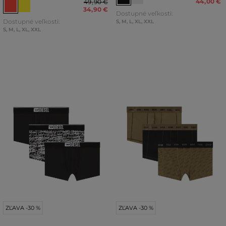
44
,
00 €
49
,
90 €
34
,
90 €
Dostupné veľkosti:
Dostupné veľkosti:
S
,
M
,
L
,
XL
,
XXL
S
,
M
,
L
,
XL
,
XXL
ZĽAVA -30 %
ZĽAVA -30 %