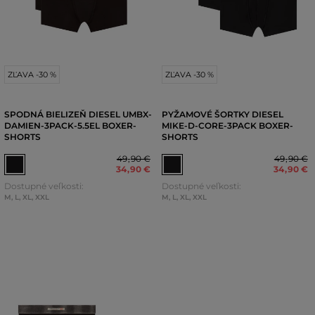
ZĽAVA -30 %
ZĽAVA -30 %
SPODNÁ BIELIZEŇ DIESEL UMBX-
PYŽAMOVÉ ŠORTKY DIESEL
DAMIEN-3PACK-5.5EL BOXER-
MIKE-D-CORE-3PACK BOXER-
SHORTS
SHORTS
49
,
90 €
49
,
90 €
34
,
90 €
34
,
90 €
Dostupné veľkosti:
Dostupné veľkosti:
M
,
L
,
XL
,
XXL
M
,
L
,
XL
,
XXL