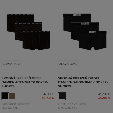
ZĽAVA -30 %
ZĽAVA -30 %
SPODNÁ BIELIZEŇ DIESEL
SPODNÁ BIELIZEŇ DIESEL
DAMIEN-UTLT-3PACK BOXER-
DAMIEN-D-BOX-3PACK BOXER-
SHORTS
SHORTS
54
,
90 €
49
,
90 €
38
,
40 €
34
,
90 €
Dostupné veľkosti:
Dostupné veľkosti:
M
,
L
,
XL
,
XXL
S
,
M
,
L
,
XL
,
XXL