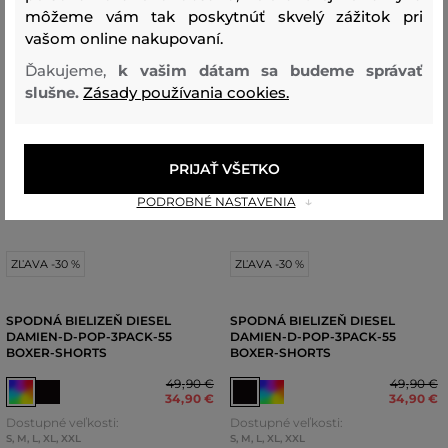
môžeme vám tak poskytnúť skvelý zážitok pri
vašom online nakupovaní.
Ďakujeme,
k vašim dátam sa budeme správať
slušne.
Zásady používania cookies.
PRIJAŤ VŠETKO
PODROBNÉ NASTAVENIA
ZĽAVA -30 %
ZĽAVA -30 %
SPODNÁ BIELIZEŇ DIESEL
SPODNÁ BIELIZEŇ DIESEL
DAMIEN-D-POP-3PACK-55
DAMIEN-D-POP-3PACK-55
BOXER-SHORTS
BOXER-SHORTS
49
,
90 €
49
,
90 €
34
,
90 €
34
,
90 €
Dostupné veľkosti:
Dostupné veľkosti:
S
,
M
,
L
,
XL
,
XXL
S
,
M
,
L
,
XL
,
XXL