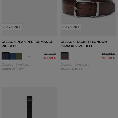
ZĽAVA -30 %
ZĽAVA -30 %
OPASOK PEAK PERFORMANCE
OPASOK HACKETT LONDON
RIDER BELT
32MM REV VIT BELT
57
,
90 €
129
,
90 €
+2
40
,
50 €
90
,
90 €
Dostupné veľkosti:
Dostupné veľkosti:
Jedna veľkosť
28
,
30
,
32
,
36
,
38