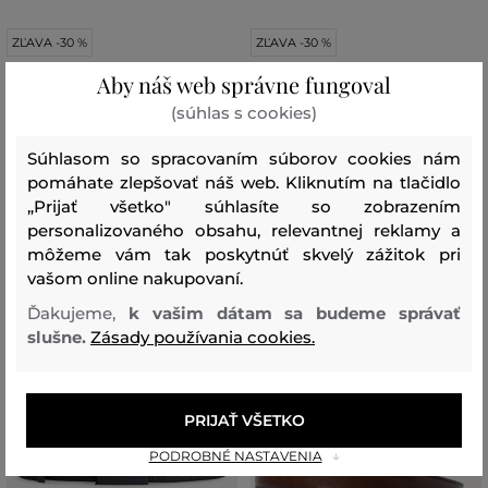
ZĽAVA -30 %
ZĽAVA -30 %
Aby náš web správne fungoval
OPASOK DIESEL DIESEL LOGO B-
OPASOK DIESEL DIESEL LOGO B-
(súhlas s cookies)
INDUSTRY BELT
FLAG-D EMBOSSED BELT
209
,
90 €
134
,
90 €
Súhlasom so spracovaním súborov cookies nám
146
,
90 €
94
,
40 €
pomáhate zlepšovať náš web. Kliknutím na tlačidlo
Dostupné veľkosti:
Dostupné veľkosti:
„Prijať všetko" súhlasíte so zobrazením
+2 ďalšie
+2 ďalšie
80
,
85
,
90
,
95
,
100
75
,
80
,
85
,
90
,
95
personalizovaného obsahu, relevantnej reklamy a
môžeme vám tak poskytnúť skvelý zážitok pri
vašom online nakupovaní.
Ďakujeme,
k vašim dátam sa budeme správať
slušne.
Zásady používania cookies.
PRIJAŤ VŠETKO
PODROBNÉ NASTAVENIA