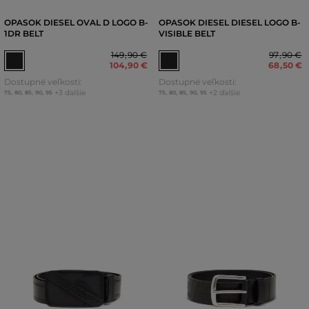
OPASOK DIESEL OVAL D LOGO B-
OPASOK DIESEL DIESEL LOGO B-
1DR BELT
VISIBLE BELT
149
,
90 €
97
,
90 €
104
,
90 €
68
,
50 €
Dostupné veľkosti:
Dostupné veľkosti:
+3 ďalšie
+2 ďalšie
75
,
80
,
85
,
90
,
95
75
,
80
,
85
,
90
,
95