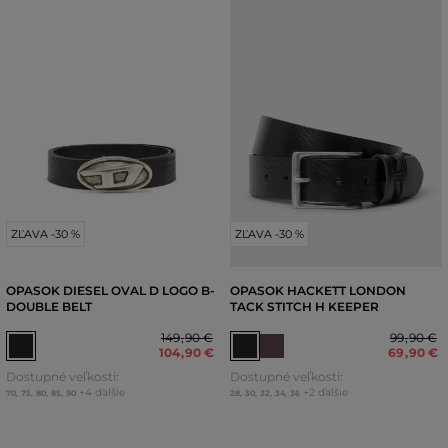
ZĽAVA -30 %
ZĽAVA -30 %
OPASOK DIESEL OVAL D LOGO B-
OPASOK HACKETT LONDON
DOUBLE BELT
TACK STITCH H KEEPER
149
,
90 €
99
,
90 €
104
,
90 €
69
,
90 €
Dostupné veľkosti:
Dostupné veľkosti:
+4 ďalšie
+2 ďalšie
70
,
75
,
80
,
85
,
90
28
,
30
,
32
,
34
,
36