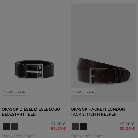
ZĽAVA -30 %
ZĽAVA -30 %
OPASOK DIESEL DIESEL LOGO
OPASOK HACKETT LONDON
BLUESTAR III BELT
TACK STITCH H KEEPER
97
,
90 €
99
,
90 €
68
,
50 €
69
,
90 €
Dostupné veľkosti:
Dostupné veľkosti: