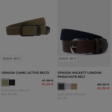
ZĽAVA -30 %
ZĽAVA -30 %
OPASOK CAMEL ACTIVE BELTS
OPASOK HACKETT LONDON
PARACHUTE BELT
47
,
90 €
33
,
50 €
89
,
90 €
62
,
90 €
Dostupné veľkosti:
Dostupné veľkosti:
M
,
L
,
XL
,
XXL
M
,
L
,
XL