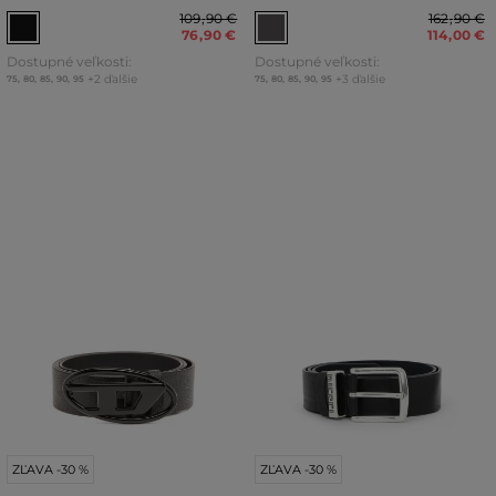
109
,
90 €
162
,
90 €
76
,
90 €
114
,
00 €
Dostupné veľkosti:
Dostupné veľkosti:
+2 ďalšie
+3 ďalšie
75
,
80
,
85
,
90
,
95
75
,
80
,
85
,
90
,
95
ZĽAVA -30 %
ZĽAVA -30 %