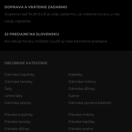
DOPRAVA A VRÁTENIE ZADARMO
Doprava nad 74,90 EUR je vždy zadarmo, za vrátenie tovaru u nás
nikdy neplatíte.
22 PREDAJNÍ NA SLOVENSKU
Na nákup tovaru môžete využiť aj naše kamenné predajne.
OBĽÚBENÉ KATEGÓRIE
Dámske topánky
Kabelky
Dámske tenisky
Dámske mikiny
Šaty
Dámske džínsy
Letné šaty
Sukne
Dámske plavky
Dámska spodná bielizeň
Pánske topánky
Pánske mikiny
Pánske tenisky
Pánske tepláky
Pánske džínsy
Pánske svetre