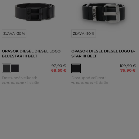
ZĽAVA -30 %
ZĽAVA -30 %
OPASOK DIESEL DIESEL LOGO
OPASOK DIESEL DIESEL LOGO B-
BLUESTAR III BELT
STAR III BELT
97
,
90 €
109
,
90 €
68
,
50 €
76
,
90 €
Dostupné veľkosti:
Dostupné veľkosti:
+4 ďalšie
+3 ďalšie
70
,
75
,
80
,
85
,
90
75
,
80
,
85
,
90
,
95