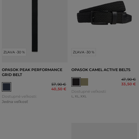
ZĽAVA -30 %
ZĽAVA -30 %
OPASOK PEAK PERFORMANCE
OPASOK CAMEL ACTIVE BELTS
GRID BELT
47
,
90 €
33
,
50 €
57
,
90 €
40
,
50 €
Dostupné veľkosti:
Dostupné veľkosti:
L
,
XL
,
XXL
Jedna veľkosť