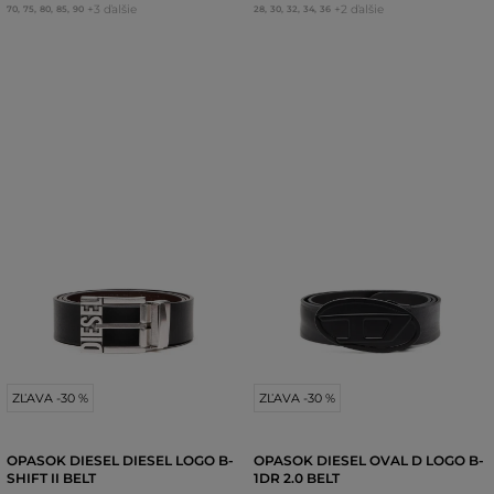
+3 ďalšie
+2 ďalšie
70
,
75
,
80
,
85
,
90
28
,
30
,
32
,
34
,
36
ZĽAVA -30 %
ZĽAVA -30 %
OPASOK DIESEL DIESEL LOGO B-
OPASOK DIESEL OVAL D LOGO B-
SHIFT II BELT
1DR 2.0 BELT