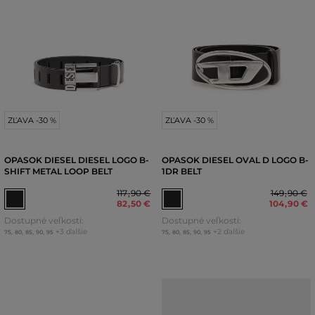
ZĽAVA -30 %
ZĽAVA -30 %
OPASOK DIESEL DIESEL LOGO B-
OPASOK DIESEL OVAL D LOGO B-
SHIFT METAL LOOP BELT
1DR BELT
117
,
90 €
149
,
90 €
82
,
50 €
104
,
90 €
Dostupné veľkosti:
Dostupné veľkosti:
+3 ďalšie
+2 ďalšie
75
,
80
,
85
,
90
,
95
75
,
80
,
85
,
90
,
95