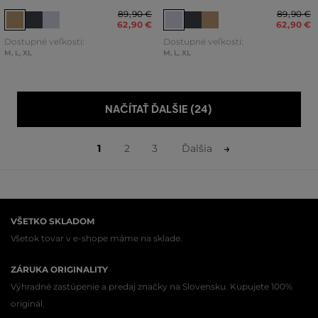
89
,
90 €
89
,
90 €
62
,
90 €
62
,
90 €
Dostupné veľkosti:
Dostupné veľkosti:
M
,
L
,
XL
M
,
L
,
XL
NAČÍTAŤ ĎALŠIE (24)
1
2
3
Ďalšia
VŠETKO SKLADOM
Všetok tovar v e-shope máme na sklade.
ZÁRUKA ORIGINALITY
Výhradné zastúpenie a predaj značky na Slovensku. Kupujete 100%
originál.