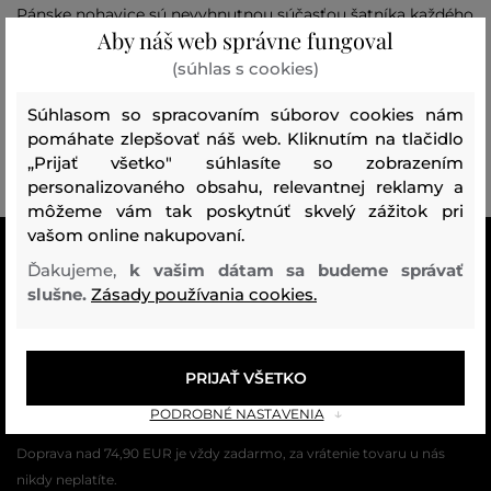
Pánske nohavice sú nevyhnutnou súčasťou šatníka každého
Aby náš web správne fungoval
muža. Ponúkame široký výber štýlov, ktoré vyhovujú
rôznym príležitostiam a vkusom, od elegantných nohavíc
(súhlas s cookies)
na pracovné stretnutia až po pohodlné nohavice na
každodenné nosenie. Naša kolekcia zaručuje kvalitu a
Súhlasom so spracovaním súborov cookies nám
pohodlie, pričom všetky kúsky sú vyrobené z prvotriednych
pomáhate zlepšovať náš web. Kliknutím na tlačidlo
materiálov. Aktualizujte svoj šatník a objavte nový štýl s
„Prijať všetko" súhlasíte so zobrazením
našimi dámskymi nohavicami.
personalizovaného obsahu, relevantnej reklamy a
môžeme vám tak poskytnúť skvelý zážitok pri
vašom online nakupovaní.
VŠETKO SKLADOM
Ďakujeme,
k vašim dátam sa budeme správať
Všetok tovar v e-shope máme na sklade.
slušne.
Zásady používania cookies.
ZÁRUKA ORIGINALITY
Výhradné zastúpenie a predaj značky na Slovensku. Kupujete 100%
PRIJAŤ VŠETKO
originál.
PODROBNÉ NASTAVENIA
DOPRAVA A VRÁTENIE ZADARMO
Doprava nad 74,90 EUR je vždy zadarmo, za vrátenie tovaru u nás
nikdy neplatíte.