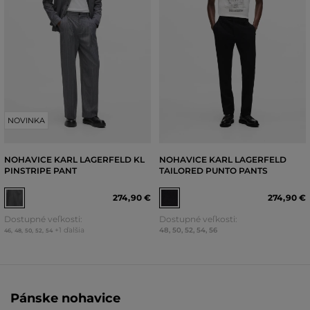
NOVINKA
NOHAVICE KARL LAGERFELD KL
NOHAVICE KARL LAGERFELD
PINSTRIPE PANT
TAILORED PUNTO PANTS
274
,
90 €
274
,
90 €
Dostupné veľkosti:
Dostupné veľkosti:
+1 ďalšia
48
,
50
,
52
,
54
,
56
46
,
48
,
50
,
52
,
54
Pánske nohavice