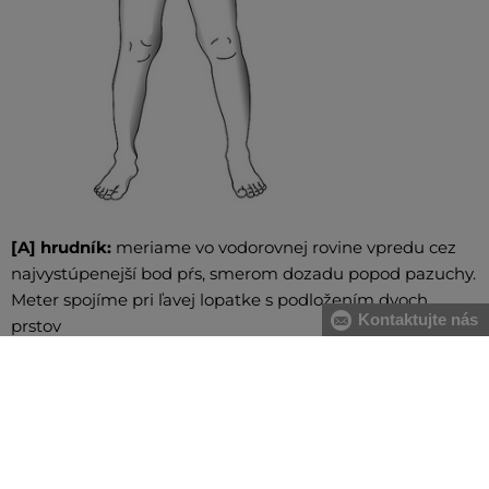
[A] hrudník:
meriame vo vodorovnej rovine vpredu cez
najvystúpenejší bod pŕs, smerom dozadu popod pazuchy.
Meter spojíme pri ľavej lopatke s podložením dvoch
Kontaktujte nás
prstov
[B] pás:
meriame v najužšej časti trupu, meter spájame
na pravom boku s podložením dvoch prstov. V prípade
väčšieho brucha odporúčame merať od najväčšieho
prehnutia chrbtice po najvystúpenejšiu časť brucha