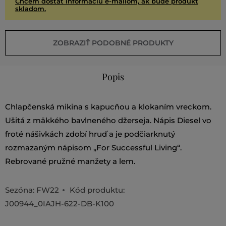
Chcem dostať informáciu e-mailom, ak bude produkt
skladom.
ZOBRAZIŤ PODOBNÉ PRODUKTY
Popis
Chlapčenská mikina s kapucňou a klokaním vreckom.
Ušitá z mäkkého bavlneného džerseja. Nápis Diesel vo
froté nášivkách zdobí hruď a je podčiarknutý
rozmazaným nápisom „For Successful Living“.
Rebrované pružné manžety a lem.
Sezóna: FW22
Kód produktu:
J00944_0IAJH-622-DB-K100