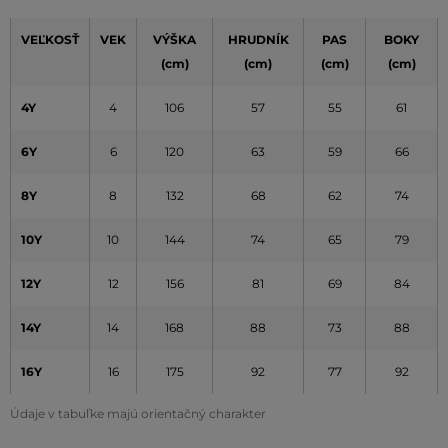
VEĽKOSŤ
VEK
VÝŠKA
HRUDNÍK
PAS
BOKY
(cm)
(cm)
(cm)
(cm)
4Y
4
106
57
55
61
6Y
6
120
63
59
66
8Y
8
132
68
62
74
10Y
10
144
74
65
79
12Y
12
156
81
69
84
14Y
14
168
88
73
88
16Y
16
175
92
77
92
Údaje v tabuľke majú orientačný charakter