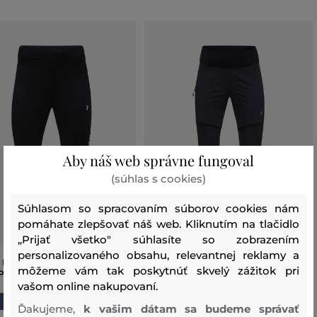
Aby náš web správne fungoval
(súhlas s cookies)
Súhlasom so spracovaním súborov cookies nám
pomáhate zlepšovať náš web. Kliknutím na tlačidlo
„Prijať všetko" súhlasíte so zobrazením
personalizovaného obsahu, relevantnej reklamy a
Y PEAK PERFORMANCE W
LEGÍNY PEAK PERFORMANCE W
môžeme vám tak poskytnúť skvelý zážitok pri
 PANTS
WINDBLOCK STRETCH PANTS
vašom online nakupovaní.
114
,
90 €
224
,
90 €
57
,
40 €
112
,
40 €
Ďakujeme,
k vašim dátam sa budeme správať