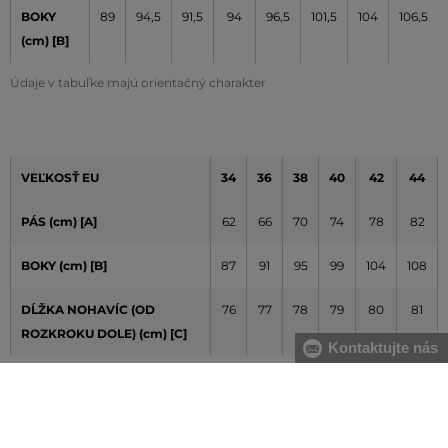
BOKY
89
94,5
91,5
94
96,5
101,5
104
106,5
(cm) [B]
Údaje v tabuľke majú orientačný charakter
VEĽKOSŤ EU
34
36
38
40
42
44
PÁS (cm) [A]
62
66
70
74
78
82
BOKY (cm) [B]
87
91
95
99
104
108
DĹŽKA NOHAVÍC (OD
76
77
78
79
80
81
ROZKROKU DOLE) (cm) [C]
Kontaktujte nás
Údaje v tabuľke majú orientačný charakter