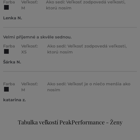
Farba
Veľkosť:
Ako sedí: Veľkosť zodpovedá veľkosti,
M
ktorú nosím
Lenka N.
Velmi příjemné a skvěle sednou.
Farba
Veľkosť:
Ako sedí: Veľkosť zodpovedá veľkosti,
XS
ktorú nosím
Šárka N.
Farba
Veľkosť:
Ako sedí: Veľkosť je o niečo menšia ako
M
nosím
katarina z.
Tabulka veľkostí PeakPerformance - Ženy