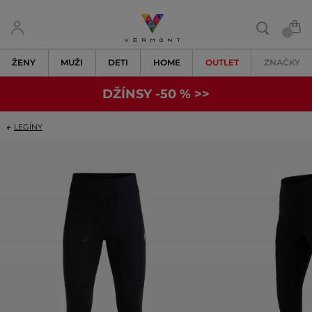
ŽENY
MUŽI
DETI
HOME
OUTLET
ZNAČKY
DŽÍNSY -50 % >>
LEGÍNY