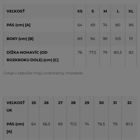
VEĽKOSŤ
XS
S
M
L
XL
PÁS (cm) [A]
64
69
74
80
86
BOKY (cm) [B]
89
94
99
105
111
DĺŽKA NOHAVÍC (OD
76
77,5
79
80,5
82
ROZKROKU DOLE) (cm) [C]
Údaje v tabuľke majú orientačný charakter
VEĽKOSŤ
25
26
27
28
29
30
31
32
UK
PÁS (cm)
64
66,5
69
71,5
74
76,5
79
81,5
[A]