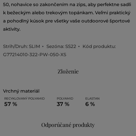
50, nohavice so zakončením na zips, aby perfektne sadli
k bežeckým alebo trekovým topánkam. Veľmi praktický
a pohodlný kúsok pre všetky vaše outdoorové športové
aktivity.
Strih/Druh:
SLIM
Sezóna: SS22
Kód produktu:
G77214010-322-PW-050-XS
Zloženie
vrchný materiál
RECYKLOVANÝ POLYAMID
POLYAMID
ELASTAN
57 %
37 %
6 %
Odporúčané produkty