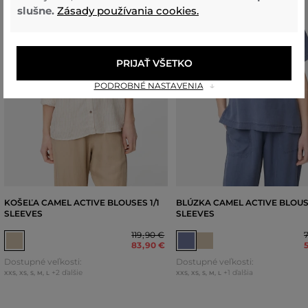
slušne.
Zásady používania cookies.
PRIJAŤ VŠETKO
PODROBNÉ NASTAVENIA
KOŠEĽA CAMEL ACTIVE BLOUSES 1/1
BLÚZKA CAMEL ACTIVE BLOUSE
SLEEVES
SLEEVES
119
,
90 €
83
,
90 €
Dostupné veľkosti:
Dostupné veľkosti:
+2 ďalšie
+1 ďalšia
XXS
,
XS
,
S
,
M
,
L
XXS
,
XS
,
S
,
M
,
L