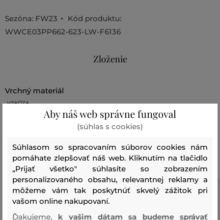
Sezóna: FW23
Kód produktu:
WWCE03PP662-623-LW-F6136
Zloženie
vrchný materiál
VISKÓZA
100 %
Aby náš web správne fungoval
(súhlas s cookies)
Odporúčané produkty
Súhlasom so spracovaním súborov cookies nám
pomáhate zlepšovať náš web. Kliknutím na tlačidlo
„Prijať všetko" súhlasíte so zobrazením
personalizovaného obsahu, relevantnej reklamy a
môžeme vám tak poskytnúť skvelý zážitok pri
vašom online nakupovaní.
Ďakujeme,
k vašim dátam sa budeme správať