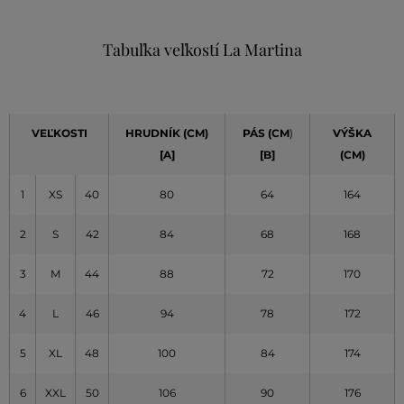
Tabuľka veľkostí La Martina
VEĽKOSTI
HRUDNÍK (CM)
PÁS (CM
)
VÝŠKA
[A]
[B]
(CM)
1
XS
40
80
64
164
2
S
42
84
68
168
3
M
44
88
72
170
4
L
46
94
78
172
5
XL
48
100
84
174
6
XXL
50
106
90
176