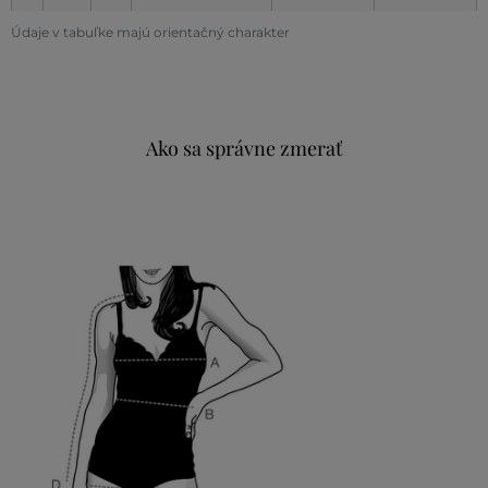
Údaje v tabuľke majú orientačný charakter
Ako sa správne zmerať