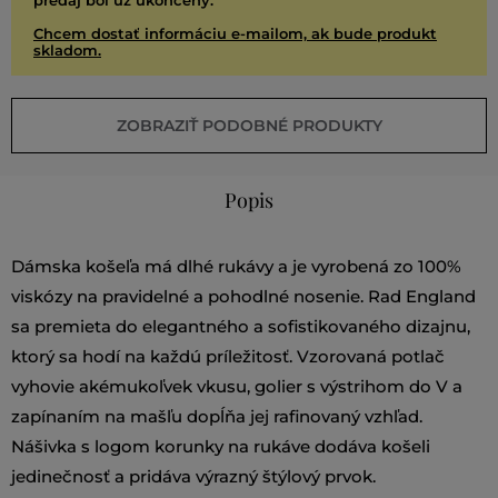
predaj bol už ukončený.
Chcem dostať informáciu e-mailom, ak bude produkt
skladom.
ZOBRAZIŤ PODOBNÉ PRODUKTY
Popis
Dámska košeľa má dlhé rukávy a je vyrobená zo 100%
viskózy na pravidelné a pohodlné nosenie. Rad England
sa premieta do elegantného a sofistikovaného dizajnu,
ktorý sa hodí na každú príležitosť. Vzorovaná potlač
vyhovie akémukoľvek vkusu, golier s výstrihom do V a
zapínaním na mašľu dopĺňa jej rafinovaný vzhľad.
Nášivka s logom korunky na rukáve dodáva košeli
jedinečnosť a pridáva výrazný štýlový prvok.