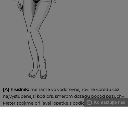
[A] hrudník:
meriame vo vodorovnej rovine vpredu cez
najvystúpenejší bod pŕs, smerom dozadu popod pazuchy.
Kontaktujte nás
Meter spojíme pri ľavej lopatke s podložením dvoch
prstov
[B] pás:
meriame v najužšej časti trupu, meter spájame