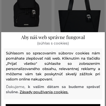
Aby náš web správne fungoval
NOVINKA
NOVINKA
(súhlas s cookies)
BATOH KARL LAGERFELD IKON
KABELKA KARL LAGERFELD IKON
Súhlasom so spracovaním súborov cookies nám
NYLON SM BACKPACK
NYLON LG TOTE
pomáhate zlepšovať náš web. Kliknutím na tlačidlo
„Prijať všetko" súhlasíte so zobrazením
219
,
90 €
219
,
90 €
personalizovaného obsahu, relevantnej reklamy a
Dostupné veľkosti:
Dostupné veľkosti:
môžeme vám tak poskytnúť skvelý zážitok pri
Jedna veľkosť
Jedna veľkosť
vašom online nakupovaní.
Ďakujeme,
k vašim dátam sa budeme správať
slušne.
Zásady používania cookies.