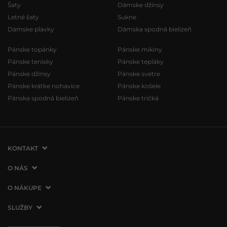
Šaty
Dámske džínsy
Letné šaty
Sukne
Dámske plavky
Dámska spodná bielizeň
Pánske topánky
Pánske mikiny
Pánske tenisky
Pánske tepláky
Pánske džínsy
Pánske svetre
Pánske krátke nohavice
Pánske košele
Pánska spodná bielizeň
Pánske tričká
KONTAKT
VERMONT Services Slovakia s. r. o.
O NÁS
Vlčie hrdlo 53
O spoločnosti
O NÁKUPE
821 07 Bratislava
Kontakt
Slovenská republika
Ako nakupovať
SLUŽBY
Naše predajne
tel.:
+421 2 3500 3000
Obchodné podmienky
Affiliate program