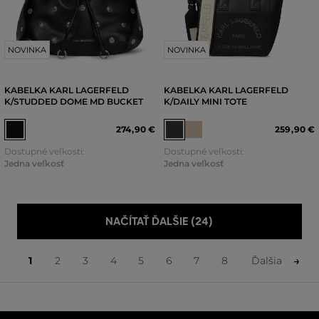
NOVINKA
NOVINKA
KABELKA KARL LAGERFELD
KABELKA KARL LAGERFELD
K/STUDDED DOME MD BUCKET
K/DAILY MINI TOTE
274
,
90 €
259
,
90 €
Dostupné veľkosti:
Dostupné veľkosti:
Jedna veľkosť
Jedna veľkosť
NAČÍTAŤ ĎALŠIE (24)
1
2
3
4
5
6
7
8
Ďalšia