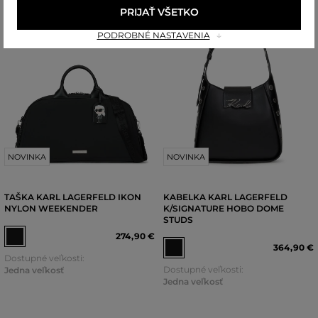
PRIJAŤ VŠETKO
PODROBNÉ NASTAVENIA
NOVINKA
NOVINKA
TAŠKA KARL LAGERFELD IKON
KABELKA KARL LAGERFELD
NYLON WEEKENDER
K/SIGNATURE HOBO DOME
STUDS
274
,
90 €
364
,
90 €
Dostupné veľkosti:
Dostupné veľkosti:
Jedna veľkosť
Jedna veľkosť