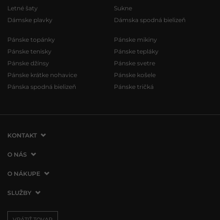
Letné šaty
Sukne
Dámske plavky
Dámska spodná bielizeň
Pánske topánky
Pánske mikiny
Pánske tenisky
Pánske tepláky
Pánske džínsy
Pánske svetre
Pánske krátke nohavice
Pánske košele
Pánska spodná bielizeň
Pánske tričká
KONTAKT
VERMONT Services Slovakia s. r. o.
O NÁS
Vlčie hrdlo 53
O spoločnosti
O NÁKUPE
821 07 Bratislava
Kontakt
Slovenská republika
Ako nakupovať
SLUŽBY
Naše predajne
tel.:
+421 2 3500 3000
Obchodné podmienky
Affiliate program
Doprava a platba
info@vermont.sk
Vrátenie tovaru
VRÁTIŤ TOVAR