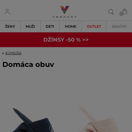
ŽENY
MUŽI
DETI
HOME
OUTLET
ZNAČKY
DŽÍNSY -50 % >>
KÚPEĽŇA
Domáca obuv