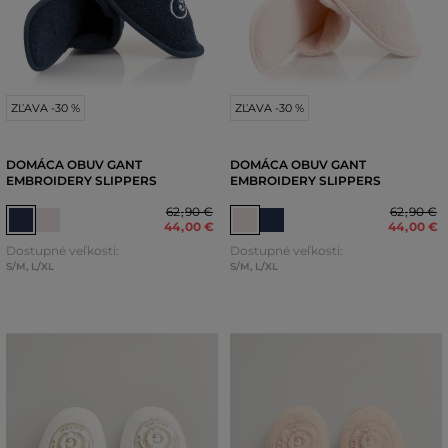
ZĽAVA -30 %
ZĽAVA -30 %
DOMÁCA OBUV GANT
DOMÁCA OBUV GANT
EMBROIDERY SLIPPERS
EMBROIDERY SLIPPERS
62
,
90 €
62
,
90 €
44
,
00 €
44
,
00 €
Dostupné veľkosti:
Dostupné veľkosti:
S/M
,
L/XL
S/M
,
L/XL