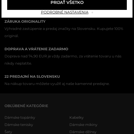
VŠETKO SKLADOM
PRIJAŤ VŠETKO
Všetok tovar v e-shope máme na sklade.
PODROBNÉ NASTAVENIA
ZÁRUKA ORIGINALITY
Výhradné zastúpenie a predaj značky na Slovensku. Kupujete 100%
originál.
DOPRAVA A VRÁTENIE ZADARMO
Doprava nad 74,90 EUR je vždy zadarmo, za vrátenie tovaru u nás
nikdy neplatíte.
22 PREDAJNÍ NA SLOVENSKU
Na nákup tovaru môžete využiť aj naše kamenné predajne.
OBĽÚBENÉ KATEGÓRIE
Dámske topánky
Kabelky
Dámske tenisky
Dámske mikiny
Šaty
Dámske džínsy