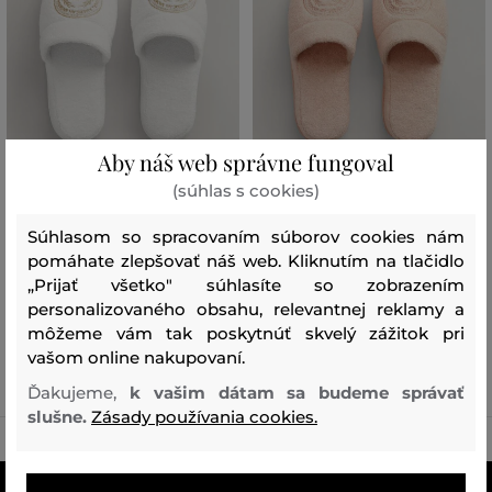
Aby náš web správne fungoval
(súhlas s cookies)
ZĽAVA -50 %
ZĽAVA -50 %
Súhlasom so spracovaním súborov cookies nám
DOMÁCA OBUV GANT CREST
DOMÁCA OBUV GANT CREST
pomáhate zlepšovať náš web. Kliknutím na tlačidlo
SLIPPERS
SLIPPERS S/M
„Prijať všetko" súhlasíte so zobrazením
62
,
90 €
62
,
90 €
personalizovaného obsahu, relevantnej reklamy a
31
,
40 €
31
,
40 €
môžeme vám tak poskytnúť skvelý zážitok pri
Dostupné veľkosti:
Dostupné veľkosti:
vašom online nakupovaní.
S/M
,
L/XL
L/XL
Ďakujeme,
k vašim dátam sa budeme správať
slušne.
Zásady používania cookies.