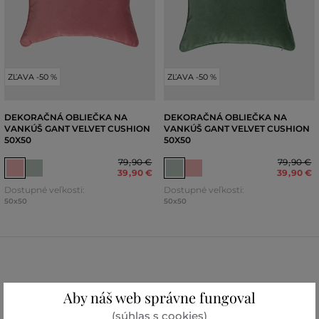
ZĽAVA -50 %
ZĽAVA -50 %
DEKORAČNÁ OBLIEČKA NA
DEKORAČNÁ OBLIEČKA NA
VANKÚŠ GANT VELVET CUSHION
VANKÚŠ GANT VELVET CUSHION
50X50
50X50
79
,
90 €
79
,
90 €
39
,
90 €
39
,
90 €
Dostupné veľkosti:
Dostupné veľkosti:
50x50
50x50
Aby náš web správne fungoval
(súhlas s cookies)