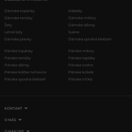
Dámske topánky
Kabelky
Dámske tenisky
Dámske mikiny
Šaty
Dámske džínsy
Letné šaty
Sukne
Dámske plavky
Dámska spodná bielizeň
Pánske topánky
Pánske mikiny
Pánske tenisky
Pánske tepláky
Pánske džínsy
Pánske svetre
Pánske krátke nohavice
Pánske košele
Pánska spodná bielizeň
Pánske tričká
KONTAKT
VERMONT Services Slovakia s. r. o.
O NÁS
Vlčie hrdlo 53
O spoločnosti
O NÁKUPE