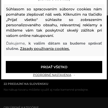
Súhlasom so spracovaním súborov cookies nám
pomáhate zlepšovať náš web. Kliknutím na tlačidlo
„Prijať všetko" súhlasíte so zobrazením
VŠETKO SKLADOM
personalizovaného obsahu, relevantnej reklamy a
Všetok tovar v e-shope máme na sklade.
môžeme vám tak poskytnúť skvelý zážitok pri
vašom online nakupovaní.
ZÁRUKA ORIGINALITY
Ďakujeme,
k vašim dátam sa budeme správať
Výhradné zastúpenie a predaj značky na Slovensku. Kupujete 100%
slušne.
Zásady používania cookies.
originál.
DOPRAVA A VRÁTENIE ZADARMO
PRIJAŤ VŠETKO
Doprava nad 74,90 EUR je vždy zadarmo, za vrátenie tovaru u nás
nikdy neplatíte.
PODROBNÉ NASTAVENIA
22 PREDAJNÍ NA SLOVENSKU
Na nákup tovaru môžete využiť aj naše kamenné predajne.
OBĽÚBENÉ KATEGÓRIE