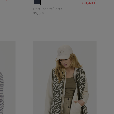
80
,
40 €
Dostupné veľkosti:
XS
,
S
,
XL