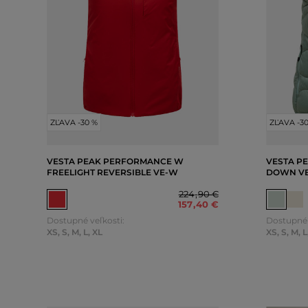
ZĽAVA -30 %
ZĽAVA -3
VESTA PEAK PERFORMANCE W
VESTA P
FREELIGHT REVERSIBLE VE-W
DOWN V
224
,
90 €
157
,
40 €
Dostupné veľkosti:
Dostupné 
XS
,
S
,
M
,
L
,
XL
XS
,
S
,
M
,
L