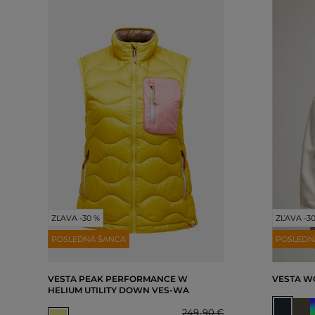
ZĽAVA -30 %
ZĽAVA -3
POSLEDNÁ ŠANCA
POSLEDN
VESTA PEAK PERFORMANCE W
VESTA W
HELIUM UTILITY DOWN VES-WA
249
,
90 €