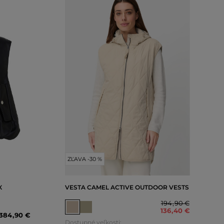
ZĽAVA -30 %
X
VESTA CAMEL ACTIVE OUTDOOR VESTS
194
,
90 €
136
,
40 €
384
,
90 €
Dostupné veľkosti: