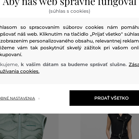
Aby náš web správne fungoval
0 %
ZĽAVA -30 %
(súhlas s cookies)
hlasom so spracovaním súborov cookies nám pomáh
AMEL ACTIVE OUTDOOR VESTS
VESTA CAMEL ACTIVE OUTDO
epšovať náš web. Kliknutím na tlačidlo „Prijať všetko" súhlas
119
,
90 €
 zobrazením personalizovaného obsahu, relevantnej reklam
83
,
90 €
žeme vám tak poskytnúť skvelý zážitok pri vašom onl
veľkosti:
Dostupné veľkosti:
kupovaní.
40
,
42
+2 ďalšie
34
,
36
,
38
,
40
,
42
+1 ďalšia
kujeme,
k vašim dátam sa budeme správať slušne.
Zás
užívania cookies.
PRIJAŤ VŠETKO
BNÉ NASTAVENIA