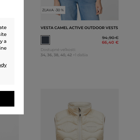
ZĽAVA -30 %
ate
OR VESTS
VESTA CAMEL ACTIVE OUTDOOR VESTS
íte
144
,
90 €
94
,
90 €
y a
101
,
40 €
66
,
40 €
ine
Dostupné veľkosti:
34
,
36
,
38
,
40
,
42
+1 ďalšia
ady