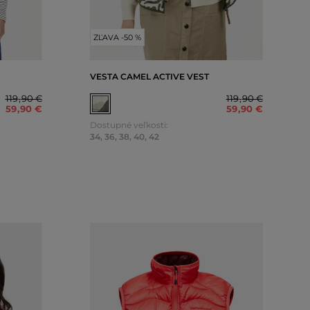
ZĽAVA -50 %
VESTA CAMEL ACTIVE VEST
119
,
90 €
119
,
90 €
59
,
90 €
59
,
90 €
Dostupné veľkosti:
34
,
36
,
38
,
40
,
42