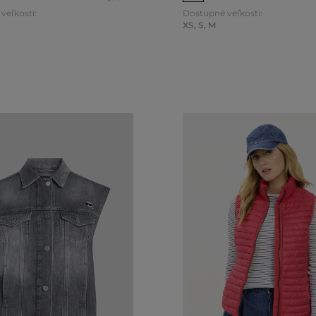
veľkosti:
Dostupné veľkosti:
XS
,
S
,
M