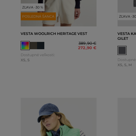
ZĽAVA -30 %
POSLEDNÁ ŠANCA
ZĽAVA -3
VESTA WOOLRICH HERITAGE VEST
VESTA K
GILET
389
,
90 €
272
,
90 €
Dostupné veľkosti:
Dostupné 
XS
,
S
XS
,
S
,
M