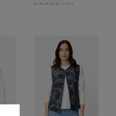
34
,
36
,
38
,
40
,
42
+2 ďalšie