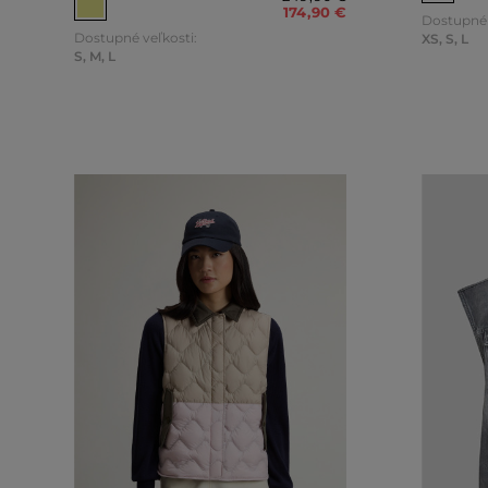
174
,
90 €
Dostupné 
Dostupné veľkosti:
XS
,
S
,
L
S
,
M
,
L