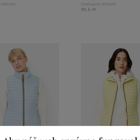
veľkosti:
Dostupné veľkosti:
XS
,
S
,
M