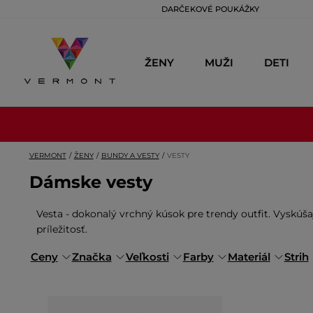
DARČEKOVÉ POUKÁŽKY
ŽENY
MUŽI
DETI
VERMONT
ŽENY
BUNDY A VESTY
VESTY
Dámske vesty
Vesta - dokonalý vrchný kúsok pre trendy outfit. Vyskúšaj
príležitosť.
Ceny
Značka
Veľkosti
Farby
Materiál
Strih