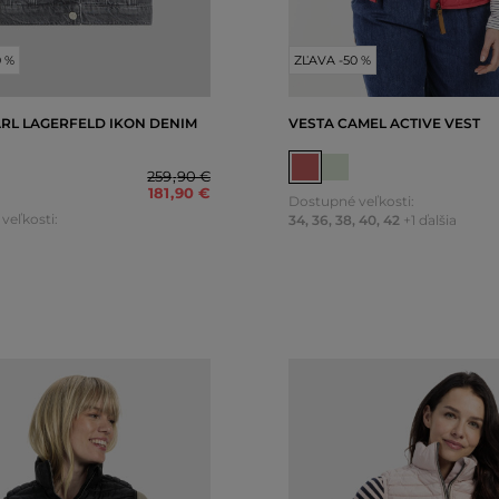
0 %
ZĽAVA -50 %
ARL LAGERFELD IKON DENIM
VESTA CAMEL ACTIVE VEST
259
,
90 €
181
,
90 €
Dostupné veľkosti:
veľkosti:
34
,
36
,
38
,
40
,
42
+1 ďalšia