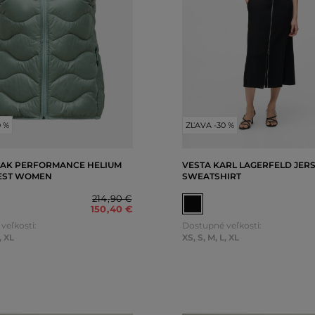
0 %
ZĽAVA -30 %
EAK PERFORMANCE HELIUM
VESTA KARL LAGERFELD JERS
EST WOMEN
SWEATSHIRT
214
,
90 €
150
,
40 €
veľkosti:
Dostupné veľkosti:
,
XL
XS
,
S
,
M
,
L
,
XL