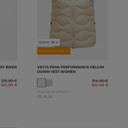
ZĽAVA -30 %
POSLEDNÁ ŠANCA
EY BIKER
VESTA PEAK PERFORMANCE HELIUM
DOWN VEST WOMEN
219
,
90 €
214
,
90 €
153
,
90 €
150
,
40 €
Dostupné veľkosti:
XS
,
M
,
XL