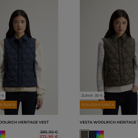
0 %
ZĽAVA -30 %
Á ŠANCA
POSLEDNÁ ŠANCA
OOLRICH HERITAGE VEST
VESTA WOOLRICH HERITAGE 
389
,
90 €
272
,
90 €