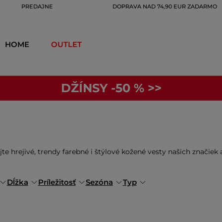
PREDAJNE
DOPRAVA NAD 74,90 EUR ZADARMO
HOME
OUTLET
DŽÍNSY -50 % >>
te hrejivé, trendy farebné i štýlové kožené vesty našich značiek a
Dĺžka
Príležitosť
Sezóna
Typ