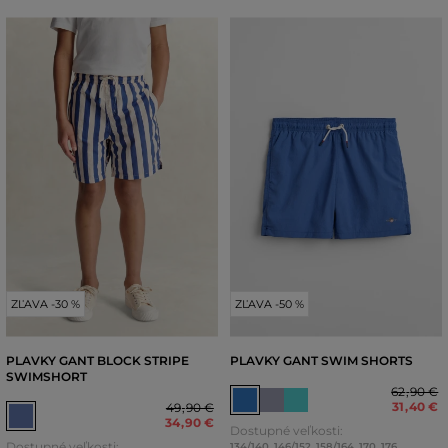
ZĽAVA -30 %
ZĽAVA -50 %
PLAVKY GANT BLOCK STRIPE
PLAVKY GANT SWIM SHORTS
SWIMSHORT
62
,
90 €
31
,
40 €
49
,
90 €
34
,
90 €
Dostupné veľkosti:
Dostupné veľkosti:
134/140
,
146/152
,
158/164
,
170
,
176