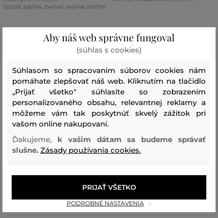
122/128
,
128/134
,
134/140
,
140/146
,
170/176
Aby náš web správne fungoval
(súhlas s cookies)
Súhlasom so spracovaním súborov cookies nám
pomáhate zlepšovať náš web. Kliknutím na tlačidlo
„Prijať všetko" súhlasíte so zobrazením
personalizovaného obsahu, relevantnej reklamy a
môžeme vám tak poskytnúť skvelý zážitok pri
vašom online nakupovaní.
Ďakujeme,
k vašim dátam sa budeme správať
slušne.
Zásady používania cookies.
ZĽAVA -50 %
ZĽAVA -50 %
PRIJAŤ VŠETKO
PODROBNÉ NASTAVENIA
PLAVKY GANT SWIM SHORTS
PLAVKY GANT SWIM SHORTS