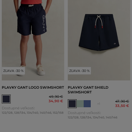
ZĽAVA -30 %
ZĽAVA -30 %
PLAVKY GANT LOGO SWIMSHORT
PLAVKY GANT SHIELD
SWIMSHORT
49
,
90 €
34
,
90 €
47
,
90 €
+1
33
,
50 €
Dostupné veľkosti:
Dostupné veľkosti:
122/128
,
128/134
,
134/140
,
140/146
,
152/158
122/128
,
128/134
,
134/140
,
140/146