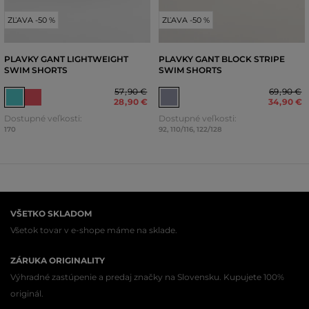
ZĽAVA -50 %
ZĽAVA -50 %
PLAVKY GANT LIGHTWEIGHT
PLAVKY GANT BLOCK STRIPE
SWIM SHORTS
SWIM SHORTS
57
,
90 €
69
,
90 €
28
,
90 €
34
,
90 €
Dostupné veľkosti:
Dostupné veľkosti:
170
92
,
110/116
,
122/128
VŠETKO SKLADOM
Všetok tovar v e-shope máme na sklade.
ZÁRUKA ORIGINALITY
Výhradné zastúpenie a predaj značky na Slovensku. Kupujete 100%
originál.