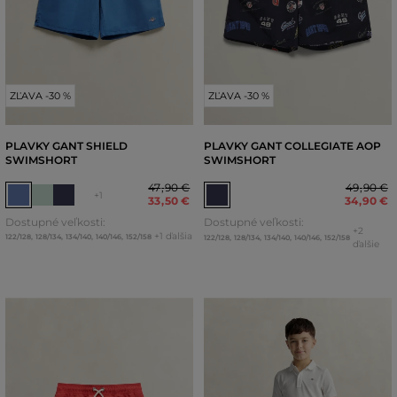
ZĽAVA -30 %
ZĽAVA -30 %
PLAVKY GANT SHIELD
PLAVKY GANT COLLEGIATE AOP
SWIMSHORT
SWIMSHORT
47
,
90 €
49
,
90 €
+1
33
,
50 €
34
,
90 €
Dostupné veľkosti:
Dostupné veľkosti:
+2
+1 ďalšia
122/128
,
128/134
,
134/140
,
140/146
,
152/158
122/128
,
128/134
,
134/140
,
140/146
,
152/158
ďalšie