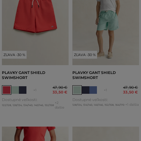
ZĽAVA -30 %
ZĽAVA -30 %
PLAVKY GANT SHIELD
PLAVKY GANT SHIELD
SWIMSHORT
SWIMSHORT
47
,
90 €
47
,
90 €
+1
+1
33
,
50 €
33
,
50 €
Dostupné veľkosti:
Dostupné veľkosti:
+2
+1 ďalšia
128/134
,
134/140
,
140/146
,
152/158
,
164/170
122/128
,
128/134
,
134/140
,
140/146
,
152/158
ďalšie