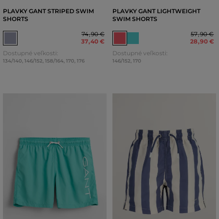
PLAVKY GANT STRIPED SWIM
PLAVKY GANT LIGHTWEIGHT
SHORTS
SWIM SHORTS
74
,
90 €
57
,
90 €
37
,
40 €
28
,
90 €
Dostupné veľkosti:
Dostupné veľkosti:
134/140
,
146/152
,
158/164
,
170
,
176
146/152
,
170