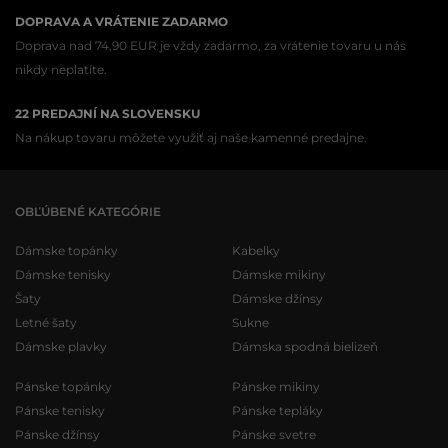
DOPRAVA A VRÁTENIE ZADARMO
Doprava nad 74,90 EUR je vždy zadarmo, za vrátenie tovaru u nás
nikdy neplatíte.
22 PREDAJNÍ NA SLOVENSKU
Na nákup tovaru môžete využiť aj naše kamenné predajne.
OBĽÚBENÉ KATEGÓRIE
Dámske topánky
Kabelky
Dámske tenisky
Dámske mikiny
Šaty
Dámske džínsy
Letné šaty
Sukne
Dámske plavky
Dámska spodná bielizeň
Pánske topánky
Pánske mikiny
Pánske tenisky
Pánske tepláky
Pánske džínsy
Pánske svetre