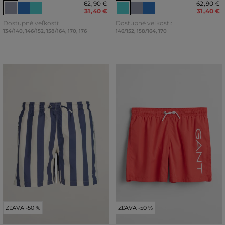
62
,
90 €
62
,
90 €
31
,
40 €
31
,
40 €
Dostupné veľkosti:
Dostupné veľkosti:
134/140
,
146/152
,
158/164
,
170
,
176
146/152
,
158/164
,
170
ZĽAVA -50 %
ZĽAVA -50 %