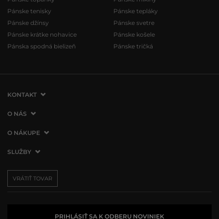
Pánske tenisky
Pánske tepláky
Pánske džínsy
Pánske svetre
Pánske krátke nohavice
Pánske košele
Pánska spodná bielizeň
Pánske tričká
KONTAKT
VERMONT Services Slovakia s. r. o.
O NÁS
Vlčie hrdlo 53
O spoločnosti
O NÁKUPE
821 07 Bratislava
Kontakt
Slovenská republika
Ako nakupovať
SLUŽBY
Naše predajne
tel.:
+421 2 3500 3000
Obchodné podmienky
Affiliate program
Doprava a platba
info@vermont.sk
Vrátenie tovaru
VRÁTIŤ TOVAR
Presscentrum
Darčekové poukážky
Reklamácie
VERMONT Club
Používanie cookies
Spracovanie osobných údajov
PRIHLÁSIŤ SA K ODBERU NOVINIEK