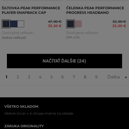
ŠILTOVKA PEAK PERFORMANCE
ČELENKA PEAK PERFORMANCE
PLAYER SNAPBACK CAP
PROGRESS HEADBAND
47
,
90 €
32
,
90 €
33
,
50 €
23
,
00 €
Dostupné veľkosti:
Dostupné veľkosti:
Jedna veľkosť
S/M
,
L/XL
NAČÍTAŤ ĎALŠIE (24)
1
2
3
4
5
6
7
8
9
Ďalšia
VŠETKO SKLADOM
Všetok tovar v e-shope máme na sklade.
ZÁRUKA ORIGINALITY