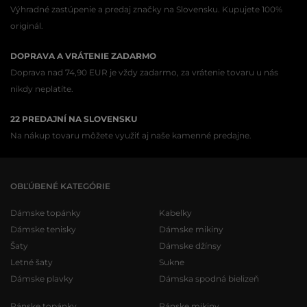
Výhradné zastúpenie a predaj značky na Slovensku. Kupujete 100%
originál.
DOPRAVA A VRÁTENIE ZADARMO
Doprava nad 74,90 EUR je vždy zadarmo, za vrátenie tovaru u nás
nikdy neplatíte.
22 PREDAJNÍ NA SLOVENSKU
Na nákup tovaru môžete využiť aj naše kamenné predajne.
OBĽÚBENÉ KATEGÓRIE
Dámske topánky
Kabelky
Dámske tenisky
Dámske mikiny
Šaty
Dámske džínsy
Letné šaty
Sukne
Dámske plavky
Dámska spodná bielizeň
Pánske topánky
Pánske mikiny