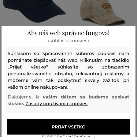
Aby náš web správne fungoval
ZĽAVA -30 %
ZĽAVA -30 %
(súhlas s cookies)
Súhlasom so spracovaním súborov cookies nám
ŠILTOVKA CAMEL ACTIVE CAPS
ŠILTOVKA DIESEL C-NYLOFF HAT
pomáhate zlepšovať náš web. Kliknutím na tlačidlo
29
,
90 €
97
,
90 €
„Prijať všetko" súhlasíte so zobrazením
+1
20
,
90 €
68
,
50 €
personalizovaného obsahu, relevantnej reklamy a
Dostupné veľkosti:
Dostupné veľkosti:
môžeme vám tak poskytnúť skvelý zážitok pri
Jedna veľkosť
1
,
2
vašom online nakupovaní.
Ďakujeme,
k vašim dátam sa budeme správať
slušne.
Zásady používania cookies.
PRIJAŤ VŠETKO
PODROBNÉ NASTAVENIA