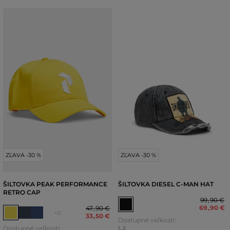
ZĽAVA -30 %
ZĽAVA -30 %
ŠILTOVKA PEAK PERFORMANCE
ŠILTOVKA DIESEL C-MAN HAT
RETRO CAP
99
,
90 €
69
,
90 €
47
,
90 €
+2
33
,
50 €
Dostupné veľkosti:
Dostupné veľkosti:
1
,
2