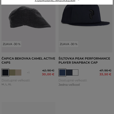
ZĽAVA -30 %
ZĽAVA -30 %
ČAPICA BEKOVKA CAMEL ACTIVE
ŠILTOVKA PEAK PERFORMANCE
CAPS
PLAYER SNAPBACK CAP
42
,
90 €
47
,
90 €
+1
30
,
00 €
33
,
50 €
Dostupné veľkosti:
Dostupné veľkosti:
M
,
L
,
XL
Jedna veľkosť