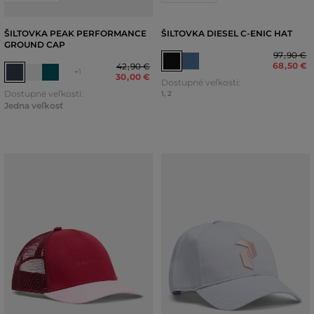
ŠILTOVKA PEAK PERFORMANCE
ŠILTOVKA DIESEL C-ENIC HAT
GROUND CAP
97
,
90 €
68
,
50 €
42
,
90 €
+1
30
,
00 €
Dostupné veľkosti:
Dostupné veľkosti:
1
,
2
Jedna veľkosť