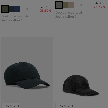
34
,
90 €
+1
24
,
40 €
47
,
90 €
+3
33
,
50 €
Dostupné veľkosti:
Dostupné veľkosti:
Jedna veľkosť
Jedna veľkosť
ZĽAVA -30 %
ZĽAVA -30 %