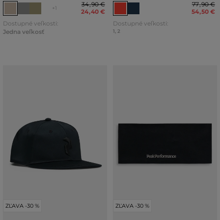
34
,
90 €
77
,
90 €
+1
24
,
40 €
54
,
50 €
Dostupné veľkosti:
Dostupné veľkosti:
Jedna veľkosť
1
,
2
ZĽAVA -30 %
ZĽAVA -30 %