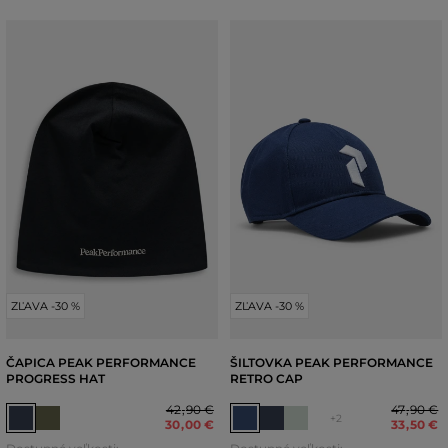
ZĽAVA -30 %
ZĽAVA -30 %
ČAPICA PEAK PERFORMANCE
ŠILTOVKA PEAK PERFORMANCE
PROGRESS HAT
RETRO CAP
42
,
90 €
47
,
90 €
+2
30
,
00 €
33
,
50 €