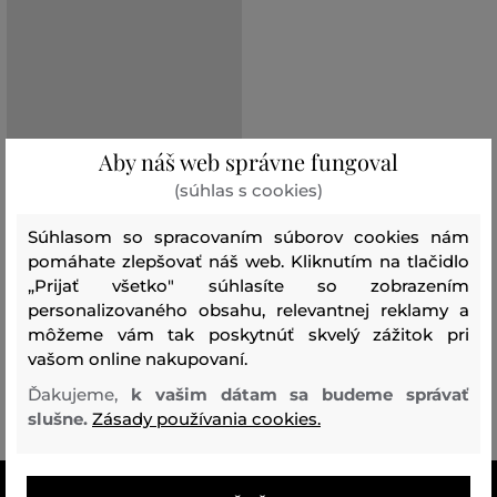
Aby náš web správne fungoval
(súhlas s cookies)
POSLEDNÁ ŠANCA
Súhlasom so spracovaním súborov cookies nám
pomáhate zlepšovať náš web. Kliknutím na tlačidlo
„Prijať všetko" súhlasíte so zobrazením
MANŽETY GOMBÍKY KARL
LAGERFELD K/ESSENTIAL HUNS
personalizovaného obsahu, relevantnej reklamy a
PICK CUFFS
môžeme vám tak poskytnúť skvelý zážitok pri
vašom online nakupovaní.
112
,
90 €
Ďakujeme,
k vašim dátam sa budeme správať
Dostupné veľkosti:
slušne.
Zásady používania cookies.
M/L
VŠETKO SKLADOM