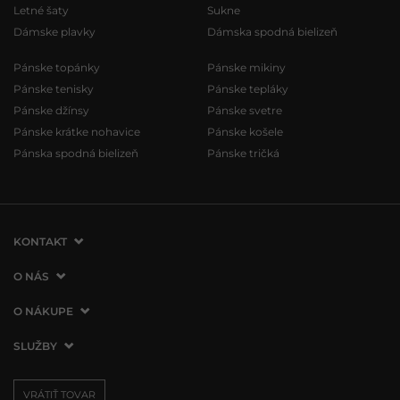
Letné šaty
Sukne
Dámske plavky
Dámska spodná bielizeň
Pánske topánky
Pánske mikiny
Pánske tenisky
Pánske tepláky
Pánske džínsy
Pánske svetre
Pánske krátke nohavice
Pánske košele
Pánska spodná bielizeň
Pánske tričká
KONTAKT
VERMONT Services Slovakia s. r. o.
O NÁS
Vlčie hrdlo 53
O spoločnosti
O NÁKUPE
821 07 Bratislava
Kontakt
Slovenská republika
Ako nakupovať
SLUŽBY
Naše predajne
tel.:
+421 2 3500 3000
Obchodné podmienky
Affiliate program
Doprava a platba
info@vermont.sk
Vrátenie tovaru
VRÁTIŤ TOVAR
Presscentrum