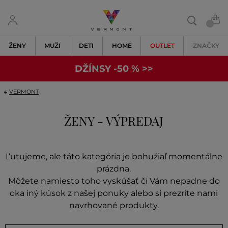
ŽENY
MUŽI
DETI
HOME
OUTLET
ZNAČKY
DŽÍNSY -50 % >>
VERMONT
ŽENY - VÝPREDAJ
Ľutujeme, ale táto kategória je bohužiaľ momentálne
prázdna.
Môžete namiesto toho vyskúšať či Vám nepadne do
oka iný kúsok z našej ponuky alebo si prezrite nami
navrhované produkty.