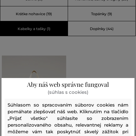
Krátke nohavice (19)
Topánky (9)
Kabelky a tašky (1)
Doplnky (44)
Aby náš web správne fungoval
(súhlas s cookies)
Súhlasom so spracovaním súborov cookies nám
pomáhate zlepšovať náš web. Kliknutím na tlačidlo
„Prijať všetko" súhlasíte so zobrazením
personalizovaného obsahu, relevantnej reklamy a
môžeme vám tak poskytnúť skvelý zážitok pri
ZĽAVA -50 %