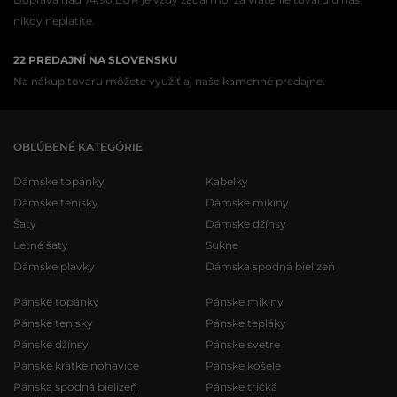
nikdy neplatíte.
22 PREDAJNÍ NA SLOVENSKU
Na nákup tovaru môžete využiť aj naše kamenné predajne.
OBĽÚBENÉ KATEGÓRIE
Dámske topánky
Kabelky
Dámske tenisky
Dámske mikiny
Šaty
Dámske džínsy
Letné šaty
Sukne
Dámske plavky
Dámska spodná bielizeň
Pánske topánky
Pánske mikiny
Pánske tenisky
Pánske tepláky
Pánske džínsy
Pánske svetre
Pánske krátke nohavice
Pánske košele
Pánska spodná bielizeň
Pánske tričká