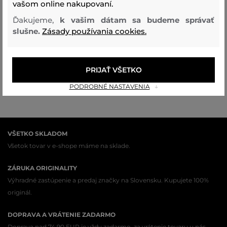
vašom online nakupovaní.
POSLEDNÁ ŠANCA
Ďakujeme,
k vašim dátam sa budeme správať
slušne.
Zásady používania cookies.
TAŠKA WOOLRICH SHOPPER
TOTE
98
,
90 €
PRIJAŤ VŠETKO
49
,
40 €
Dostupné veľkosti:
PODROBNÉ NASTAVENIA
Jedna veľkosť
VŠETKO SKLADOM
Všetok tovar v e-shope máme na sklade.
ZÁRUKA ORIGINALITY
Výhradné zastúpenie a predaj značky na Slovensku. Kupujete 100%
originál.
DOPRAVA A VRÁTENIE ZADARMO
Doprava nad 74,90 EUR je vždy zadarmo, za vrátenie tovaru u nás