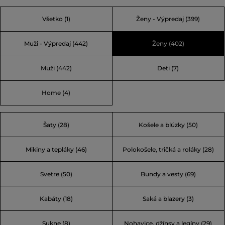
navrhnuté pre pracovníkov v chladnom a náročnom
Všetko
(1)
Ženy - Výpredaj
(399)
vidieckom prostredí, preto sú známe svojou odolnosťou a
funkčnosťou. Postupne sa Woolrich rozrástol o rôzne
Muži - Výpredaj
(442)
Ženy
(402)
kolekcie odevov a doplnkov pre mužov, ženy a deti.
Pripojte sa k tradícii kvality a vyberte si značku, ktorej
Muži
(442)
Deti
(7)
môžete dôverovať.
Home
(4)
Šaty (28)
Košele a blúzky (50)
Mikiny a tepláky (46)
Polokošele, tričká a roláky (28)
Svetre (50)
Bundy a vesty (69)
Kabáty (18)
Saká a blazery (3)
Sukne (8)
Nohavice, džínsy a legíny (29)