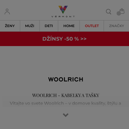
ŽENY
MUŽI
DETI
HOME
OUTLET
ZNAČKY
DŽÍNSY -50 % >>
WOOLRICH - KABELKY A TAŠKY
Vitajte vo svete Woolrich – v domove kvality, štýlu a
tradičného remeselného spracovania. Značka vznikla v
roku 1830 v Pensylvánii a spája hrejivé a odolné materiály
s inovatívnym designom. Ikonické kabáty boli pôvodne