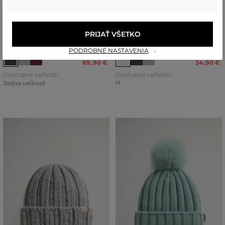
POSLEDNÁ ŠANCA
POSLEDNÁ ŠANCA
SET ČAPICA A ŠÁL WOOLRICH
ČAPICA WOOLRICH CHUNKY
PRIJAŤ VŠETKO
GIFT BOX
BEANIE
PODROBNÉ NASTAVENIA
139
,
90 €
69
,
90 €
69
,
90 €
34
,
90 €
Dostupné veľkosti:
Dostupné veľkosti:
Jedna veľkosť
M