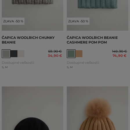
ZĽAVA -50 %
ZĽAVA -50 %
ČAPICA WOOLRICH CHUNKY
ČAPICA WOOLRICH BEANIE
BEANIE
CASHMERE POM POM
69
,
90 €
149
,
90 €
34
,
90 €
74
,
90 €
Dostupné veľkosti:
Dostupné veľkosti:
S
,
M
S
,
M