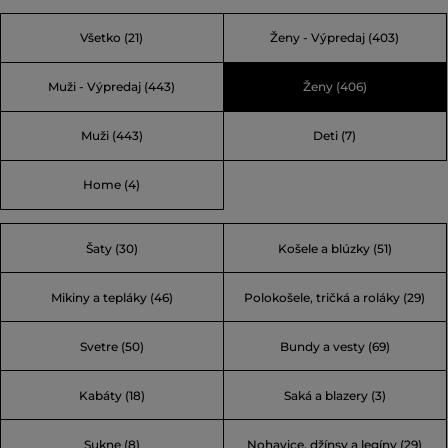
navrhnuté pre pracovníkov v chladnom a náročnom
Všetko
(21)
Ženy - Výpredaj
(403)
vidieckom prostredí, preto sú známe svojou odolnosťou a
funkčnosťou. Postupne sa Woolrich rozrástol o rôzne
Muži - Výpredaj
(443)
Ženy
(406)
kolekcie odevov a doplnkov pre mužov, ženy a deti.
Pripojte sa k tradícii kvality a vyberte si značku, ktorej
Muži
(443)
Deti
(7)
môžete dôverovať.
Home
(4)
Šaty (30)
Košele a blúzky (51)
Mikiny a tepláky (46)
Polokošele, tričká a roláky (29)
Svetre (50)
Bundy a vesty (69)
Kabáty (18)
Saká a blazery (3)
Sukne (8)
Nohavice, džínsy a legíny (29)