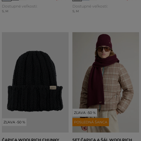
Dostupné veľkosti:
Dostupné veľkosti:
S
,
M
S
,
M
ZĽAVA -50 %
ZĽAVA -50 %
POSLEDNÁ ŠANCA
ČAPICA WOOLRICH CHUNKY
SET ČAPICA A ŠÁL WOOLRICH