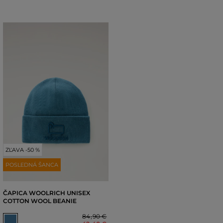
ZĽAVA -50 %
POSLEDNÁ ŠANCA
ČAPICA WOOLRICH UNISEX
COTTON WOOL BEANIE
84
,
90 €