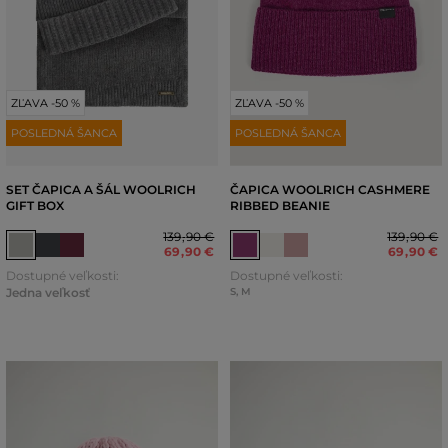
ZĽAVA -50 %
ZĽAVA -50 %
POSLEDNÁ ŠANCA
POSLEDNÁ ŠANCA
SET ČAPICA A ŠÁL WOOLRICH
ČAPICA WOOLRICH CASHMERE
GIFT BOX
RIBBED BEANIE
139
,
90 €
139
,
90 €
69
,
90 €
69
,
90 €
Dostupné veľkosti:
Dostupné veľkosti:
Jedna veľkosť
S
,
M