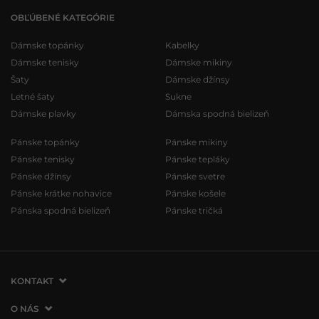
OBĽÚBENÉ KATEGÓRIE
Dámske topánky
Kabelky
Dámske tenisky
Dámske mikiny
Šaty
Dámske džínsy
Letné šaty
Sukne
Dámske plavky
Dámska spodná bielizeň
Pánske topánky
Pánske mikiny
Pánske tenisky
Pánske tepláky
Pánske džínsy
Pánske svetre
Pánske krátke nohavice
Pánske košele
Pánska spodná bielizeň
Pánske tričká
KONTAKT
VERMONT Services Slovakia s. r. o.
O NÁS