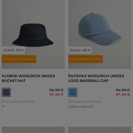
ZĽAVA -50 %
ZĽAVA -50 %
POSLEDNÁ ŠANCA
POSLEDNÁ ŠANCA
KLOBÚK WOOLRICH UNISEX
ŠILTOVKA WOOLRICH UNISEX
BUCKET HAT
LOGO BASEBALL CAP
94
,
90 €
94
,
90 €
47
,
40 €
47
,
40 €
Dostupné veľkosti:
Dostupné veľkosti:
M
Jedna veľkosť