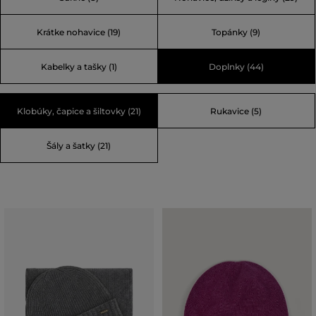
Krátke nohavice (19)
Topánky (9)
Kabelky a tašky (1)
Doplnky (44)
Klobúky, čapice a šiltovky (21)
Rukavice (5)
Šály a šatky (21)