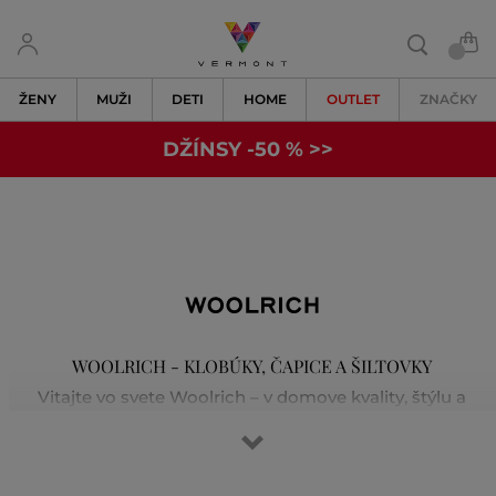
ŽENY
MUŽI
DETI
HOME
OUTLET
ZNAČKY
DŽÍNSY -50 % >>
WOOLRICH - KLOBÚKY, ČAPICE A ŠILTOVKY
Vitajte vo svete Woolrich – v domove kvality, štýlu a
tradičného remeselného spracovania. Značka vznikla v
roku 1830 v Pensylvánii a spája hrejivé a odolné materiály
s inovatívnym designom. Ikonické kabáty boli pôvodne