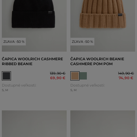
ZĽAVA -50 %
ZĽAVA -50 %
ČAPICA WOOLRICH CASHMERE
ČAPICA WOOLRICH BEANIE
RIBBED BEANIE
CASHMERE POM POM
139
,
90 €
149
,
90 €
69
,
90 €
74
,
90 €
Dostupné veľkosti:
Dostupné veľkosti:
S
,
M
S
,
M