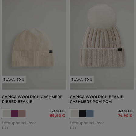
ZĽAVA -50 %
ZĽAVA -50 %
ČAPICA WOOLRICH CASHMERE
ČAPICA WOOLRICH BEANIE
RIBBED BEANIE
CASHMERE POM POM
139
,
90 €
149
,
90 €
69
,
90 €
74
,
90 €
Dostupné veľkosti:
Dostupné veľkosti:
S
,
M
S
,
M