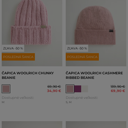
ZĽAVA -50 %
ZĽAVA -50 %
POSLEDNÁ ŠANCA
POSLEDNÁ ŠANCA
ČAPICA WOOLRICH CHUNKY
ČAPICA WOOLRICH CASHMERE
BEANIE
RIBBED BEANIE
69
,
90 €
139
,
90 €
34
,
90 €
69
,
90 €
Dostupné veľkosti:
Dostupné veľkosti:
M
S
,
M