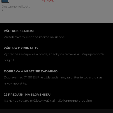
42
,
40 €
Dostupné veľkosti:
S
VŠETKO SKLADOM
Všetok tovar v e-shope máme na sklade.
ZÁRUKA ORIGINALITY
Výhradné zastúpenie a predaj značky na Slovensku. Kupujete 100%
originál.
DOPRAVA A VRÁTENIE ZADARMO
Doprava nad 74,90 EUR je vždy zadarmo, za vrátenie tovaru u nás
nikdy neplatíte.
22 PREDAJNÍ NA SLOVENSKU
Na nákup tovaru môžete využiť aj naše kamenné predajne.