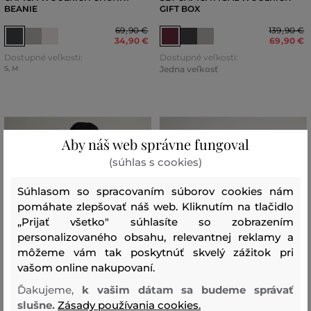
BEANIE
GIFT BOX
69
,
90 €
139
,
90 €
34
,
90 €
69
,
90 €
Dostupné veľkosti:
Dostupné veľkosti:
S
,
M
Jedna veľkosť
Aby náš web správne fungoval
(súhlas s cookies)
Súhlasom so spracovaním súborov cookies nám
pomáhate zlepšovať náš web. Kliknutím na tlačidlo
„Prijať všetko" súhlasíte so zobrazením
personalizovaného obsahu, relevantnej reklamy a
môžeme vám tak poskytnúť skvelý zážitok pri
vašom online nakupovaní.
Ďakujeme,
k vašim dátam sa budeme správať
ZĽAVA -50 %
ZĽAVA -50 %
slušne.
Zásady používania cookies.