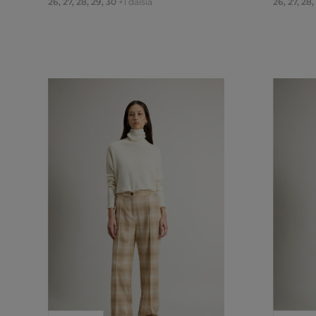
26
,
27
,
28
,
29
,
30
+1 ďalšia
26
,
27
,
28
,