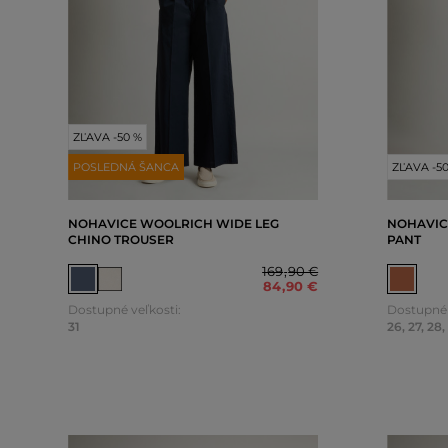
ZĽAVA -50 %
POSLEDNÁ ŠANCA
ZĽAVA -5
NOHAVICE WOOLRICH WIDE LEG
NOHAVIC
CHINO TROUSER
PANT
169
,
90 €
84
,
90 €
Dostupné veľkosti:
Dostupné 
31
26
,
27
,
28
,