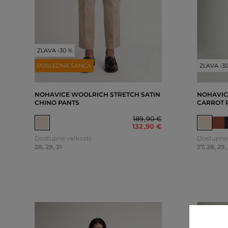
ZĽAVA -30 %
POSLEDNÁ ŠANCA
ZĽAVA -3
NOHAVICE WOOLRICH STRETCH SATIN
NOHAVIC
CHINO PANTS
CARROT 
189
,
90 €
132
,
90 €
Dostupné veľkosti:
Dostupné 
28
,
29
,
31
27
,
28
,
29
,