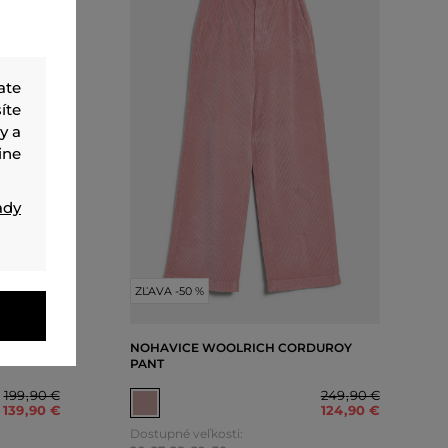
ate
íte
y a
ine
ady
ZĽAVA -50 %
SE LINEN
NOHAVICE WOOLRICH CORDUROY
PANT
199
,
90 €
249
,
90 €
139
,
90 €
124
,
90 €
Dostupné veľkosti: