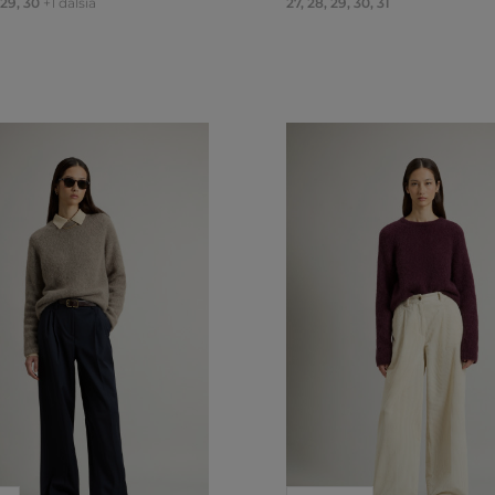
29
,
30
+1 ďalšia
27
,
28
,
29
,
30
,
31