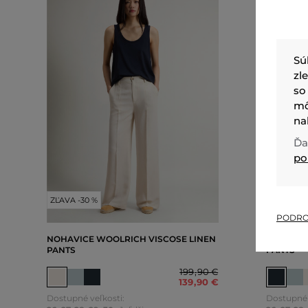
Sú
zl
so
mô
na
Ďa
po
ZĽAVA -30 %
ZĽAVA -3
PODRO
NOHAVICE WOOLRICH VISCOSE LINEN
NOHAVIC
PANTS
PANTS
199
,
90 €
139
,
90 €
Dostupné veľkosti:
Dostupné 