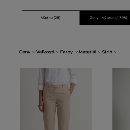
Všetko
(28)
Ženy - Výpredaj
(398)
Ceny
Veľkosti
Farby
Materiál
Strih