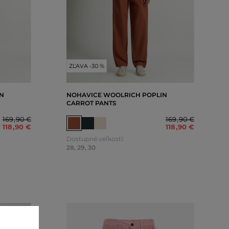
ZĽAVA -30 %
N
NOHAVICE WOOLRICH POPLIN
CARROT PANTS
169
,
90 €
169
,
90 €
118
,
90 €
118
,
90 €
Dostupné veľkosti:
28
,
29
,
30