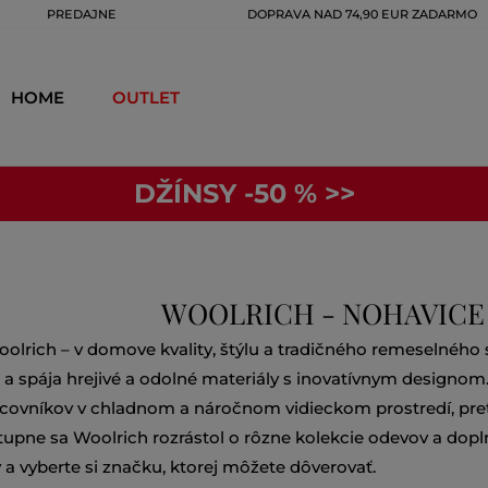
PREDAJNE
DOPRAVA NAD 74,90 EUR ZADARMO
HOME
OUTLET
DŽÍNSY -50 % >>
WOOLRICH - NOHAVICE
Woolrich – v domove kvality, štýlu a tradičného remeselného
i a spája hrejivé a odolné materiály s inovatívnym designom
acovníkov v chladnom a náročnom vidieckom prostredí, pre
upne sa Woolrich rozrástol o rôzne kolekcie odevov a dopln
ity a vyberte si značku, ktorej môžete dôverovať.