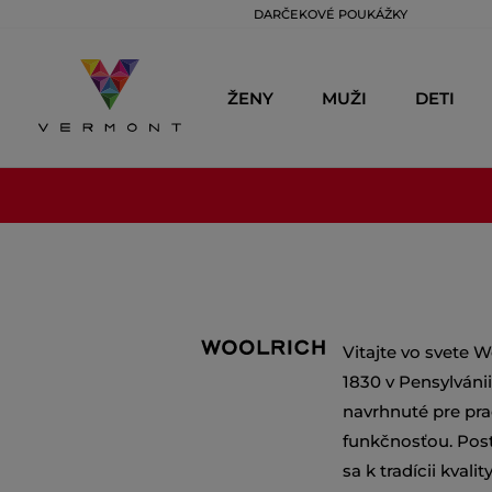
DARČEKOVÉ POUKÁŽKY
ŽENY
MUŽI
DETI
Vitajte vo svete 
1830 v Pensylváni
navrhnuté pre pr
funkčnosťou. Post
sa k tradícii kval