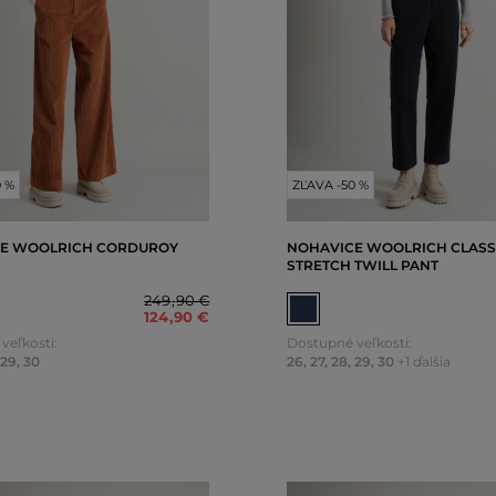
0 %
ZĽAVA -50 %
E WOOLRICH CORDUROY
NOHAVICE WOOLRICH CLASS
STRETCH TWILL PANT
249
,
90 €
124
,
90 €
veľkosti:
Dostupné veľkosti:
29
,
30
26
,
27
,
28
,
29
,
30
+1 ďalšia