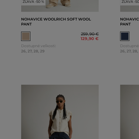
ZĽAVA -50 %
ZĽAVA -5
NOHAVICE WOOLRICH SOFT WOOL
NOHAVIC
PANT
PANT
259
,
90 €
129
,
90 €
Dostupné veľkosti:
Dostupné 
26
,
27
,
28
,
29
26
,
27
,
28
,