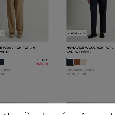
0 %
ZĽAVA -30 %
E WOOLRICH POPLIN
NOHAVICE WOOLRICH POPLI
PANTS
CARROT PANTS
169
,
90 €
118
,
90 €
veľkosti:
Dostupné veľkosti:
30
27
,
28
,
29
,
30