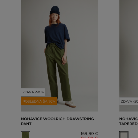
ZĽAVA -50 %
POSLEDNÁ ŠANCA
ZĽAVA -5
NOHAVICE WOOLRICH DRAWSTRING
NOHAVIC
PANT
TAPERED
169
,
90 €