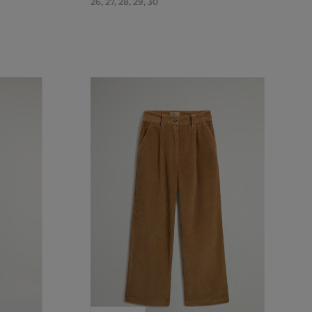
26
,
27
,
28
,
29
,
30