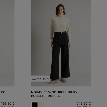
ZĽAVA -50 %
LEG
NOHAVICE WOOLRICH UTILITY
POCKETS TROUSER
169
,
90 €
249
,
90 €