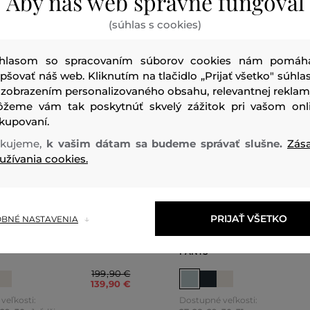
Aby náš web správne fungoval
(súhlas s cookies)
hlasom so spracovaním súborov cookies nám pomáh
epšovať náš web. Kliknutím na tlačidlo „Prijať všetko" súhlas
 zobrazením personalizovaného obsahu, relevantnej reklam
žeme vám tak poskytnúť skvelý zážitok pri vašom onl
kupovaní.
kujeme,
k vašim dátam sa budeme správať slušne.
Zás
užívania cookies.
0 %
ZĽAVA -30 %
PRIJAŤ VŠETKO
BNÉ NASTAVENIA
E WOOLRICH VISCOSE LINEN
NOHAVICE WOOLRICH VISCO
PANTS
199
,
90 €
139
,
90 €
veľkosti:
Dostupné veľkosti: