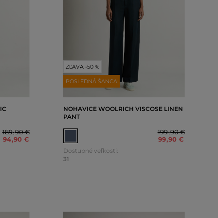
ZĽAVA -50 %
POSLEDNÁ ŠANCA
IC
NOHAVICE WOOLRICH VISCOSE LINEN
PANT
189
,
90 €
199
,
90 €
94
,
90 €
99
,
90 €
Dostupné veľkosti:
31