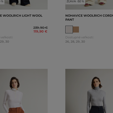
0 %
ZĽAVA -50 %
E WOOLRICH LIGHT WOOL
NOHAVICE WOOLRICH CORD
PANT
239
,
90 €
119
,
90 €
veľkosti:
Dostupné veľkosti:
29
,
30
26
,
28
,
29
,
30