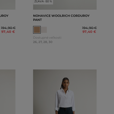
ZĽAVA -50 %
UROY
NOHAVICE WOOLRICH CORDUROY
PANT
194
,
90 €
194
,
90 €
97
,
40 €
97
,
40 €
Dostupné veľkosti:
26
,
27
,
28
,
30