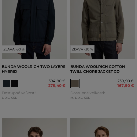
ZĽAVA -30 %
ZĽAVA -30 %
BUNDA WOOLRICH TWO LAYERS
BUNDA WOOLRICH COTTON
HYBRID
TWILL CHORE JACKET GD
394
,
90 €
239
,
90 €
276
,
40 €
167
,
90 €
Dostupné veľkosti:
Dostupné veľkosti:
L
,
XL
,
XXL
M
,
L
,
XL
,
XXL