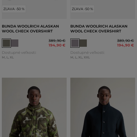
ZĽAVA -50 %
ZĽAVA -50 %
BUNDA WOOLRICH ALASKAN
BUNDA WOOLRICH ALASKAN
WOOL CHECK OVERSHIRT
WOOL CHECK OVERSHIRT
389
,
90 €
389
,
90 €
194
,
90 €
194
,
90 €
Dostupné veľkosti:
Dostupné veľkosti:
M
,
L
,
XL
M
,
L
,
XL
,
XXL