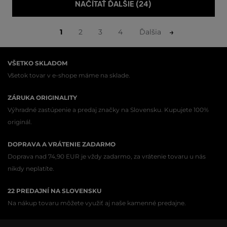
NAČÍTAŤ ĎALŠIE (24)
1
2
3
4
Ďalšia
VŠETKO SKLADOM
Všetok tovar v e-shope máme na sklade.
ZÁRUKA ORIGINALITY
Výhradné zastúpenie a predaj značky na Slovensku. Kupujete 100%
originál.
DOPRAVA A VRÁTENIE ZADARMO
Doprava nad 74,90 EUR je vždy zadarmo, za vrátenie tovaru u nás
nikdy neplatíte.
22 PREDAJNÍ NA SLOVENSKU
Na nákup tovaru môžete využiť aj naše kamenné predajne.