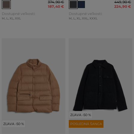
374
,
90 €
449
,
90 €
187
,
40 €
224
,
90 €
Dostupné veľkosti:
Dostupné veľkosti:
M
,
L
,
XL
,
XXL
M
,
L
,
XL
,
XXL
,
XXXL
ZĽAVA -50 %
ZĽAVA -50 %
POSLEDNÁ ŠANCA