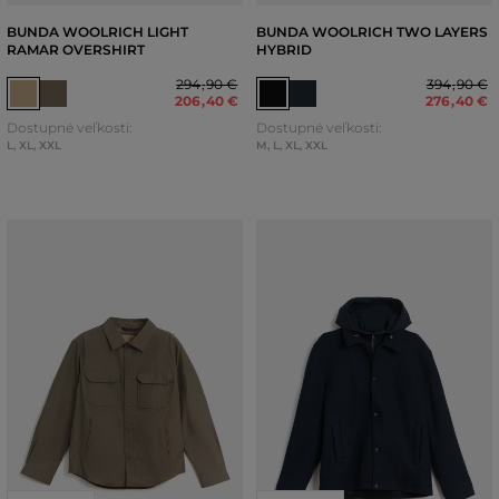
BUNDA WOOLRICH LIGHT
BUNDA WOOLRICH TWO LAYERS
RAMAR OVERSHIRT
HYBRID
294
,
90 €
394
,
90 €
206
,
40 €
276
,
40 €
Dostupné veľkosti:
Dostupné veľkosti:
L
,
XL
,
XXL
M
,
L
,
XL
,
XXL