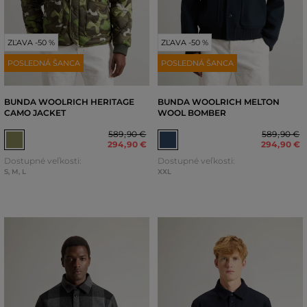
ZĽAVA -50 %
ZĽAVA -50 %
POSLEDNÁ ŠANCA
POSLEDNÁ ŠANCA
BUNDA WOOLRICH HERITAGE
BUNDA WOOLRICH MELTON
CAMO JACKET
WOOL BOMBER
589
,
90 €
589
,
90 €
294
,
90 €
294
,
90 €
Dostupné veľkosti:
Dostupné veľkosti:
S
,
M
,
L
XXL