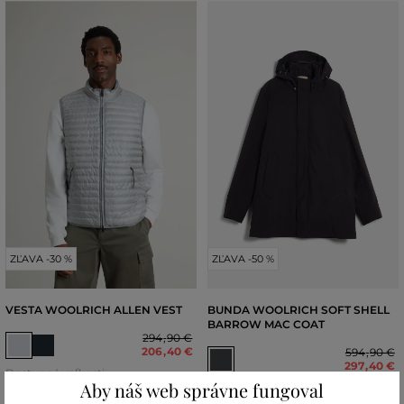
ZĽAVA -30 %
ZĽAVA -50 %
VESTA WOOLRICH ALLEN VEST
BUNDA WOOLRICH SOFT SHELL
BARROW MAC COAT
294
,
90 €
206
,
40 €
594
,
90 €
297
,
40 €
Dostupné veľkosti:
Aby náš web správne fungoval
Dostupné veľkosti:
M
,
L
,
XL
,
XXL
,
XXXL
M
,
L
,
XL
,
XXL
,
XXXL