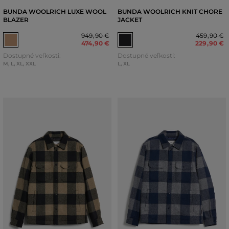
BUNDA WOOLRICH LUXE WOOL
BUNDA WOOLRICH KNIT CHORE
BLAZER
JACKET
949
,
90 €
459
,
90 €
474
,
90 €
229
,
90 €
Dostupné veľkosti:
Dostupné veľkosti:
M
,
L
,
XL
,
XXL
L
,
XL