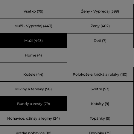
navrhnuté pre pracovníkov v chladnom a náročnom
Všetko
(79)
Ženy - Výpredaj
(399)
vidieckom prostredí, preto sú známe svojou odolnosťou a
funkčnosťou. Postupne sa Woolrich rozrástol o rôzne
Muži - Výpredaj
(443)
Ženy
(402)
kolekcie odevov a doplnkov pre mužov, ženy a deti.
Pripojte sa k tradícii kvality a vyberte si značku, ktorej
Muži
(443)
Deti
(7)
môžete dôverovať.
Home
(4)
Košele (44)
Polokošele, tričká a roláky (110)
Mikiny a tepláky (58)
Svetre (53)
Bundy a vesty (79)
Kabáty (9)
Nohavice, džínsy a legíny (24)
Topánky (9)
Krátke nohavice (18)
Doplnky (39)