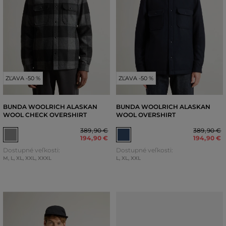
ZĽAVA -50 %
ZĽAVA -50 %
BUNDA WOOLRICH ALASKAN
BUNDA WOOLRICH ALASKAN
WOOL CHECK OVERSHIRT
WOOL OVERSHIRT
389
,
90 €
389
,
90 €
194
,
90 €
194
,
90 €
Dostupné veľkosti:
Dostupné veľkosti:
M
,
L
,
XL
,
XXL
,
XXXL
L
,
XL
,
XXL