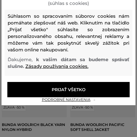
(súhlas s cookies)
Súhlasom so spracovaním súborov cookies nám
pomáhate zlepšovať náš web. Kliknutím na tlačidlo
„Prijať všetko" súhlasíte so zobrazením
personalizovaného obsahu, relevantnej reklamy a
môžeme vám tak poskytnúť skvelý zážitok pri
vašom online nakupovaní.
Ďakujeme,
k vašim dátam sa budeme správať
slušne.
Zásady používania cookies.
PRIJAŤ VŠETKO
PODROBNÉ NASTAVENIA
ZĽAVA -50 %
ZĽAVA -50 %
BUNDA WOOLRICH BLACK YARN
BUNDA WOOLRICH PACIFIC
NYLON HYBRID
SOFT SHELL JACKET