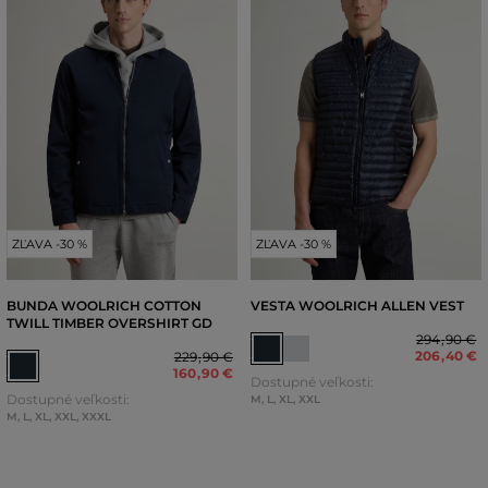
ZĽAVA -30 %
ZĽAVA -30 %
BUNDA WOOLRICH COTTON
VESTA WOOLRICH ALLEN VEST
TWILL TIMBER OVERSHIRT GD
294
,
90 €
206
,
40 €
229
,
90 €
160
,
90 €
Dostupné veľkosti:
Dostupné veľkosti:
M
,
L
,
XL
,
XXL
M
,
L
,
XL
,
XXL
,
XXXL