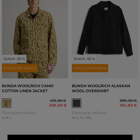
ZĽAVA -50 %
ZĽAVA -50 %
POSLEDNÁ ŠANCA
POSLEDNÁ ŠANCA
BUNDA WOOLRICH CAMO
BUNDA WOOLRICH ALASKAN
COTTON LINEN JACKET
WOOL OVERSHIRT
419
,
90 €
389
,
90 €
209
,
90 €
194
,
90 €
Dostupné veľkosti:
Dostupné veľkosti:
S
,
M
,
L
M
,
L
,
XL
,
XXL