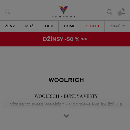
ŽENY
MUŽI
DETI
HOME
OUTLET
ZNAČKY
DŽÍNSY -50 % >>
WOOLRICH - BUNDY A VESTY
Vitajte vo svete Woolrich – v domove kvality, štýlu a
tradičného remeselného spracovania. Značka vznikla v
roku 1830 v Pensylvánii a spája hrejivé a odolné materiály
s inovatívnym designom. Ikonické kabáty boli pôvodne