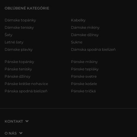
OBĽÚBENÉ KATEGÓRIE
Dámske topánky
Kabelky
Dámske tenisky
Dámske mikiny
Šaty
Dámske džínsy
Letné šaty
Sukne
Dámske plavky
Dámska spodná bielizeň
Pánske topánky
Pánske mikiny
Pánske tenisky
Pánske tepláky
Pánske džínsy
Pánske svetre
Pánske krátke nohavice
Pánske košele
Pánska spodná bielizeň
Pánske tričká
KONTAKT
VERMONT Services Slovakia s. r. o.
O NÁS