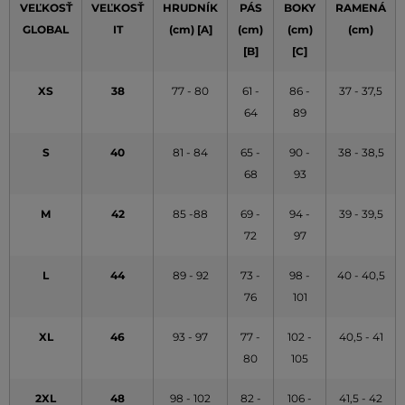
VEĽKOSŤ
VEĽKOSŤ
HRUDNÍK
PÁS
BOKY
RAMENÁ
GLOBAL
IT
(cm) [A]
(cm)
(cm)
(cm)
[B]
[C]
XS
38
77 - 80
61 -
86 -
37 - 37,5
64
89
S
40
81 - 84
65 -
90 -
38 - 38,5
68
93
M
42
85 -88
69 -
94 -
39 - 39,5
72
97
L
44
89 - 92
73 -
98 -
40 - 40,5
76
101
XL
46
93 - 97
77 -
102 -
40,5 - 41
80
105
2XL
48
98 - 102
82 -
106 -
41,5 - 42