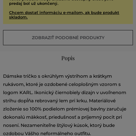
predaj bol už ukončený.
Chcem dostať informáciu e-mailom, ak bude produkt
skladom.
ZOBRAZIŤ PODOBNÉ PRODUKTY
Popis
Dámske tričko s okrúhlym výstrihom a krátkym
rukávom, ktoré je ozdobené celoplošným vzorom s
logom KARL. Ikonický čiernobiely dizajn v uvoľnenom
strihu dopĺňa rebrovaný lem pri krku. Materiálové
zloženie so 100% podielom prémiovej bavlny zaručuje
dokonalú mäkkosť, priedušnosť a príjemný pocit pri
nosení. Nezameniteľne štýlový kúsok, ktorý bude
ozdobou Vášho neformálneho outfitu.