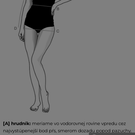
[A] hrudník:
meriame vo vodorovnej rovine vpredu cez
najvystúpenejší bod pŕs, smerom dozadu popod pazuchy.