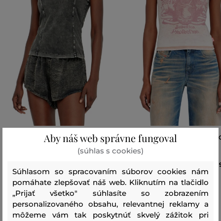
Aby náš web správne fungoval
TRIČKO DIESEL IRENE-DNM TANK
TRIČKO DIESEL T-UNCUTIES-L
AA3 TANK TOP
(súhlas s cookies)
77
,
90 €
Súhlasom so spracovaním súborov cookies nám
Dostupné veľkosti:
Dostupné veľkosti:
XS
,
S
,
M
,
L
,
XL
pomáhate zlepšovať náš web. Kliknutím na tlačidlo
XS
,
S
,
M
,
L
,
XL
„Prijať všetko" súhlasíte so zobrazením
personalizovaného obsahu, relevantnej reklamy a
môžeme vám tak poskytnúť skvelý zážitok pri