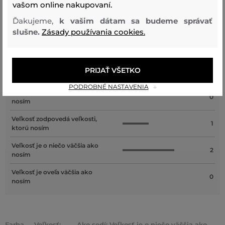
vašom online nakupovaní.
Recenzie
Ďakujeme,
k vašim dátam sa budeme správať
slušne.
Zásady používania cookies.
AKO SEDELA VYBRANÁ VEĽKOSŤ NAŠIM ZÁKAZNÍKOM
Veľkosť je oveľa menšia ako
PRIJAŤ VŠETKO
0
nosím
PODROBNÉ NASTAVENIA
Veľkosť je o niečo menšia ako
0
nosím
Veľkosť zodpovedá veľkosti,
1
ktorú nosím
Veľkosť je o niečo väčšia ako
2
nosím
Veľkosť je oveľa väčšia ako
0
nosím
Farba
Veľkosť:
Ako sedí: Veľkosť je o niečo väčšia ako