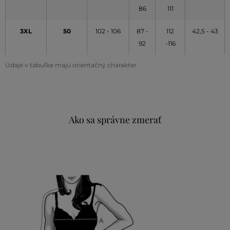
86
111
3XL
50
102 - 106
87 -
112
42,5 - 43
92
-116
Údaje v tabuľke majú orientačný charakter
Ako sa správne zmerať