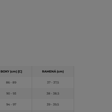
BOKY (cm) [C]
RAMENÁ (cm)
86 - 89
37 - 37,5
90 - 93
38 - 38,5
94 - 97
39 - 39,5