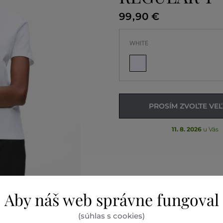
99
,
90 €
WHITE
PROSÍM ZVOĽTE VE
11. 8. 2026
u Vás
Aby náš web správne fungoval
(súhlas s cookies)