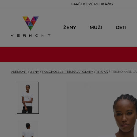
DARČEKOVÉ POUKÁŽKY
ŽENY
MUŽI
DETI
VERMONT
ŽENY
POLOKOŠELE, TRIČKÁ A ROLÁKY
TRIČKÁ
TRIČKO KARL L