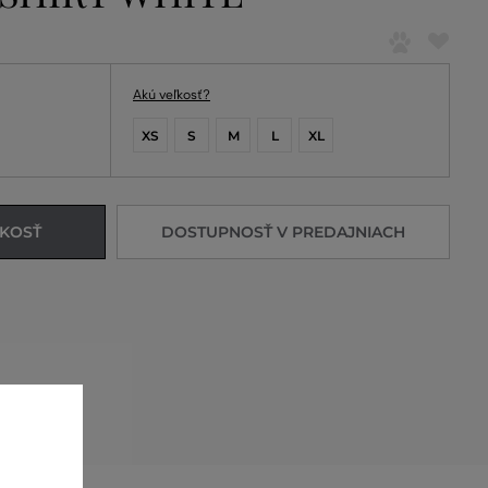
Akú veľkosť?
XS
S
M
L
XL
ĽKOSŤ
DOSTUPNOSŤ V PREDAJNIACH