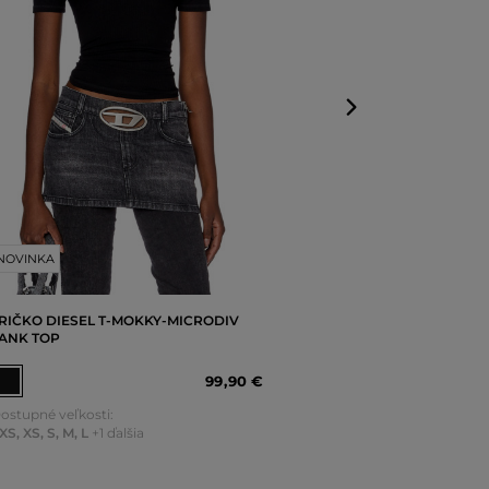
XS
,
S
,
M
,
L
,
XL
NOVINKA
RIČKO DIESEL T-MOKKY-MICRODIV
ANK TOP
99
,
90 €
ostupné veľkosti:
XS
,
XS
,
S
,
M
,
L
+1 ďalšia