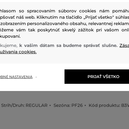
hlasom so spracovaním súborov cookies nám pomáh
epšovať náš web. Kliknutím na tlačidlo „Prijať všetko" súhlas
 zobrazením personalizovaného obsahu, relevantnej reklam
žeme vám tak poskytnúť skvelý zážitok pri vašom onl
kupovaní.
Dámske tričko rovného strihu, ktoré zdobi kreslený portré
kujeme,
k vašim dátam sa budeme správať slušne.
Zás
decentných pastelových farbách s logom Karl Signature na
užívania cookies.
Jednofarebný dizajn s okrúhlym výstrihom a krátkym ruk
rebrovaný lem pri krku. Materiálové zloženie so 100% pod
bavlny zaručuje dokonalú priedušnosť a maximálne príjemn
PRIJAŤ VŠETKO
BNÉ NASTAVENIA
Výborne kombinovateľný a praktický kúsok, ktorý štýlovo d
outfit.
Strih/Druh:
REGULAR
Sezóna: PF26
Kód produktu:
B3