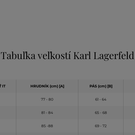
Tabuľka veľkostí Karl Lagerfeld
 IT
HRUDNÍK (cm) [A]
PÁS (cm) [B]
77 - 80
61 - 64
81 - 84
65 - 68
85 -88
69 - 72