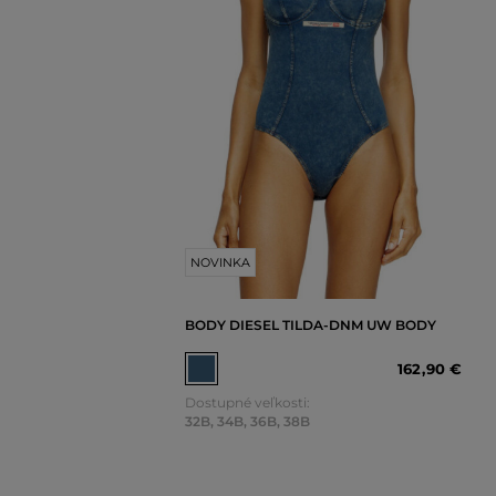
NOVINKA
BODY DIESEL TILDA-DNM UW BODY
162
,
90 €
Dostupné veľkosti:
32B
,
34B
,
36B
,
38B