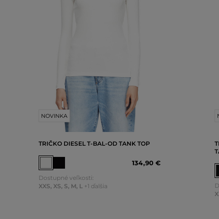
NOVINKA
TRIČKO DIESEL T-BAL-OD TANK TOP
T
T
134
,
90 €
Dostupné veľkosti:
D
XXS
,
XS
,
S
,
M
,
L
+1 ďalšia
X