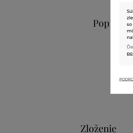
Sú
zl
Popis
so
mô
na
Ďa
po
PODRO
Zloženie