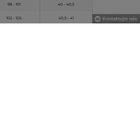
98 - 101
40 - 40,5
102 - 105
40,5 - 41
Kontaktujte nás
106 - 111
41,5 - 42
112 -116
42,5 - 43