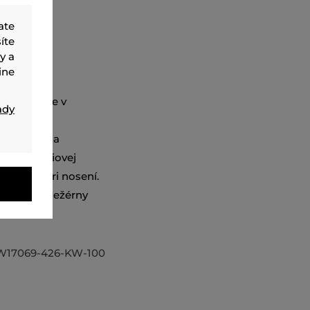
ate
íte
y a
ine
t Choupette v
ady
 hrudi.
ávom dopĺňa
ielom prémiovej
ý pocit pri nosení.
oladí Váš ležérny
W17069-426-KW-100