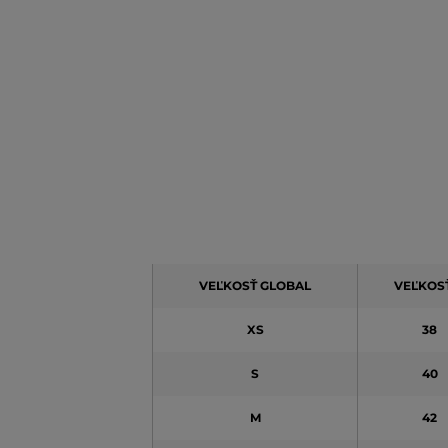
VEĽKOSŤ GLOBAL
VEĽKOSŤ
XS
38
S
40
M
42