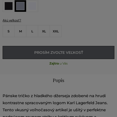
Akú veľkosť?
S
M
L
XL
XXL
PROSÍM ZVOĽTE VEĽKOSŤ
Zajtra
u Vás
Popis
Pánske tričko z hladkého džerseja zdobené na hrudi
kontrastne spracovaným logom Karl Lagerfeld Jeans.
Tento vkusný voľnočasový artikel je ušitý v perfektne
padnúcom rovnom strihu s krátkym rukávom a