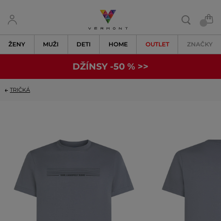
ŽENY
MUŽI
DETI
HOME
OUTLET
ZNAČKY
DŽÍNSY -50 % >>
TRIČKÁ