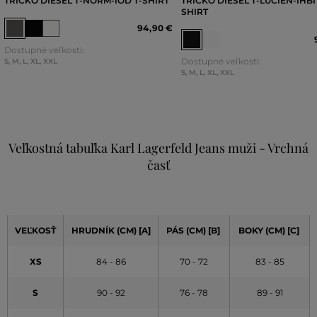
TRIČKO DIESEL T-NORM-IOD T-SHIRT
TRIČKO DIESEL T-LUCIEN-IHBI 
SHIRT
94
,
90 €
Dostupné veľkosti:
Dostupné veľkosti:
S
,
M
,
L
,
XL
,
XXL
S
,
M
,
L
,
XL
,
XXL
Veľkostná tabuľka Karl Lagerfeld Jeans muži - Vrchná
časť
VEĽKOSŤ
HRUDNÍK (CM) [A]
PÁS (CM) [B]
BOKY (CM) [C]
XS
84 - 86
70 - 72
83 - 85
S
90 - 92
76 - 78
89 - 91