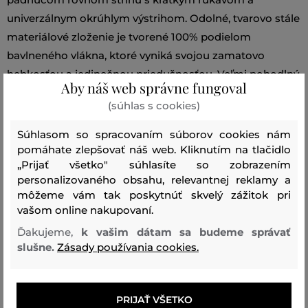
univerzálnym okrúhlym výstrihom. Odolné, tvarovo stále
materiálové zloženie je tvorené 100% podielom
bavlneného vlákna, ktoré vyniká svojou zamatovo
hebkosťou a jedinečnou priedušnosťou. Veľmi pohodlný
Aby náš web správne fungoval
artikel, ktorý štýlovo doladí každý Váš neformálny outfit.
(súhlas s cookies)
Strih/Druh:
SLIM
Sezóna: PF26
Kód produktu:
Súhlasom so spracovaním súborov cookies nám
pomáhate zlepšovať náš web. Kliknutím na tlačidlo
B3M17001-426-JA-2os
„Prijať všetko" súhlasíte so zobrazením
personalizovaného obsahu, relevantnej reklamy a
Zloženie
môžeme vám tak poskytnúť skvelý zážitok pri
vašom online nakupovaní.
Ďakujeme,
k vašim dátam sa budeme správať
vrchný materiál
slušne.
Zásady používania cookies.
BAVLNA
100 %
PRIJAŤ VŠETKO