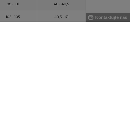
98 - 101
40 - 40,5
102 - 105
40,5 - 41
Kontaktujte nás
106 - 111
41,5 - 42
112 -116
42,5 - 43