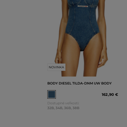
NOVINKA
BODY DIESEL TILDA-DNM UW BODY
162
,
90 €
Dostupné veľkosti:
32B
,
34B
,
36B
,
38B