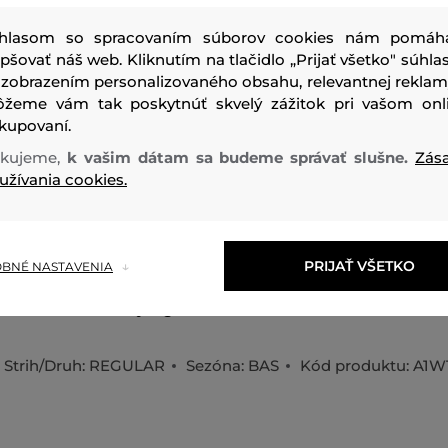
hlasom so spracovaním súborov cookies nám pomáh
epšovať náš web. Kliknutím na tlačidlo „Prijať všetko" súhlas
 zobrazením personalizovaného obsahu, relevantnej reklam
žeme vám tak poskytnúť skvelý zážitok pri vašom onl
kupovaní.
Dámske tričko úzkeho strihu s krátkym rukávom a s okrúh
kujeme,
k vašim dátam sa budeme správať slušne.
Zás
Zdobené kontrastným logom Ikon Choupette na hrudi, kt
užívania cookies.
tričku svieži grafický nádych. Materiálové zloženie je tvo
organickým vláknom prémiovej kvality, ktoré je príjemne m
nosení priedušné a vďaka svojej poddajnosti a flexibilite aj
PRIJAŤ VŠETKO
BNÉ NASTAVENIA
Kvalitný džersej je zárukou tvarovej aj farebnej stálosti. Štý
voľnočasového stylingu.
Strih/Druh:
REGULAR
Sezóna: BAS
Kód produktu:
A1W