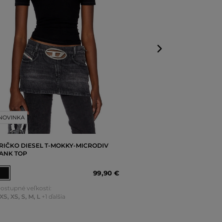
XS
,
S
,
M
,
L
,
XL
NOVINKA
RIČKO DIESEL T-MOKKY-MICRODIV
ANK TOP
99
,
90 €
ostupné veľkosti:
XS
,
XS
,
S
,
M
,
L
+1 ďalšia