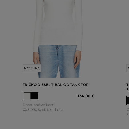
NOVINKA
TRIČKO DIESEL T-BAL-OD TANK TOP
T
T
134
,
90 €
Dostupné veľkosti:
D
XXS
,
XS
,
S
,
M
,
L
+1 ďalšia
X