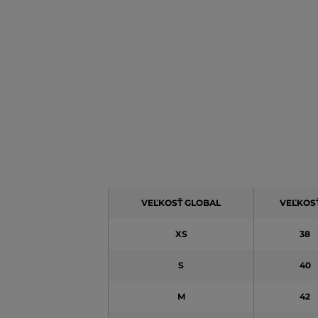
VEĽKOSŤ GLOBAL
VEĽKOSŤ
XS
38
S
40
M
42