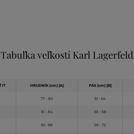
Tabuľka veľkostí Karl Lagerfeld
 IT
HRUDNÍK (cm) [A]
PÁS (cm) [B]
77 - 80
61 - 64
81 - 84
65 - 68
85 -88
69 - 72