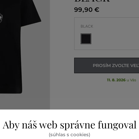
99
,
90 €
BLACK
PROSÍM ZVOĽTE VE
11. 8. 2026
u Vás
Aby náš web správne fungoval
(súhlas s cookies)