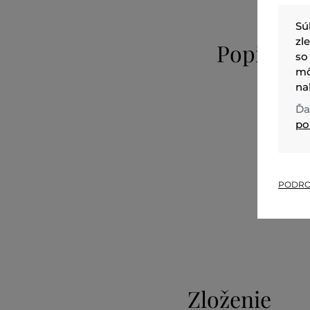
Sú
zl
Popis
so
mô
na
Ďa
po
PODRO
Zloženie