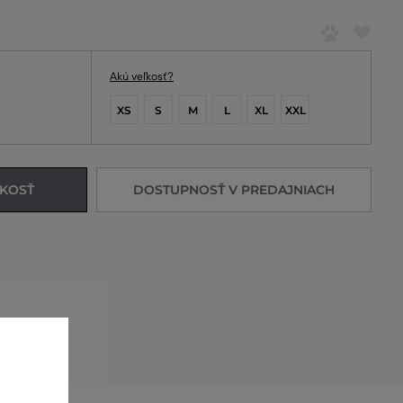
Akú veľkosť?
XS
S
M
L
XL
XXL
ĽKOSŤ
DOSTUPNOSŤ V PREDAJNIACH