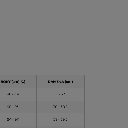
BOKY (cm) [C]
RAMENÁ (cm)
86 - 89
37 - 37,5
90 - 93
38 - 38,5
94 - 97
39 - 39,5