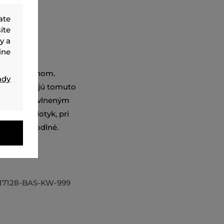
ate
íte
y a
ine
lym výstrihom.
ady
oré dodávajú tomuto
rené 100% bavlneným
äkké na dotyk, pri
 veľmi pohodlné.
lový základ
17128-BAS-KW-999