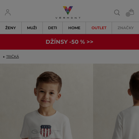
ŽENY
MUŽI
DETI
HOME
OUTLET
ZNAČKY
DŽÍNSY -50 % >>
TRIČKÁ