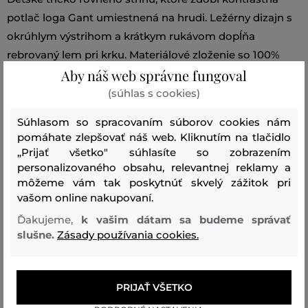
potlač loga Gant umiestnená na hrudi. Ležérny dizajn s
okrúhlym výstrihom a krátkym rukávom dopĺňa
rebrovaný lem pri krku. Materiálové zloženie so 100%
Aby náš web správne fungoval
podielom prémiovej bavlny zaručuje dokonalú
priedušnosť a maximálne príjemný pocit pri nosení.
(súhlas s cookies)
Vynikajúco kombinovateľný a praktický kúsok vhodný
Súhlasom so spracovaním súborov cookies nám
na každodenné nosenie.
pomáhate zlepšovať náš web. Kliknutím na tlačidlo
„Prijať všetko" súhlasíte so zobrazením
personalizovaného obsahu, relevantnej reklamy a
Sezóna: SS26
Kód produktu:
812100003-326-GB-110
môžeme vám tak poskytnúť skvelý zážitok pri
vašom online nakupovaní.
Zloženie
Ďakujeme,
k vašim dátam sa budeme správať
slušne.
Zásady používania cookies.
vrchný materiál
BAVLNA
100 %
PRIJAŤ VŠETKO