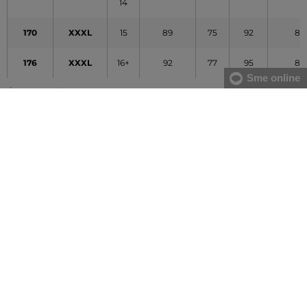
14
170
XXXL
15
89
75
92
80
176
XXXL
16+
92
77
95
82
Sme online
Údaje v tabuľke majú orientačný charakter
VŠETKO SKLADOM
Všetok tovar v e-shope máme na sklade.
ZÁRUKA ORIGINALITY
Výhradné zastúpenie a predaj značky na Slovensku. Kupujete 100%
originál.
DOPRAVA A VRÁTENIE ZADARMO
Doprava nad 74,90 EUR je vždy zadarmo, za vrátenie tovaru u nás
nikdy neplatíte.