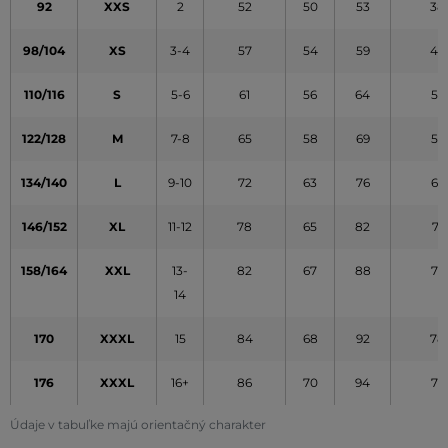
92
XXS
2
52
50
53
38
98/104
XS
3-4
57
54
59
45
110/116
S
5-6
61
56
64
52
122/128
M
7-8
65
58
69
59
134/140
L
9-10
72
63
76
65
146/152
XL
11-12
78
65
82
71
158/164
XXL
13-
82
67
88
77
14
170
XXXL
15
84
68
92
78
176
XXXL
16+
86
70
94
79
Údaje v tabuľke majú orientačný charakter