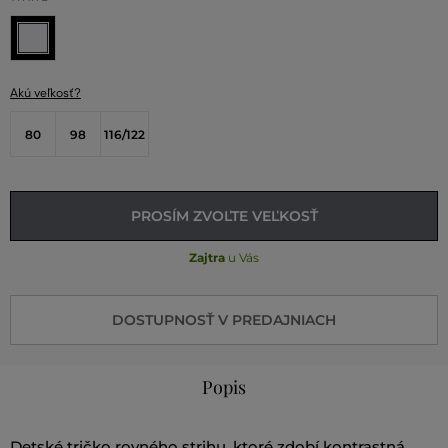
Akú veľkosť?
80
98
116/122
PROSÍM ZVOĽTE VEĽKOSŤ
Zajtra
u Vás
DOSTUPNOSŤ V PREDAJNIACH
Popis
Detské tričko rovného strihu, ktoré zdobí kontrastná