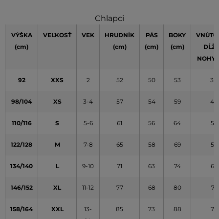
Chlapci
VÝŠKA
VEĽKOSŤ
VEK
HRUDNÍK
PÁS
BOKY
VNÚTO
(cm)
(cm)
(cm)
(cm)
DĹŽ
NOHY
92
XXS
2
52
50
53
38
98/104
XS
3-4
57
54
59
45
110/116
S
5-6
61
56
64
52
122/128
M
7-8
65
58
69
59
134/140
L
9-10
71
63
74
65
146/152
XL
11-12
77
68
80
71
158/164
XXL
13-
85
73
88
77