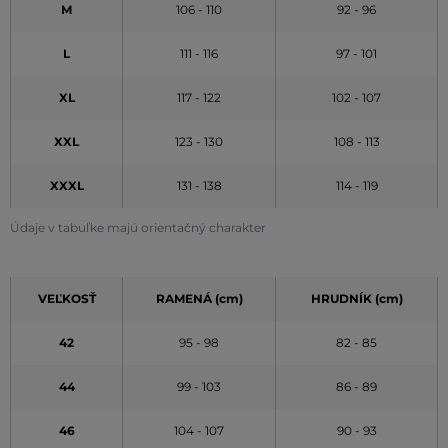
M
106 - 110
92 - 96
L
111 - 116
97 - 101
XL
117 - 122
102 - 107
XXL
123 - 130
108 - 113
XXXL
131 - 138
114 - 119
Údaje v tabuľke majú orientačný charakter
VEĽKOSŤ
RAMENÁ (cm)
HRUDNÍK (cm)
42
95 - 98
82 - 85
44
99 - 103
86 - 89
46
104 - 107
90 - 93