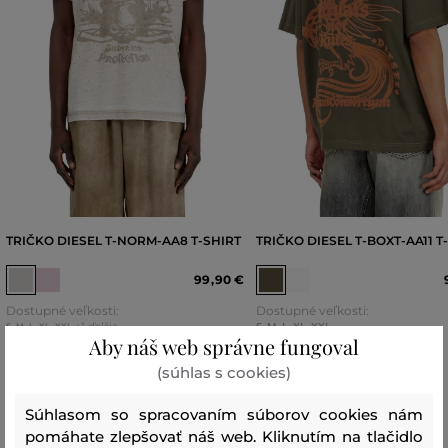
TRIČKO DIESEL T-NORM-AA8 T-SHIRT
TRIČKO DIESEL T-BOXT-AA11 T
99
,
90 €
Dostupné veľkosti:
Dostupné veľkosti:
+1 ďalšia
S
,
M
,
L
,
XL
,
XXL
S
,
M
,
L
,
XL
,
XXL
Aby náš web správne fungoval
(súhlas s cookies)
Súhlasom so spracovaním súborov cookies nám
Recenzie
pomáhate zlepšovať náš web. Kliknutím na tlačidlo