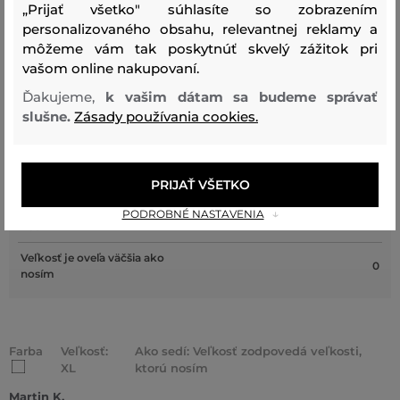
„Prijať všetko" súhlasíte so zobrazením
AKO SEDELA VYBRANÁ VEĽKOSŤ NAŠIM ZÁKAZNÍKOM
personalizovaného obsahu, relevantnej reklamy a
môžeme vám tak poskytnúť skvelý zážitok pri
vašom online nakupovaní.
Veľkosť je oveľa menšia ako
0
nosím
Ďakujeme,
k vašim dátam sa budeme správať
slušne.
Zásady používania cookies.
Veľkosť je o niečo menšia ako
0
nosím
Veľkosť zodpovedá veľkosti,
2
ktorú nosím
PRIJAŤ VŠETKO
Veľkosť je o niečo väčšia ako
PODROBNÉ NASTAVENIA
0
nosím
Veľkosť je oveľa väčšia ako
0
nosím
Farba
Veľkosť:
Ako sedí: Veľkosť zodpovedá veľkosti,
XL
ktorú nosím
Martin K.