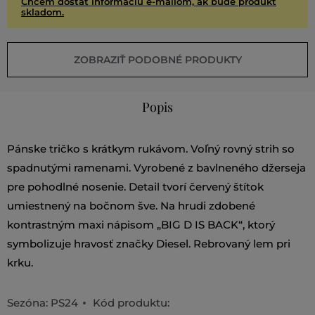
Chcem dostať informáciu e-mailom, ak bude produkt
skladom.
ZOBRAZIŤ PODOBNÉ PRODUKTY
Popis
Pánske tričko s krátkym rukávom. Voľný rovný strih so
spadnutými ramenami. Vyrobené z bavlneného džerseja
pre pohodlné nosenie. Detail tvorí červený štítok
umiestnený na bočnom šve. Na hrudi zdobené
kontrastným maxi nápisom „BIG D IS BACK“, ktorý
symbolizuje hravosť značky Diesel. Rebrovaný lem pri
krku.
Sezóna: PS24
Kód produktu: