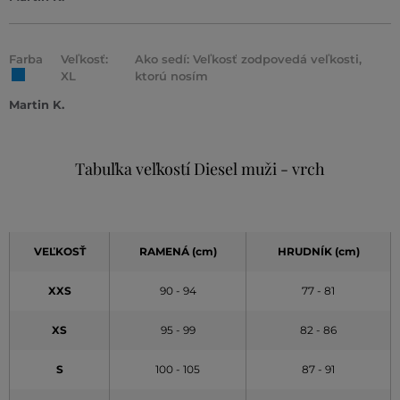
Farba
Veľkosť:
Ako sedí: Veľkosť zodpovedá veľkosti,
XL
ktorú nosím
Martin K.
Tabuľka veľkostí Diesel muži - vrch
VEĽKOSŤ
RAMENÁ (cm)
HRUDNÍK (cm)
XXS
90 - 94
77 - 81
XS
95 - 99
82 - 86
S
100 - 105
87 - 91