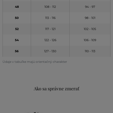
48
108 - 112
94 - 97
50
113 - 116
98 - 101
52
117 - 121
102 - 105
54
122 - 126
106 - 109
56
127 - 130
110 - 113
Údaje v tabuľke majú orientačný charakter
Ako sa správne zmerať