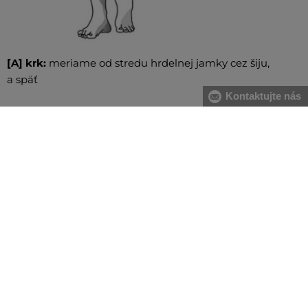
[A] krk:
meriame od stredu hrdelnej jamky cez šiju,
a späť
Kontaktujte nás
[B] hrudník:
meriame vo vodorovnej rovine vpredu cez
najvystúpenejší bod pŕs, smerom dozadu popod pazuchy.
Meter spojíme pri ľavej lopatke s podložením dvoch
prstov
[C] pás:
meriame v najužšej časti trupu, meter spájame
na pravom boku s podložením dvoch prstov. V prípade
väčšieho brucha odporúčame merať od najväčšieho
prehnutia chrbtice po najvystúpenejšiu časť brucha
[D] boky:
meriame vodorovne cez najširšiu časť bokov