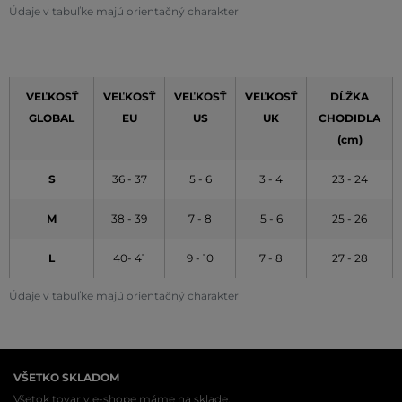
Údaje v tabuľke majú orientačný charakter
VEĽKOSŤ
VEĽKOSŤ
VEĽKOSŤ
VEĽKOSŤ
DĹŽKA
GLOBAL
EU
US
UK
CHODIDLA
(cm)
S
36 - 37
5 - 6
3 - 4
23 - 24
M
38 - 39
7 - 8
5 - 6
25 - 26
L
40- 41
9 - 10
7 - 8
27 - 28
Údaje v tabuľke majú orientačný charakter
VŠETKO SKLADOM
Všetok tovar v e-shope máme na sklade.