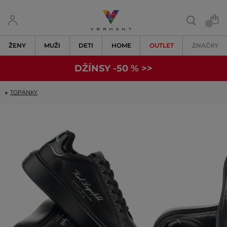
ŽENY
MUŽI
DETI
HOME
OUTLET
ZNAČKY
DŽÍNSY -50 % >>
TOPÁNKY