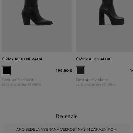
ČIŽMY ALDO NEVADA
ČIŽMY ALDO ALBIE
194
,
90 €
1
Dostupné veľkosti:
Dostupné veľkosti:
+2 ďalšie
+2 ďalšie
36
,
37
,
37,5
,
38
,
38,5
36
,
37
,
37,5
,
38
,
38,5
Recenzie
AKO SEDELA VYBRANÁ VEĽKOSŤ NAŠIM ZÁKAZNÍKOM