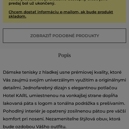
predaj bol už ukončený.
Chcem dostať informáciu e-mailom, ak bude produkt
skladom.
ZOBRAZIŤ PODOBNÉ PRODUKTY
Popis
Dámske tenisky z hladkej usne prémiovej kvality, ktoré
Vás zaujmú svojim univerzálnym využitím a originálnymi
detailmi. Jednofarebný dizajn s elegantnou potlačou
Hotel KARL umiestnenou na vonkajšej strane dopĺňa
lakovaná päta s logom a tonálna podrážka s prešívaním.
Pohodlný interiér je opatrený zosilnenou pätou pre väčší
komfort pri nosení. Nezameniteľne štýlová obuv, ktorá
bude ozdobou Vášho outfitu.