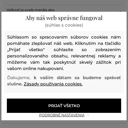
Veľkosť je oveľa menšia ako
0
nosím
Aby náš web správne fungoval
(súhlas s cookies)
Veľkosť je o niečo menšia ako
2
nosím
Súhlasom so spracovaním súborov cookies nám
Veľkosť zodpovedá veľkosti,
pomáhate zlepšovať náš web. Kliknutím na tlačidlo
19
ktorú nosím
„Prijať všetko" súhlasíte so zobrazením
personalizovaného obsahu, relevantnej reklamy a
Veľkosť je o niečo väčšia ako
1
nosím
môžeme vám tak poskytnúť skvelý zážitok pri
vašom online nakupovaní.
Veľkosť je oveľa väčšia ako
0
nosím
Ďakujeme,
k vašim dátam sa budeme správať
slušne.
Zásady používania cookies.
Farba
Veľkosť:
Ako sedí: Veľkosť zodpovedá veľkosti,
PRIJAŤ VŠETKO
39
ktorú nosím
Patrik V.
PODROBNÉ NASTAVENIA