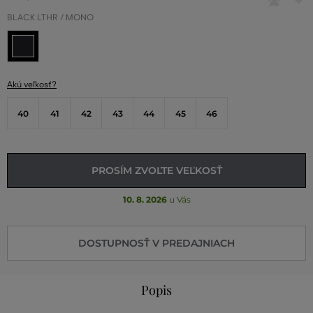
BLACK LTHR / MONO
Akú veľkosť?
40
41
42
43
44
45
46
PROSÍM ZVOĽTE VEĽKOSŤ
10. 8. 2026
u Vás
DOSTUPNOSŤ V PREDAJNIACH
Popis