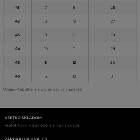
41
7
8
26
42
8
9
27
43
9
10
28
44
10
11
29
45
11
12
30
46
12
13
31
Údaje v tabuľke majú orientačný charakter
VŠETKO SKLADOM
Všetok tovar v e-shope máme na sklade.
ZÁRUKA ORIGINALITY