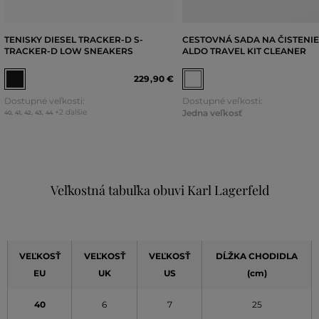
TENISKY DIESEL TRACKER-D S-
CESTOVNÁ SADA NA ČISTENIE
TRACKER-D LOW SNEAKERS
ALDO TRAVEL KIT CLEANER
229
,
90 €
Dostupné veľkosti:
Dostupné veľkosti:
+2 ďalšie
Jedna veľkosť
40
,
41
,
42
,
43
,
44
Veľkostná tabuľka obuvi Karl Lagerfeld
VEĽKOSŤ
VEĽKOSŤ
VEĽKOSŤ
DĹŽKA CHODIDLA
EU
UK
US
(cm)
40
6
7
25