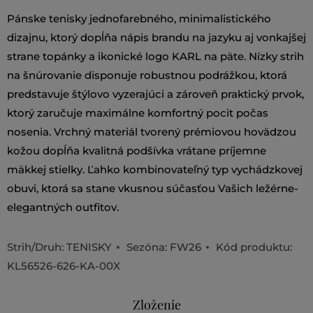
Pánske tenisky jednofarebného, minimalistického
dizajnu, ktorý dopĺňa nápis brandu na jazyku aj vonkajšej
strane topánky a ikonické logo KARL na päte. Nízky strih
na šnúrovanie disponuje robustnou podrážkou, ktorá
predstavuje štýlovo vyzerajúci a zároveň praktický prvok,
ktorý zaručuje maximálne komfortný pocit počas
nosenia. Vrchný materiál tvorený prémiovou hovädzou
kožou dopĺňa kvalitná podšívka vrátane príjemne
mäkkej stielky. Ľahko kombinovateľný typ vychádzkovej
obuvi, ktorá sa stane vkusnou súčasťou Vašich ležérne-
elegantných outfitov.
Strih/Druh:
TENISKY
Sezóna: FW26
Kód produktu:
KL56526-626-KA-00X
Zloženie