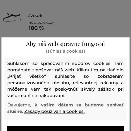
zvršok
HOVÄDZIA KOŽA
100 %
podšívka
Aby náš web správne fungoval
POLYURETÁN
POLYESTER
(súhlas s cookies)
90 %
10 %
Súhlasom so spracovaním súborov cookies nám
stielka
pomáhate zlepšovať náš web. Kliknutím na tlačidlo
POLYURETÁN
„Prijať všetko" súhlasíte so zobrazením
100 %
personalizovaného obsahu, relevantnej reklamy a
môžeme vám tak poskytnúť skvelý zážitok pri
podrážka
vašom online nakupovaní.
POLYETHYLENOVÁ PENA
Ďakujeme,
k vašim dátam sa budeme správať
100 %
slušne.
Zásady používania cookies.
Vychádzková obuv