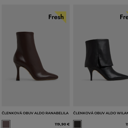
ČLENKOVÁ OBUV ALDO RANABELILA
ČLENKOVÁ OBUV ALDO WILA
119
,
90 €
1