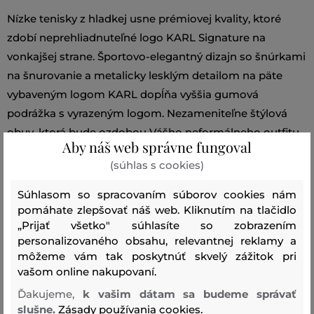
Nízke tenisky z hladkej usne prémiovej kvality, ktoré
zdobí neprehliadnuteľné logo KARL Signature na
vonkajšej strane. Športovo-elegantný dizajn so šnúrkami
na šnurovanie a metalicky lesklým detailom na päte
vybaveným logom KARL dopĺňa vyššia gumová
podrážka s vyrazeným logom. Nezameniteľne štýlová
obuv, ktorá bude ozdobou Vášho neformálneho outfitu.
Aby náš web správne fungoval
(súhlas s cookies)
Strih/Druh:
TENISKY
Sezóna: FW26
Kód produktu:
KL62510A-626-KW-01I
Súhlasom so spracovaním súborov cookies nám
pomáhate zlepšovať náš web. Kliknutím na tlačidlo
„Prijať všetko" súhlasíte so zobrazením
Zloženie
personalizovaného obsahu, relevantnej reklamy a
môžeme vám tak poskytnúť skvelý zážitok pri
vašom online nakupovaní.
zvršok
Ďakujeme,
k vašim dátam sa budeme správať
HOVÄDZIA KOŽA
100 %
slušne.
Zásady používania cookies.