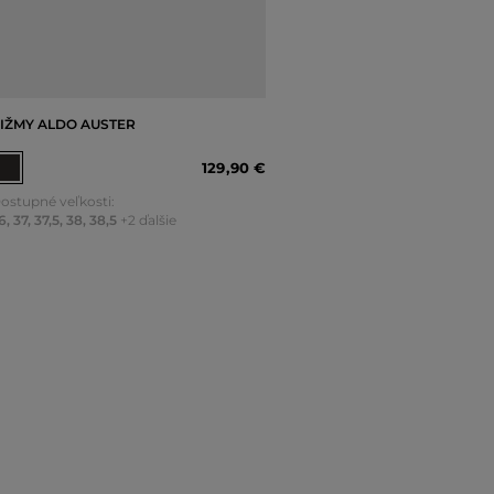
IŽMY ALDO AUSTER
129
,
90 €
ostupné veľkosti:
6
,
37
,
37,5
,
38
,
38,5
+2 ďalšie