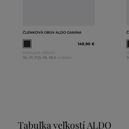
ČLENKOVÁ OBUV ALDO GANINA
Č
149
,
90 €
Dostupné veľkosti:
D
36
,
37
,
37,5
,
38
,
38,5
+2 ďalšie
3
Tabuľka veľkostí ALDO