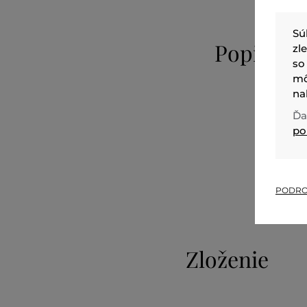
Sú
Popis
zl
so
mô
na
Ďa
po
PODRO
Zloženie