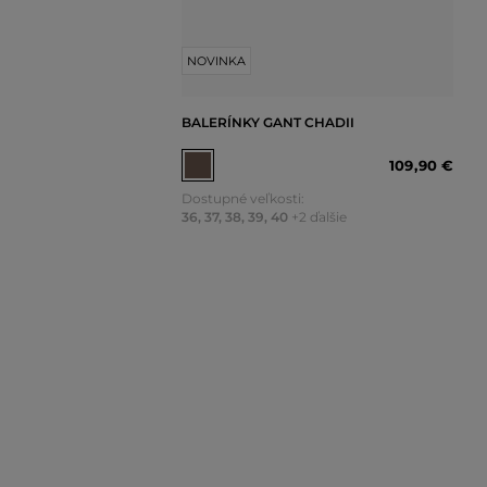
NOVINKA
BALERÍNKY GANT CHADII
109
,
90 €
Dostupné veľkosti:
36
,
37
,
38
,
39
,
40
+2 ďalšie