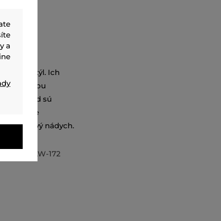
ate
íte
y a
ine
estský štýl. Ich
ady
ou podrážkou
rný vzhľad sú
neformálne
ú mu štýlový nádych.
836-BAS-AW-172