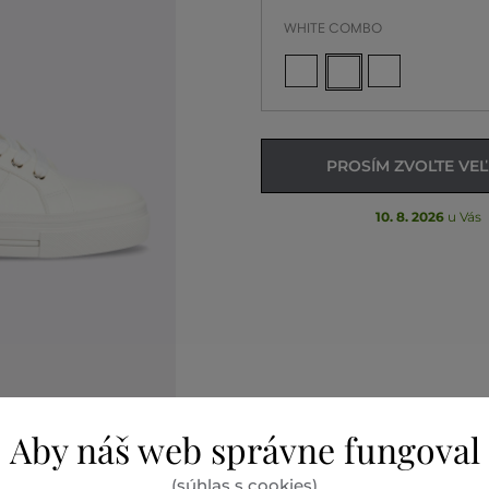
WHITE COMBO
PROSÍM ZVOĽTE VE
10. 8. 2026
u Vás
Aby náš web správne fungoval
(súhlas s cookies)