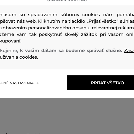
hlasom so spracovaním súborov cookies nám pomáh
epšovať náš web. Kliknutím na tlačidlo „Prijať všetko" súhlas
 zobrazením personalizovaného obsahu, relevantnej reklam
žeme vám tak poskytnúť skvelý zážitok pri vašom onl
kupovaní.
Tieto dámske tenisky sú ideálnou voľbou pre každodenný m
kujeme,
k vašim dátam sa budeme správať slušne.
Zás
elegantný dizajn s jemnými detailmi a pohodlnou gumov
užívania cookies.
zaručuje celodenný komfort. Vyrobené s dôrazom na mode
vhodné na rôzne príležitosti, od prechádzok po meste po 
stretnutia s priateľmi. Dokonale doplnia Váš outfit a dodaj
PRIJAŤ VŠETKO
BNÉ NASTAVENIA
Strih/Druh:
TENISKY
Sezóna: BAS
Kód produktu:
14194