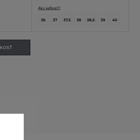
Akú veľkosť?
36
37
37,5
38
38,5
39
40
ĽKOSŤ