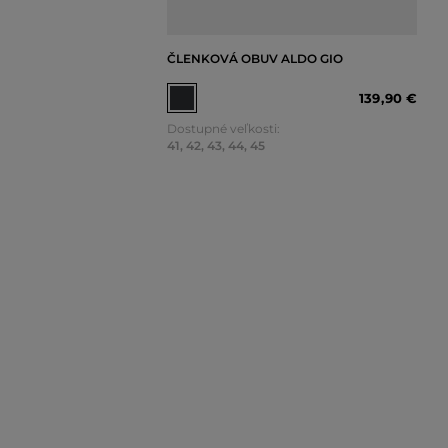
ČLENKOVÁ OBUV ALDO GIO
139
,
90 €
Dostupné veľkosti:
41
,
42
,
43
,
44
,
45