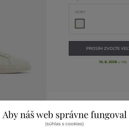
IVORY
PROSÍM ZVOĽTE VE
10. 8. 2026
u Vás
Aby náš web správne fungoval
(súhlas s cookies)