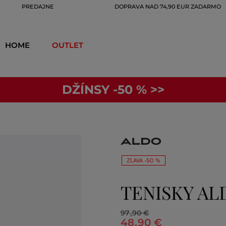
PREDAJNE
DOPRAVA NAD 74,90 EUR ZADARMO
HOME
OUTLET
DŽÍNSY -50 % >>
ZĽAVA -50 %
TENISKY AL
97
,
90 €
48
,
90 €