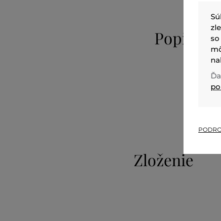
Sú
zl
Popis
so
mô
na
Ďa
po
PODRO
Zloženie