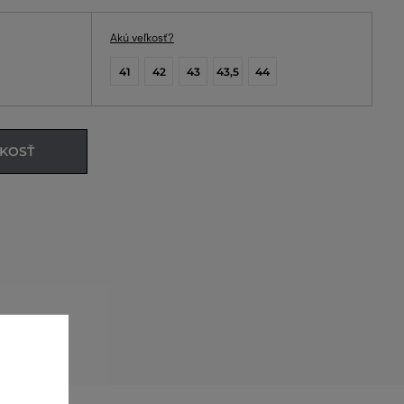
Akú veľkosť?
41
42
43
43,5
44
ĽKOSŤ