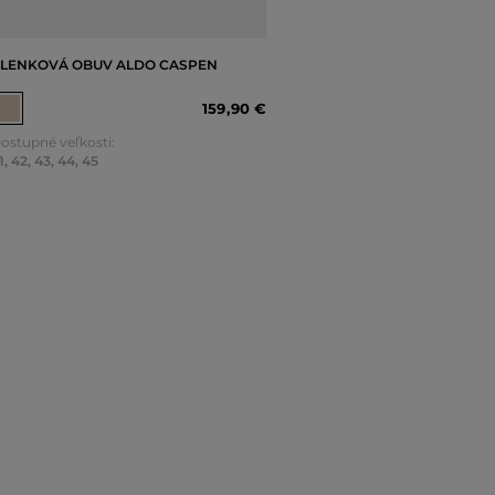
LENKOVÁ OBUV ALDO CASPEN
159
,
90 €
ostupné veľkosti:
1
,
42
,
43
,
44
,
45