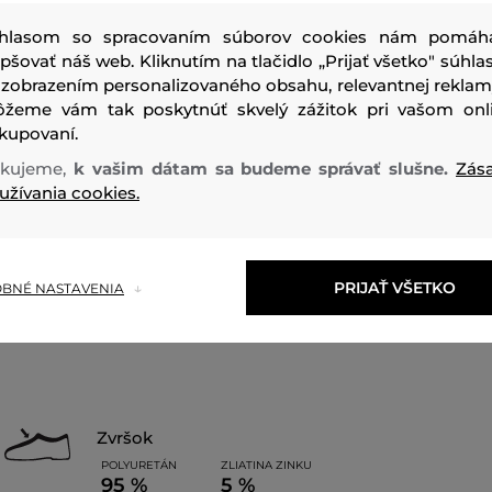
hlasom so spracovaním súborov cookies nám pomáh
epšovať náš web. Kliknutím na tlačidlo „Prijať všetko" súhlas
 zobrazením personalizovaného obsahu, relevantnej reklam
žeme vám tak poskytnúť skvelý zážitok pri vašom onl
kupovaní.
Bezstarostná obuv na každý deň, ktorá drží krok s Vaším r
kujeme,
k vašim dátam sa budeme správať slušne.
Zás
topánky dosahujú správnu rovnováhu medzi voľným štýlo
užívania cookies.
pohodlím.
Strih/Druh:
TENISKY
Sezóna: BAS
Kód produktu:
13963
PRIJAŤ VŠETKO
BNÉ NASTAVENIA
zvršok
POLYURETÁN
ZLIATINA ZINKU
95 %
5 %