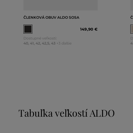
ČLENKOVÁ OBUV ALDO SOSA
Č
149
,
90 €
Dostupné veľkosti:
D
40
,
41
,
42
,
42,5
,
43
+3 ďalšie
4
Tabuľka veľkostí ALDO