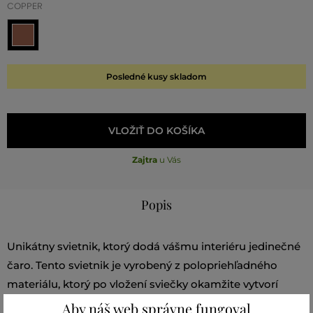
COPPER
Posledné kusy skladom
VLOŽIŤ DO KOŠÍKA
Zajtra
u Vás
Popis
Unikátny svietnik, ktorý dodá vášmu interiéru jedinečné
čaro. Tento svietnik je vyrobený z polopriehľadného
materiálu, ktorý po vložení sviečky okamžite vytvorí
príjemnú a relaxačnú atmosféru. Skrátka ideálna voľba
Aby náš web správne fungoval