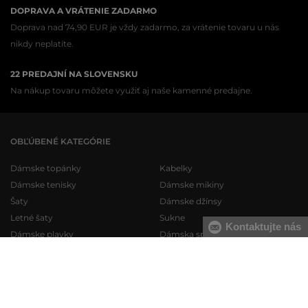
DOPRAVA A VRÁTENIE ZADARMO
Doprava nad 74,90 EUR je vždy zadarmo, za vrátenie tovaru u nás
nikdy neplatíte.
22 PREDAJNÍ NA SLOVENSKU
Na nákup tovaru môžete využiť aj naše kamenné predajne.
OBĽÚBENÉ KATEGÓRIE
Dámske topánky
Kabelky
Dámske tenisky
Dámske mikiny
Šaty
Dámske džínsy
Letné šaty
Sukne
Kontaktujte nás
Dámske plavky
Dámska spodná bielizeň
Pánske topánky
Pánske mikiny
Pánske tenisky
Pánske tepláky
Pánske džínsy
Pánske svetre