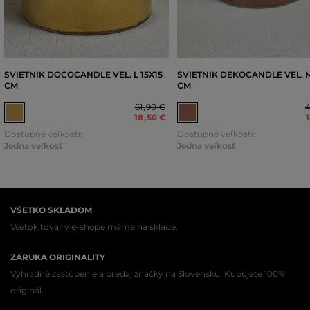
SVIETNIK DOCOCANDLE VEL. L 15X15
SVIETNIK DEKOCANDLE VEL. M
CM
CM
61
,
90 €
18
,
50 €
Dostupné veľkosti:
Dostupné veľkosti:
Jedna veľkosť
Jedna veľkosť
VŠETKO SKLADOM
Všetok tovar v e-shope máme na sklade.
ZÁRUKA ORIGINALITY
Výhradné zastúpenie a predaj značky na Slovensku. Kupujete 100%
originál.