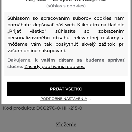
pre tých, ktorí hľadajú štýlový a elegantný spôsob
(súhlas s cookies)
výzdoby svojho domova.
Súhlasom so spracovaním súborov cookies nám
pomáhate zlepšovať náš web. Kliknutím na tlačidlo
Rozmery: 15 x 15 cm
„Prijať všetko" súhlasíte so zobrazením
personalizovaného obsahu, relevantnej reklamy a
O značke DEKOCANDLE: Svietniky, vázy a dizajnové
môžeme vám tak poskytnúť skvelý zážitok pri
vašom online nakupovaní.
kvetináče holandskej značky DEKOCANDLE si nás
získali na prvý pohľad. Možno preto, že jej dizajnéri si
Ďakujeme,
k vašim dátam sa budeme správať
slušne.
Zásady používania cookies.
zjavne dobre uvedomujú súčasné trendy minimalizmu a
čistých línií. A to nielen pokiaľ ide o dizajn. Sortiment je
tak šikovne postavený na jednoduchých tvaroch, ktoré
PRIJAŤ VŠETKO
sú väčšinou vyrobené zo skla alebo kovu.
PODROBNÉ NASTAVENIA
Kód produktu:
DCG27C-0-HH-215-0
Zloženie