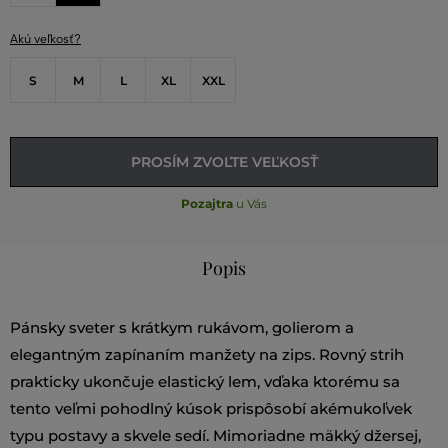
Akú veľkosť?
S
M
L
XL
XXL
PROSÍM ZVOĽTE VEĽKOSŤ
Pozajtra
u Vás
Popis
Pánsky sveter s krátkym rukávom, golierom a
elegantným zapínaním manžety na zips. Rovný strih
prakticky ukončuje elastický lem, vďaka ktorému sa
tento veľmi pohodlný kúsok prispôsobí akémukoľvek
typu postavy a skvele sedí. Mimoriadne mäkký džersej,