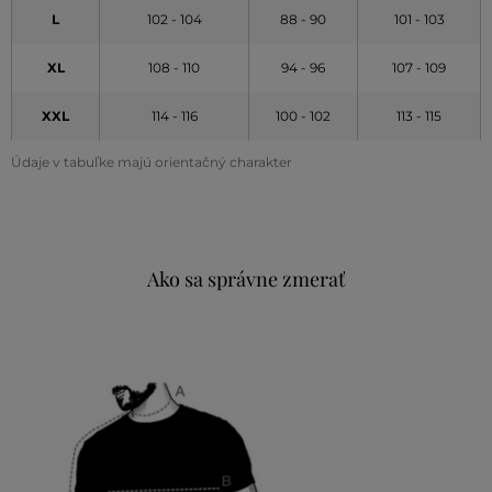
L
102 - 104
88 - 90
101 - 103
XL
108 - 110
94 - 96
107 - 109
XXL
114 - 116
100 - 102
113 - 115
Údaje v tabuľke majú orientačný charakter
Ako sa správne zmerať