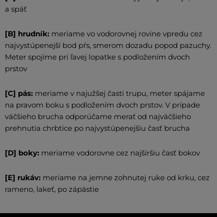
a späť
[B] hrudník:
meriame vo vodorovnej rovine vpredu cez
najvystúpenejší bod pŕs, smerom dozadu popod pazuchy.
Meter spojíme pri ľavej lopatke s podložením dvoch
prstov
[C] pás:
meriame v najužšej časti trupu, meter spájame
na pravom boku s podložením dvoch prstov. V prípade
väčšieho brucha odporúčame merať od najväčšieho
prehnutia chrbtice po najvystúpenejšiu časť brucha
[D] boky:
meriame vodorovne cez najširšiu časť bokov
[E] rukáv:
meriame na jemne zohnutej ruke od krku, cez
rameno, lakeť, po zápästie