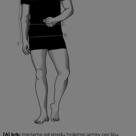
[A] krk:
meriame od stredu hrdelnej jamky cez šiju,