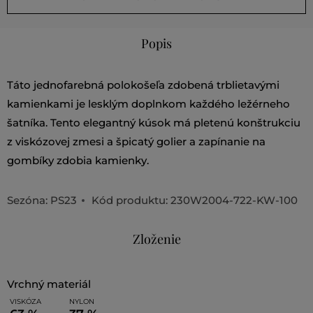
Popis
Táto jednofarebná polokošeľa zdobená trblietavými
kamienkami je lesklým doplnkom každého ležérneho
šatníka. Tento elegantný kúsok má pletenú konštrukciu
z viskózovej zmesi a špicatý golier a zapínanie na
gombíky zdobia kamienky.
Sezóna: PS23
Kód produktu:
230W2004-722-KW-100
Zloženie
vrchný materiál
VISKÓZA
NYLON