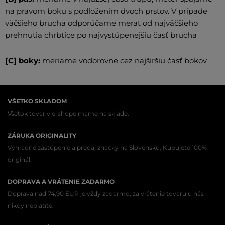
na pravom boku s podložením dvoch prstov. V prípade
väčšieho brucha odporúčame merať od najväčšieho
prehnutia chrbtice po najvystúpenejšiu časť brucha
[C] boky:
meriame vodorovne cez najširšiu časť bokov
VŠETKO SKLADOM
Všetok tovar v e-shope máme na sklade.
ZÁRUKA ORIGINALITY
Výhradné zastúpenie a predaj značky na Slovensku. Kupujete 100%
originál.
DOPRAVA A VRÁTENIE ZADARMO
Doprava nad 74,90 EUR je vždy zadarmo, za vrátenie tovaru u nás
nikdy neplatíte.