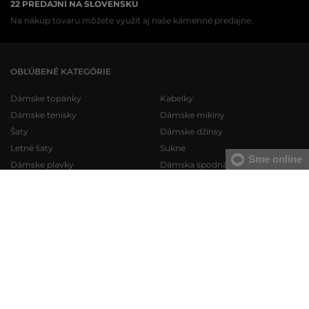
22 PREDAJNÍ NA SLOVENSKU
Na nákup tovaru môžete využiť aj naše kamenné predajne.
OBĽÚBENÉ KATEGÓRIE
Dámske topánky
Kabelky
Dámske tenisky
Dámske mikiny
Šaty
Dámske džínsy
Letné šaty
Sukne
Sme online
Dámske plavky
Dámska spodná bielizeň
Pánske topánky
Pánske mikiny
Pánske tenisky
Pánske tepláky
Pánske džínsy
Pánske svetre
Pánske krátke nohavice
Pánske košele
Pánska spodná bielizeň
Pánske tričká