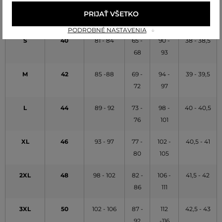
XS
38
77 - 80
61 -
86 -
37 - 37,5
PRIJAŤ VŠETKO
64
89
PODROBNÉ NASTAVENIA
S
40
81 - 84
65 -
90 -
38 - 38,5
68
93
M
42
85 -88
69 -
94 -
39 - 39,5
72
97
L
44
89 - 92
73 -
98 -
40 - 40,5
76
101
XL
46
93 - 97
77 -
102 -
40,5 - 41
80
105
2XL
48
98 - 102
82 -
106 -
41,5 - 42
86
111
3XL
50
102 - 106
87 -
112
42,5 - 43
92
-116