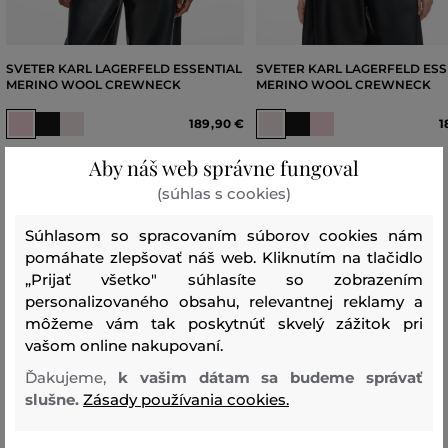
SVETER KARL LAGERFELD ESSENTIAL
SVETER KARL LAGERFELD ESS
MERINO WOOL CREWNECK
MERINO WOOL CREWNECK
189
,
90 €
1
Dostupné veľkosti:
Dostupné veľkosti:
Aby náš web správne fungoval
XS
,
S
,
M
,
L
,
XL
+1 ďalšia
XS
,
S
,
M
,
L
,
XL
(súhlas s cookies)
Súhlasom so spracovaním súborov cookies nám
pomáhate zlepšovať náš web. Kliknutím na tlačidlo
Tabuľka veľkostí Karl Lagerfeld
„Prijať všetko" súhlasíte so zobrazením
personalizovaného obsahu, relevantnej reklamy a
môžeme vám tak poskytnúť skvelý zážitok pri
vašom online nakupovaní.
VEĽKOSŤ
VEĽKOSŤ
HRUDNÍK
PÁS
BOKY
RAMENÁ
Ďakujeme,
k vašim dátam sa budeme správať
GLOBAL
IT
(cm) [A]
(cm)
(cm)
(cm)
slušne.
Zásady používania cookies.
[B]
[C]