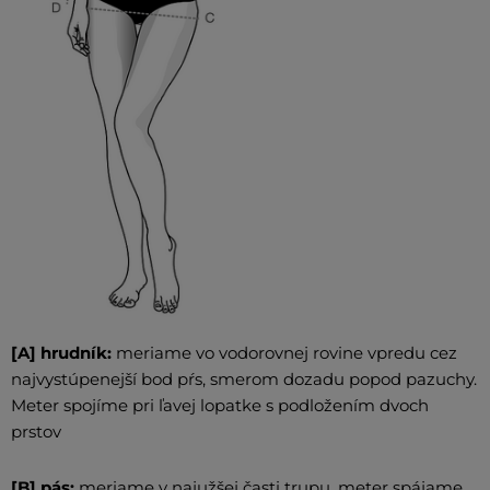
[A] hrudník:
meriame vo vodorovnej rovine vpredu cez
najvystúpenejší bod pŕs, smerom dozadu popod pazuchy.
Meter spojíme pri ľavej lopatke s podložením dvoch
prstov
[B] pás:
meriame v najužšej časti trupu, meter spájame