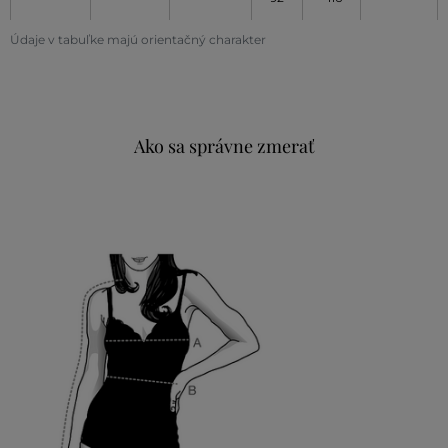
Údaje v tabuľke majú orientačný charakter
Ako sa správne zmerať