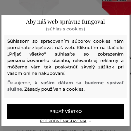
Aby náš web správne fungoval
(súhlas s cookies)
Súhlasom so spracovaním súborov cookies nám
pomáhate zlepšovať náš web. Kliknutím na tlačidlo
„Prijať všetko" súhlasíte so zobrazením
SPODNÁ BIELIZEŇ DIESEL OXY-D-
SPODNÁ BIELIZEŇ DIESEL OX
personalizovaného obsahu, relevantnej reklamy a
CORE-3PACK UNDERPANTS
CORE-3PACK UNDERPANTS
môžeme vám tak poskytnúť skvelý zážitok pri
vašom online nakupovaní.
49
,
90 €
Ďakujeme,
k vašim dátam sa budeme správať
Dostupné veľkosti:
Dostupné veľkosti:
XS
,
S
,
M
,
L
,
XL
+1 ďalšia
XXS
,
XS
,
S
,
M
,
L
slušne.
Zásady používania cookies.
PRIJAŤ VŠETKO
Recenzie
PODROBNÉ NASTAVENIA