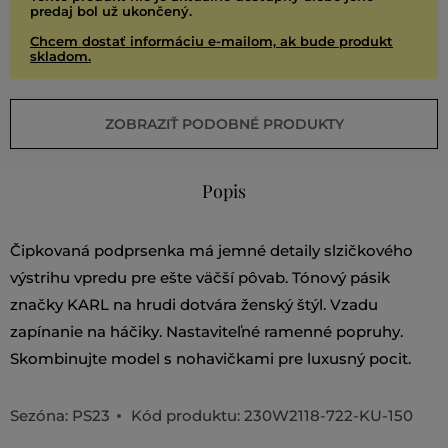
predaj bol už ukončený.
Chcem dostať informáciu e-mailom, ak bude produkt
skladom.
ZOBRAZIŤ PODOBNÉ PRODUKTY
Popis
Čipkovaná podprsenka má jemné detaily slzičkového
výstrihu vpredu pre ešte väčší pôvab. Tónový pásik
značky KARL na hrudi dotvára ženský štýl. Vzadu
zapínanie na háčiky. Nastaviteľné ramenné popruhy.
Skombinujte model s nohavičkami pre luxusný pocit.
Sezóna: PS23
Kód produktu:
230W2118-722-KU-150