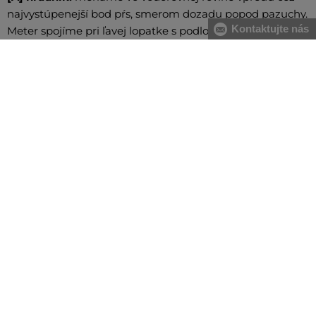
najvystúpenejší bod pŕs, smerom dozadu popod pazuchy.
Kontaktujte nás
Meter spojíme pri ľavej lopatke s podložením dvoch
prstov
[B] pás:
meriame v najužšej časti trupu, meter spájame
na pravom boku s podložením dvoch prstov. V prípade
väčšieho brucha odporúčame merať od najväčšieho
prehnutia chrbtice po najvystúpenejšiu časť brucha
[C] boky:
meriame vodorovne cez najširšiu časť bokov
VŠETKO SKLADOM
Všetok tovar v e-shope máme na sklade.
ZÁRUKA ORIGINALITY
Výhradné zastúpenie a predaj značky na Slovensku. Kupujete 100%
originál.