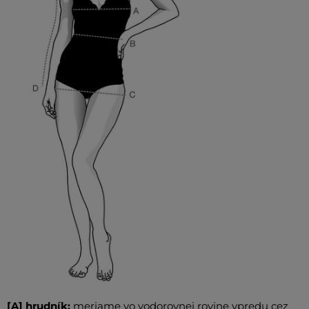
[A] hrudník:
meriame vo vodorovnej rovine vpredu cez