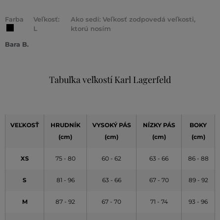
Farba
Veľkosť:
Ako sedí: Veľkosť zodpovedá veľkosti,
L
ktorú nosím
Bara B.
Tabuľka veľkostí Karl Lagerfeld
VEĽKOSŤ
HRUDNÍK
VYSOKÝ PÁS
NÍZKY PÁS
BOKY
(cm)
(cm)
(cm)
(cm)
XS
75 - 80
60 - 62
63 - 66
86 - 88
S
81 - 96
63 - 66
67 - 70
89 - 92
M
87 - 92
67 - 70
71 - 74
93 - 96