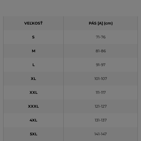
VEĽKOSŤ
PÁS [A] (cm)
S
71-76
M
81-86
L
91-97
XL
101-107
XXL
111-117
XXXL
121-127
4XL
131-137
5XL
141-147