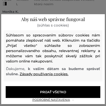
L
ktorú nosím
Monika K.
Aby náš web správne fungoval
(súhlas s cookies)
Farba
Veľkosť:
Ako sedí: Veľkosť zodpovedá veľkosti,
M
ktorú nosím
Súhlasom so spracovaním súborov cookies nám
pomáhate zlepšovať náš web. Kliknutím na tlačidlo
Monika B.
„Prijať všetko" súhlasíte so zobrazením
personalizovaného obsahu, relevantnej reklamy a
môžeme vám tak poskytnúť skvelý zážitok pri
Farba
Veľkosť:
Ako sedí: Veľkosť je o niečo väčšia ako
vašom online nakupovaní.
XL
nosím
Ďakujeme,
k vašim dátam sa budeme správať
Daniel Š.
slušne.
Zásady používania cookies.
Farba
Veľkosť:
Ako sedí: Veľkosť zodpovedá veľkosti,
L
ktorú nosím
PRIJAŤ VŠETKO
Lucia K.
PODROBNÉ NASTAVENIA