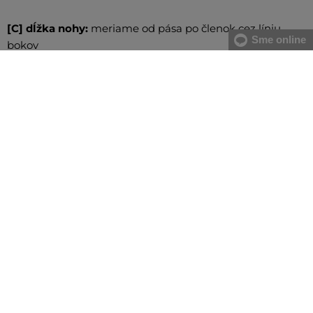
[C] dĺžka nohy:
meriame od pása po členok cez líniu
Sme online
bokov
VŠETKO SKLADOM
Všetok tovar v e-shope máme na sklade.
ZÁRUKA ORIGINALITY
Výhradné zastúpenie a predaj značky na Slovensku. Kupujete 100%
originál.
DOPRAVA A VRÁTENIE ZADARMO
Doprava nad 74,90 EUR je vždy zadarmo, za vrátenie tovaru u nás
nikdy neplatíte.
22 PREDAJNÍ NA SLOVENSKU
Na nákup tovaru môžete využiť aj naše kamenné predajne.