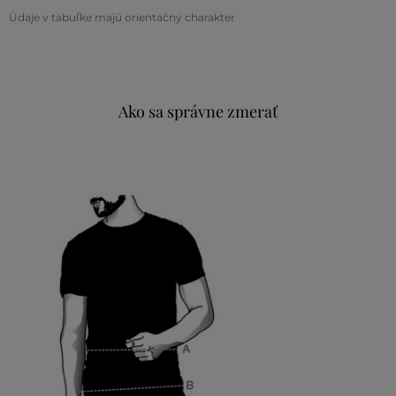
Údaje v tabuľke majú orientačný charakter
Ako sa správne zmerať