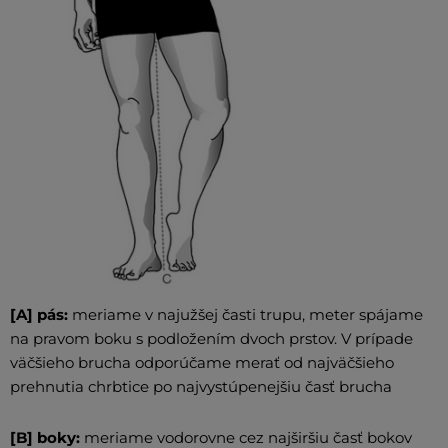
[A] pás:
meriame v najužšej časti trupu, meter spájame
na pravom boku s podložením dvoch prstov. V prípade
väčšieho brucha odporúčame merať od najväčšieho
prehnutia chrbtice po najvystúpenejšiu časť brucha
[B] boky:
meriame vodorovne cez najširšiu časť bokov