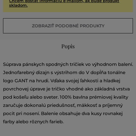
Chcem dostať informáciu e-mailom, ak bude produkt
skladom.
ZOBRAZIŤ PODOBNÉ PRODUKTY
Popis
Súprava pánskych spodných tričiek vo výhodnom balení.
Jednofarebný dizajn s výstrihom do V dopĺňa tonálne
logo GANT na hrudi. Vďaka svojej ľahkosti a hladkej
povrchovej úprave je tričko vhodné ako základná vrstva
pod košeľu alebo sveter. 100% bavlna prémiovej kvality
zaručuje dokonalú priedušnosť, mäkkosť a príjemný
pocit pri nosení. Balenie obsahuje dva kusy rovnakej
farby alebo rôznych farieb.