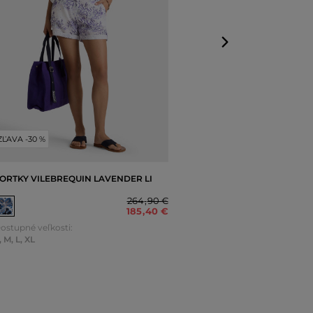
ZĽAVA -30 %
ORTKY VILEBREQUIN LAVENDER LI
264
,
90 €
185
,
40 €
ostupné veľkosti:
,
M
,
L
,
XL