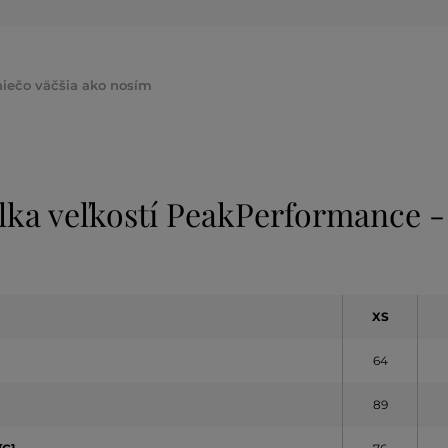
 niečo väčšia ako nosím
lka veľkostí PeakPerformance -
XS
64
89