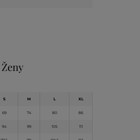
 Ženy
S
M
L
XL
69
74
80
86
94
99
105
111