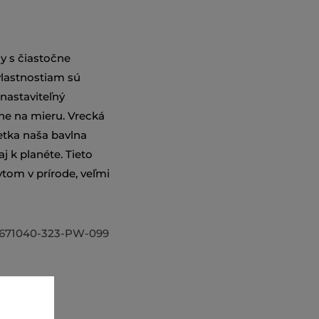
y s čiastočne
vlastnostiam sú
nastaviteľný
sne na mieru. Vrecká
etka naša bavlna
j k planéte. Tieto
tom v prírode, veľmi
671040-323-PW-099