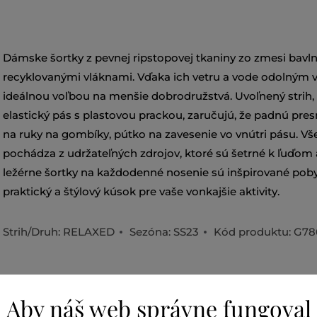
Dámske šortky z pevnej ripstopovej tkaniny zo zmesi bavln
recyklovanými vláknami. Vďaka ich vetru a vode odolným 
ideálnou voľbou na menšie dobrodružstvá. Uvoľnený strih, 
elastický pás s plastovou prackou, zaručujú, že padnú pre
na ruky na gombíky, pútko na zavesenie vo vnútri pásu. Vš
pochádza z udržateľných zdrojov, ktoré sú šetrné k ľuďom a
ležérne šortky na každodenné nosenie sú inšpirované poby
praktický a štýlový kúsok pre vaše vonkajšie aktivity.
Strih/Druh:
RELAXED
Sezóna: SS23
Kód produktu:
G78
Aby náš web správne fungoval