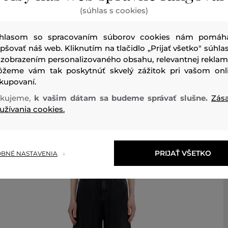
vrchný materiál
(súhlas s cookies)
BAVLNA
RECYKLOVANÝ POLYAMID
POLYAMID
74 %
21 %
5 %
hlasom so spracovaním súborov cookies nám pomáh
epšovať náš web. Kliknutím na tlačidlo „Prijať všetko" súhlas
 zobrazením personalizovaného obsahu, relevantnej reklam
žeme vám tak poskytnúť skvelý zážitok pri vašom onl
kupovaní.
kujeme,
k vašim dátam sa budeme správať slušne.
Zás
Odporúčané produkty
užívania cookies.
PRIJAŤ VŠETKO
BNÉ NASTAVENIA