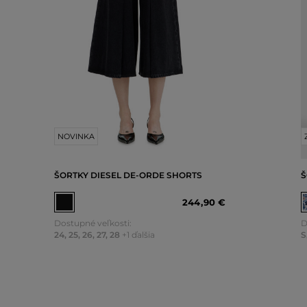
NOVINKA
ŠORTKY DIESEL DE-ORDE SHORTS
Š
244
,
90 €
Dostupné veľkosti:
D
24
,
25
,
26
,
27
,
28
+1 ďalšia
S