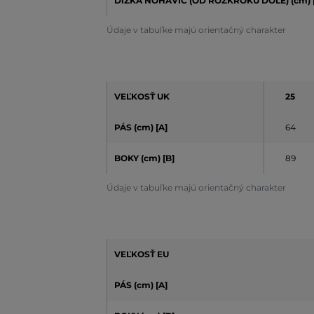
DĺŽKA NOHAVÍC (OD ROZKROKU DOLE) (cm) 
Údaje v tabuľke majú orientačný charakter
VEĽKOSŤ UK
25
PÁS (cm) [A]
64
BOKY (cm) [B]
89
Údaje v tabuľke majú orientačný charakter
VEĽKOSŤ EU
PÁS (cm) [A]