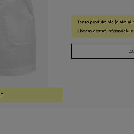
Tento produkt nie je aktuál
Chcem dostať informáciu e
Z
É
VYPR