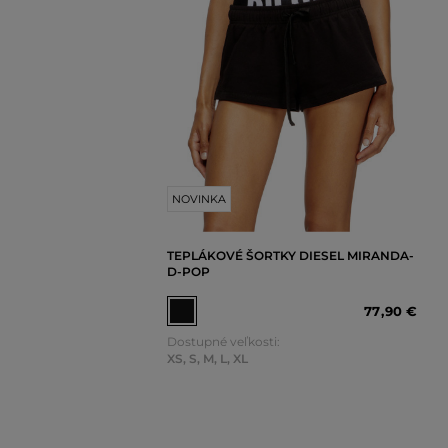
NOVINKA
TEPLÁKOVÉ ŠORTKY DIESEL MIRANDA-
D-POP
77
,
90 €
Dostupné veľkosti:
XS
,
S
,
M
,
L
,
XL