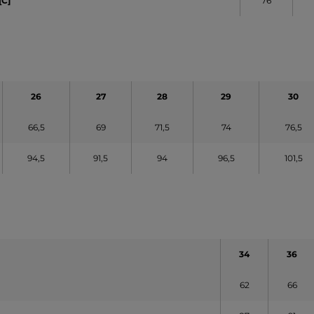
[C]
76
26
27
28
29
30
66,5
69
71,5
74
76,5
94,5
91,5
94
96,5
101,5
34
36
62
66