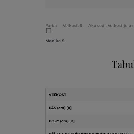
Farba
Veľkosť: S
Ako sedí: Veľkosť je o
Monika S.
Tabu
VEĽKOSŤ
PÁS (cm) [A]
BOKY (cm) [B]