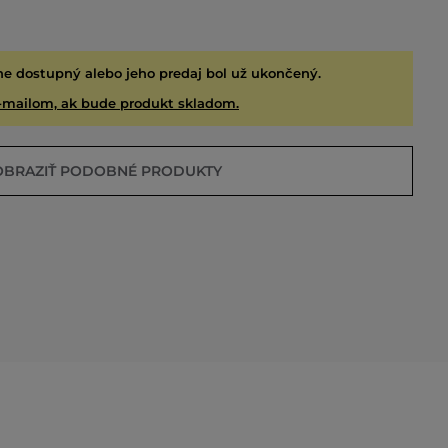
ne dostupný alebo jeho predaj bol už ukončený.
-mailom, ak bude produkt skladom.
OBRAZIŤ PODOBNÉ PRODUKTY
EDANÉ