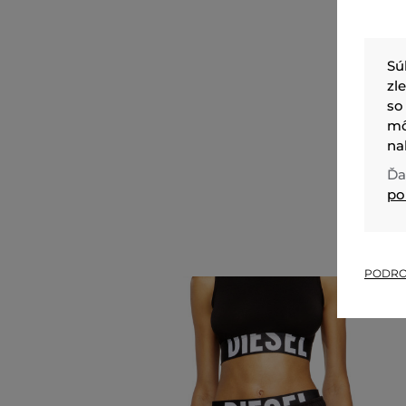
Sú
zl
so
mô
na
Ďa
po
PODRO